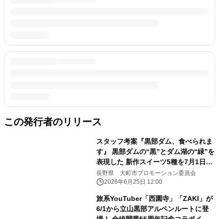
この発行者のリリース
スタッフ考案『黒部ダム、食べられま
す』 黒部ダムの“黒”とダム湖の“緑”を
表現した 新作スイーツ5種を7月1日よ
り販売開始
長野県 大町市プロモーション委員会
2026年6月25日 12:00
旅系YouTuber「西園寺」「ZAKI」が
6/1から立山黒部アルペンルートに登