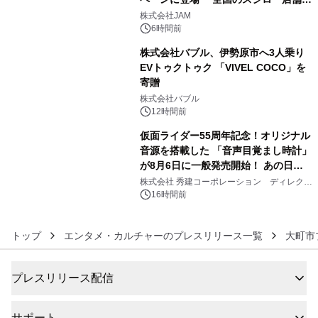
4
GR 4車種の FUNBOO(ミニカー)付き
株式会社JAM
メニューが展開されます
6時間前
株式会社バブル、伊勢原市へ3人乗り
EVトゥクトゥク 「VIVEL COCO」を
寄贈
5
株式会社バブル
12時間前
仮面ライダー55周年記念！オリジナル
音源を搭載した 「音声目覚まし時計」
が8月6日に一般発売開始！ あの日の
6
大興奮が今甦る
株式会社 秀建コーポレーション ディレクト
アートギャラリー
16時間前
トップ
エンタメ・カルチャーのプレスリリース一覧
大町市
プレスリリース配信
サポート