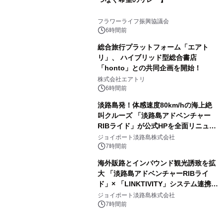
フラワーライフ振興協議会
6時間前
総合旅行プラットフォーム「エアト
リ」、 ハイブリッド型総合書店
「honto」との共同企画を開始！
株式会社エアトリ
6時間前
淡路島発！体感速度80km/hの海上絶
叫クルーズ 「淡路島アドベンチャー
RIBライド」が公式HPを全面リニュー
アル！ ～スマホで即予約完了の「スマ
ジョイポート淡路島株式会社
ート設計」へ刷新～
7時間前
海外販路とインバウンド観光誘致を拡
大 「淡路島アドベンチャーRIBライ
ド」× 「LINKTIVITY」システム連携を
開始！
ジョイポート淡路島株式会社
7時間前