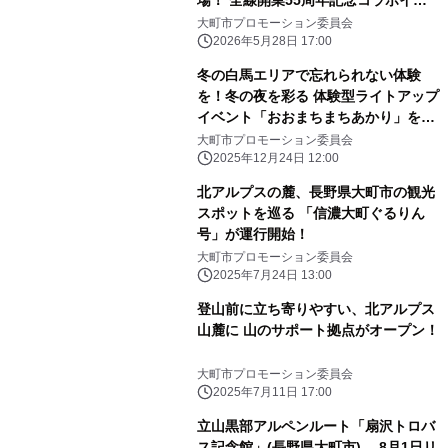
場！ 全線開業55周年記念コラボイベ
ント開催
大町市プロモーション委員会
2026年5月28日 17:00
冬の白馬エリアで忘れられない体験
を！冬の夜を彩る 体験型ライトアップ
イベント「おおまちまちあかり」を実
施
大町市プロモーション委員会
2025年12月24日 12:00
北アルプスの麓、長野県大町市の観光
スポットを巡る 「信濃大町ぐるりん
号」が運行開始！
大町市プロモーション委員会
2025年7月24日 13:00
登山前に立ち寄りやすい、北アルプス
山麓に 山のサポート拠点がオープン！
大町市プロモーション委員会
2025年7月11日 17:00
立山黒部アルペンルート「扇沢トロバ
ス記念館」(長野県大町市) 8月1日リ