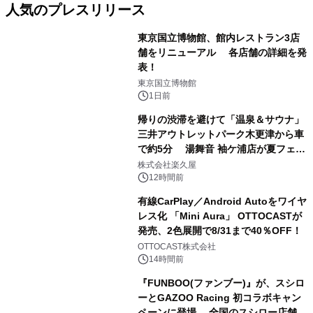
人気のプレスリリース
東京国立博物館、館内レストラン3店
舗をリニューアル 各店舗の詳細を発
表！
1
東京国立博物館
1日前
帰りの渋滞を避けて「温泉＆サウナ」
三井アウトレットパーク木更津から車
で約5分 湯舞音 袖ケ浦店が夏フェア
2
メニューを提供
株式会社楽久屋
12時間前
有線CarPlay／Android Autoをワイヤ
レス化 「Mini Aura」 OTTOCASTが
発売、2色展開で8/31まで40％OFF！
3
OTTOCAST株式会社
14時間前
『FUNBOO(ファンブー)』が、スシロ
ーとGAZOO Racing 初コラボキャン
ペーンに登場 全国のスシロー店舗で