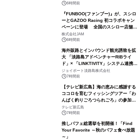
6時間前
『FUNBOO(ファンブー)』が、スシロ
ーとGAZOO Racing 初コラボキャン
ペーンに登場 全国のスシロー店舗で
GR 4車種の FUNBOO(ミニカー)付き
株式会社JAM
メニューが展開されます
6時間前
海外販路とインバウンド観光誘致を拡
大 「淡路島アドベンチャーRIBライ
ド」× 「LINKTIVITY」システム連携を
開始！
ジョイポート淡路島株式会社
7時間前
【テレビ新広島】海の恵みに感謝する
ココロを育むフィッシングツアー「わ
んぱく釣りごろつられごろ」の参加小
学生を募集
テレビ新広島
7時間前
推しパフェ総選挙を初開催！「Find
Your Favorite ～秋のパフェ食べ放題
～」