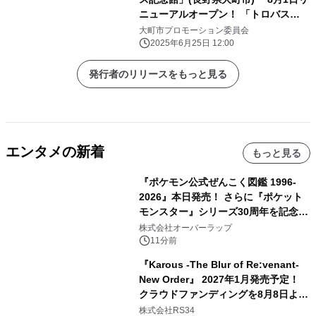
ニューアルオープン！ 「トロバス
Week」を8月1日～7日実施
大町市プロモーション委員会
2025年6月25日 12:00
発行者のリリースをもっと見る
エンタメの新着
もっと見る
『ポケモン公式ぜんこく図鑑 1996-
2026』本日発売！ さらに『ポケット
モンスター』シリーズ30周年を記念し
た画集『ポケットモンスター ビジュア
株式会社オーバーラップ
ルアートブック』の発売決定！ 2026
11分前
年12月18日（金）、3冊同時発売！
『Karous -The Blur of Re:venant-
New Order』 2027年1月発売予定！
クラウドファンディングを8月8日より
開始
株式会社RS34