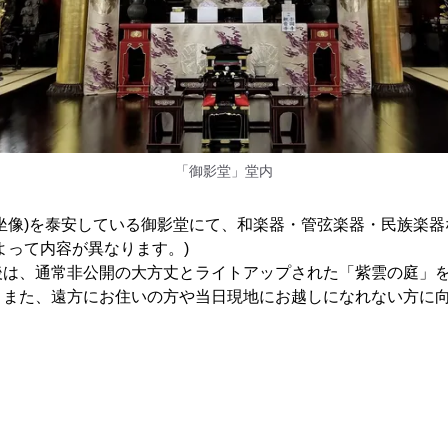
「御影堂」堂内
坐像)を泰安している御影堂にて、和楽器・管弦楽器・民族楽
よって内容が異なります。)
後は、通常非公開の大方丈とライトアップされた「紫雲の庭」
。また、遠方にお住いの方や当日現地にお越しになれない方に