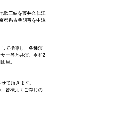
。地歌三絃を藤井久仁江
、京都系古典胡弓を中澤
。
として指導し、各種演
サー等と共演。令和2
団団員。
させて頂きます。
奏、皆様よくご存じの