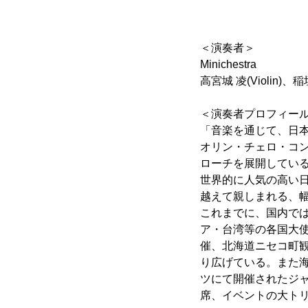
＜演奏者＞
Minichestra
高宮城 凌(Violin)、稲
＜演奏者プロフィー
「音楽を通じて、日
オリン・チェロ・コ
ローチを展開してい
世界的に人気の高い日
越えて親しまれる、
これまでに、国内では
ア・台湾等の各国大使
催、北海道ニセコ町
り広げている。また海
ツにて開催されたジャパ
席、イベントの大ト