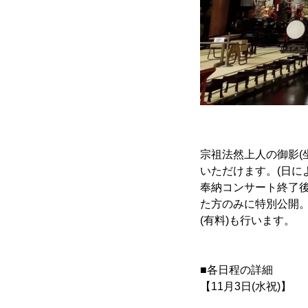
宗祖法然上人の御影(
いただけます。(日に
奉納コンサート終了
た方のみに特別公開
(有料)も行います。
■各日程の詳細
【11月3日(水祝)】