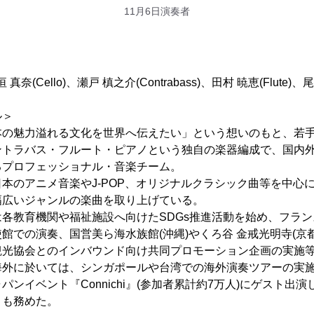
11月6日演奏者
垣 真奈(Cello)、瀬戸 槙之介(Contrabass)、田村 暁恵(Flute)、尾
ル＞
本の魅力溢れる文化を世界へ伝えたい」という想いのもと、若
ントラバス・フルート・ピアノという独自の楽器編成で、国内
るプロフェッショナル・音楽チーム。
本のアニメ音楽やJ-POP、オリジナルクラシック曲等を中心
幅広いジャンルの楽曲を取り上げている。
各教育機関や福祉施設へ向けたSDGs推進活動を始め、フラ
館での演奏、国営美ら海水族館(沖縄)やくろ谷 金戒光明寺(京
観光協会とのインバウンド向け共同プロモーション企画の実施
外に於いては、シンガポールや台湾での海外演奏ツアーの実施や
ンイベント『Connichi』(参加者累計約7万人)にゲスト出
リも務めた。