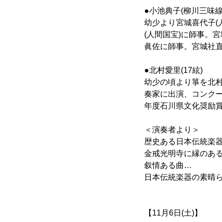
●小池典子(柳川三味線
幼少より宮城喜代子(
(人間国宝)に師事。
眞佐に師事。宮城社
●北村愛里(17絃)
幼少の頃より箏を北
奏家に出演、コンク
年度石川県文化奨励
＜演奏者より＞
歴史ある日本伝統楽器
金戒光明寺に縁のあ
叙情ある曲…
日本伝統楽器の素晴
【11月6日(土)】