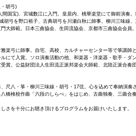
・胡弓)
人間国宝)、宮城数江に入門。皇居内、桃華楽堂にて御前演奏
宮城胡弓を野口裕子、古典胡弓を川瀬白秋に師事。柳川三味線
直門大師範。日本三曲協会、生田流協会、京都市三曲協会会員
村雅楽弓に師事。自宅、高校、カルチャーセンター等で箏講師
ールにて入賞。ソロ演奏活動の他、和楽器・洋楽器・歌手・ダン
賞受賞。公益財団法人生田流正派邦楽会大師範、北陸正派合奏
、尺八・箏・柳川三味線・胡弓・17弦。心を込めて奉納演奏
る八橋検校作曲「六段のしらべ」をはじめ、古曲独奏、三曲合
らしさを十分にお聴き頂けるプログラムをお届けいたします。