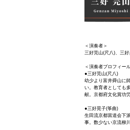
＜演奏者＞
三好芫山(尺八)、三好
＜演奏者プロフィー
●三好芫山(尺八)
幼少より富井舜山に
い。教育者としても
献。京都府文化賞功
●三好晃子(筝曲)
生田流京都當道会下派
事。数少ない京流柳