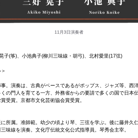
11月3日演奏者
晃子(筝)、小池典子(柳川三味線・胡弓)、北村愛里(17弦)
ル＞
師事。演奏は、古典がベースであるがポップス、ジャズ等、西
多くの門人を育てる一方、外務省からの要請で多くの国で日本
労賞受賞。京都市文化芸術協会賞受賞。
に所属。准師範。幼少の頃より琴、三弦を学ぶ。後に藤井久仁
川三味線を演奏。文化庁伝統文化公式指導員。琴秀会主宰。