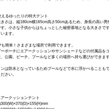
で使えるゆったりの特大テント
きさは、縦180cm横165cm高さ50cmあるため、身長の高い
です。小さな子供からはちょっとした秘密基地となる大きさで
ています。
運びも簡単！さまざまな場所で利用できます。
ダーポーチにエアークッションやサンシェードなどの付属品を
生、公園、ビーチ、プールなど多くの場所へ持ち運びができま
ョンは防水となっているためプールなどで水に浮かべることも
ください。
アークッションテント
W)×370(D)×155(H)mm