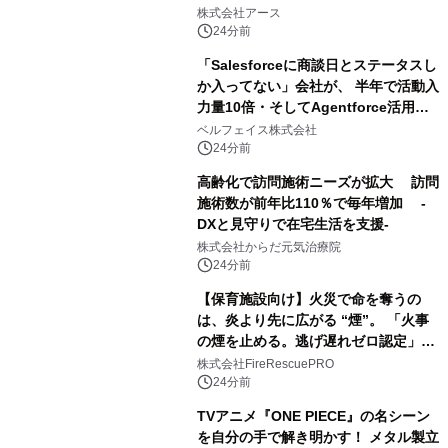
選」を公開
株式会社アース
24分前
「Salesforceに商談日とステータスし
か入ってない」会社が、 半年で活動入
力量10倍・そしてAgentforce活用へ
── 敷島住宅×bellSalesAI事例公開
ベルフェイス株式会社
24分前
高齢化で訪問施術ニーズが拡大 訪問
施術数が前年比110％で毎年増加 -
DXと見守りで在宅生活を支援-
株式会社からだ元気治療院
24分前
【保育施設向け】火災で命を奪うの
は、炎より先に広がる “煙”。 「火事
の煙を止める。逃げ遅れゼロ認定」提
供開始
株式会社FireRescuePRO
24分前
TVアニメ『ONE PIECE』の名シーン
を自分の手で解き明かす！ メタル製立