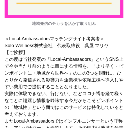
地域発信のチカラを活かす取り組み
＜Local-Ambassadorsマッチングサイト考案者＞
Solo-Wellness株式会社 代表取締役 呉屋 マリヤ
【ご挨拶】
この度は当社発案の「Local-Ambassadors」というSNS上
で今や当たり前のように目にする情報を、「より早く・ピ
ンポイントに・地域から世界へ」のこの3つを視野に、ひ
とりから発信される影響力を企業様や依頼主様へ導入しや
すい費用でご提供することとなりました。
実際に体験できない、行けない、などコロナ禍を経て様々
なことに躊躇し情報を吟味する今だからこそピンポイント
の「地域性」という面ではこのサービスは特化していると
考えております。
またLocal-Ambassadorsではインフルエンサーという呼称
を「アンバサダー」と総称します。その理由は地域を代表