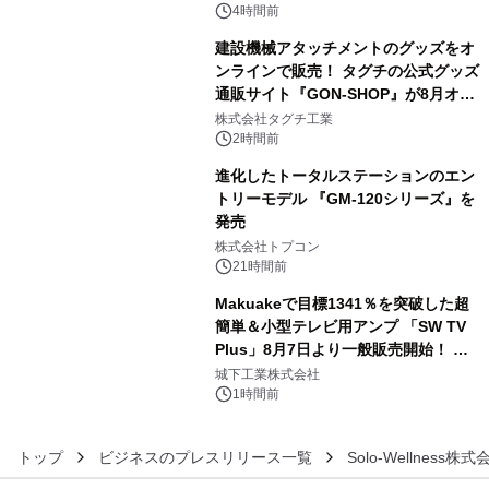
4時間前
建設機械アタッチメントのグッズをオ
ンラインで販売！ タグチの公式グッズ
通販サイト『GON-SHOP』が8月オー
4
プン
株式会社タグチ工業
2時間前
進化したトータルステーションのエン
トリーモデル 『GM-120シリーズ』を
発売
5
株式会社トプコン
21時間前
Makuakeで目標1341％を突破した超
簡単＆小型テレビ用アンプ 「SW TV
Plus」8月7日より一般販売開始！ ケ
6
ーブル1本つなぐだけ、テレビの音が
城下工業株式会社
ぐっと豊かに
1時間前
トップ
ビジネスのプレスリリース一覧
Solo-Wellness株式