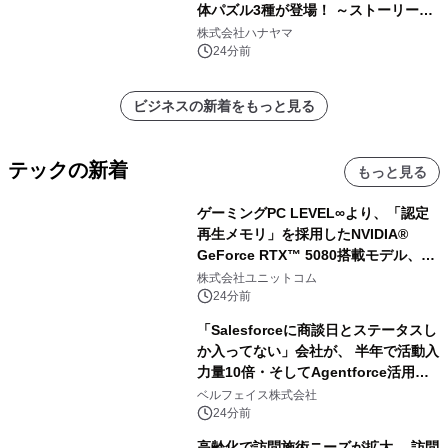
体パズル3種が登場！ ～ストーリーと
ギミックが融合した 大人の体験型パズ
株式会社ハナヤマ
ルが8月7日(金)12時より先行予約受付
24分前
開始～
ビジネスの新着をもっと見る
テックの新着
もっと見る
ゲーミングPC LEVEL∞より、「認定
再生メモリ」を採用したNVIDIA®
GeForce RTX™ 5080搭載モデル、
NVIDIA® GeForce RTX™ 5070 Ti搭
株式会社ユニットコム
載モデルを販売開始
24分前
「Salesforceに商談日とステータスし
か入ってない」会社が、 半年で活動入
力量10倍・そしてAgentforce活用へ
── 敷島住宅×bellSalesAI事例公開
ベルフェイス株式会社
24分前
高齢化で訪問施術ニーズが拡大 訪問