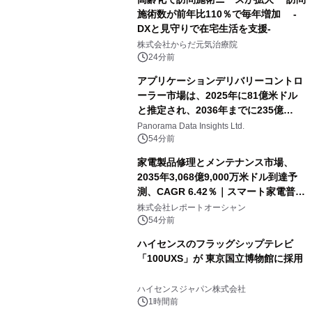
施術数が前年比110％で毎年増加 -
DXと見守りで在宅生活を支援-
株式会社からだ元気治療院
24分前
アプリケーションデリバリーコントロ
ーラー市場は、2025年に81億米ドル
と推定され、2036年までに235億
8,000万米ドルに達すると予測されて
Panorama Data Insights Ltd.
おり、予測期間（2026年～2036年）
54分前
家電製品修理とメンテナンス市場、
2035年3,068億9,000万米ドル到達予
測、CAGR 6.42％｜スマート家電普
及・循環型経済・メンテナンス需要拡
株式会社レポートオーシャン
大が成長を加速
54分前
ハイセンスのフラッグシップテレビ
「100UXS」が 東京国立博物館に採用
ハイセンスジャパン株式会社
1時間前