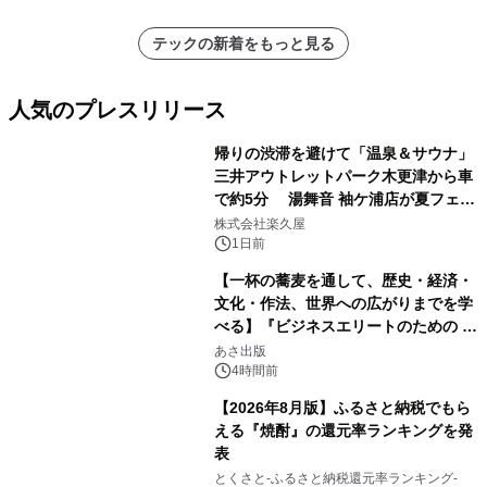
テックの新着をもっと見る
人気のプレスリリース
帰りの渋滞を避けて「温泉＆サウナ」
三井アウトレットパーク木更津から車
で約5分 湯舞音 袖ケ浦店が夏フェア
1
メニューを提供
株式会社楽久屋
1日前
【一杯の蕎麦を通して、歴史・経済・
文化・作法、世界への広がりまでを学
べる】『ビジネスエリートのための 教
2
養としての蕎麦』2026年8月25日
あさ出版
（火）発売
4時間前
【2026年8月版】ふるさと納税でもら
える『焼酎』の還元率ランキングを発
表
3
とくさと-ふるさと納税還元率ランキング-