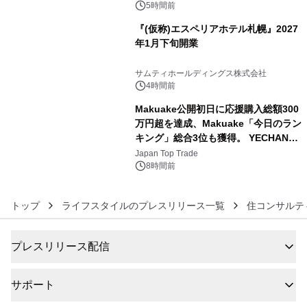
5時間前
『(仮称)エスペリアホテル札幌』2027
年1月下旬開業
5
サムティホールディングス株式会社
4時間前
Makuake公開初日に応援購入総額300
万円超を達成、Makuake「今日のラン
キング」総合3位も獲得。 YECHAN音
6
浴シンギングボウル第2弾の大型サイ
Japan Top Trade
ズ（XL・2XL・3XL）を先行販売中
8時間前
トップ
ライフスタイルのプレスリリース一覧
住コンサルテ
プレスリリース配信
サポート