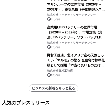
マサンルーフの世界市場（2026年～
2032年）、市場規模（手動制御システ
ム、自動ワンタッチ制御システム、セ
株式会社マーケットリサーチセンター
ンサーベースのインテリジェント制御
16分前
システム）・分析レポートを発表
産業用LFPバッテリーの世界市場
（2026年～2032年）、市場規模（角
形LFPバッテリー、ソフトパックLFP
バッテリー、円筒形LFPバッテリ
株式会社マーケットリサーチセンター
ー）・分析レポートを発表
16分前
野村工務店、北イタリア産の天然しっ
くい「マルモ」の壁を 全住宅で標準仕
様として採用「本当に良いものだけに
こだわる」
株式会社野村工務店
46分前
ビジネスの新着をもっと見る
人気のプレスリリース