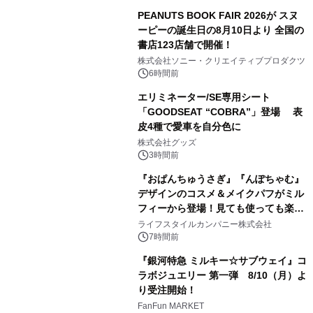
PEANUTS BOOK FAIR 2026が スヌ
ーピーの誕生日の8月10日より 全国の
書店123店舗で開催！
1
株式会社ソニー・クリエイティブプロダクツ
6時間前
エリミネーター/SE専用シート
「GOODSEAT “COBRA”」登場 表
皮4種で愛車を自分色に
2
株式会社グッズ
3時間前
『おぱんちゅうさぎ』『んぽちゃむ』
デザインのコスメ＆メイクパフがミル
フィーから登場！見ても使っても楽し
3
い、ポップでキュートなコレクショ
ライフスタイルカンパニー株式会社
ン。
7時間前
『銀河特急 ミルキー☆サブウェイ』コ
ラボジュエリー 第一弾 8/10（月）よ
り受注開始！
4
FanFun MARKET