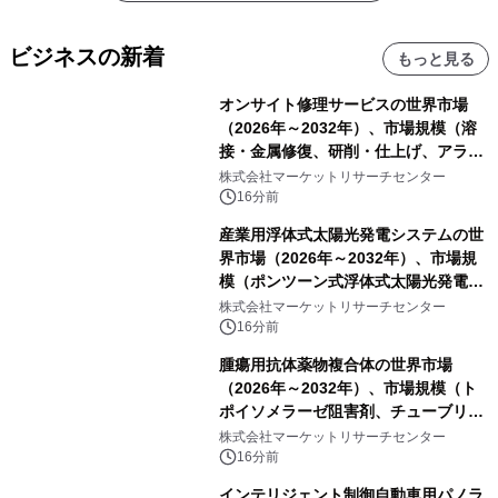
ビジネスの新着
もっと見る
オンサイト修理サービスの世界市場
（2026年～2032年）、市場規模（溶
接・金属修復、研削・仕上げ、アライ
メント、その他）・分析レポートを発
株式会社マーケットリサーチセンター
表
16分前
産業用浮体式太陽光発電システムの世
界市場（2026年～2032年）、市場規
模（ポンツーン式浮体式太陽光発電シ
ステム、モジュール式浮体式太陽光発
株式会社マーケットリサーチセンター
電システム、係留式浮体式太陽光発電
16分前
システム）・分析レポートを発表
腫瘍用抗体薬物複合体の世界市場
（2026年～2032年）、市場規模（ト
ポイソメラーゼ阻害剤、チューブリン
阻害剤、DNA損傷薬、その他）・分析
株式会社マーケットリサーチセンター
レポートを発表
16分前
インテリジェント制御自動車用パノラ