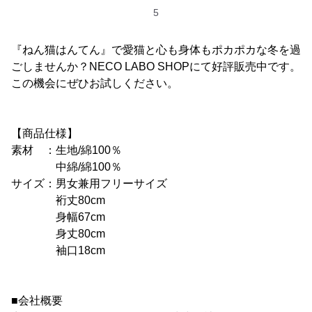
5
『ねん猫はんてん』で愛猫と心も身体もポカポカな冬を過
ごしませんか？NECO LABO SHOPにて好評販売中です。
この機会にぜひお試しください。
【商品仕様】
素材 ：生地/綿100％
中綿/綿100％
サイズ：男女兼用フリーサイズ
裄丈80cm
身幅67cm
身丈80cm
袖口18cm
■会社概要