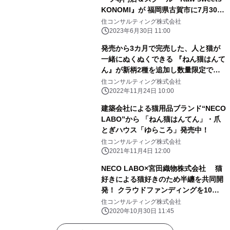
KONOMI』が 福岡県古賀市に7月30日
(日)オープン
住コンサルティング株式会社
2023年6月30日 11:00
発売から3カ月で完売した、人と猫が
一緒にぬくぬくできる 『ねん猫はんて
ん』が新柄2種を追加し数量限定で再
販開始！ ～ 一緒にぬくぬくしニャ
住コンサルティング株式会社
い？ ～
2022年11月24日 10:00
建築会社による猫用品ブランド“NECO
LABO”から 「ねん猫はんてん」・爪
とぎハウス「ゆらころ」発売中！
住コンサルティング株式会社
2021年11月4日 12:00
NECO LABO×宮田織物株式会社 猫
好きによる猫好きのため半纏を共同開
発！ クラウドファンディングを10月
29日に開始
住コンサルティング株式会社
2020年10月30日 11:45