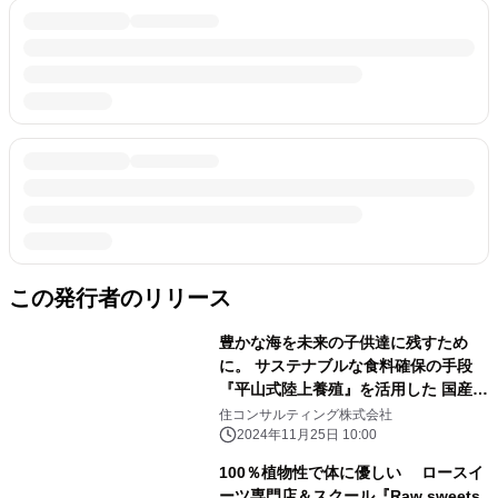
この発行者のリリース
豊かな海を未来の子供達に残すため
に。 サステナブルな食料確保の手段
『平山式陸上養殖』を活用した 国産サ
ーモン「MIYABIサーモン」販売開
住コンサルティング株式会社
始！
2024年11月25日 10:00
100％植物性で体に優しい ロースイ
ーツ専門店＆スクール『Raw sweets