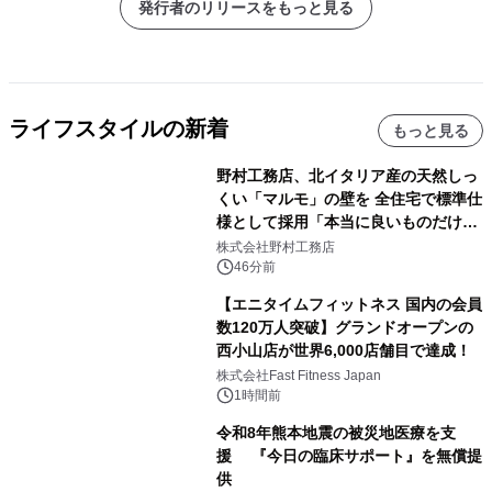
発行者のリリースをもっと見る
ライフスタイルの新着
もっと見る
野村工務店、北イタリア産の天然しっ
くい「マルモ」の壁を 全住宅で標準仕
様として採用「本当に良いものだけに
こだわる」
株式会社野村工務店
46分前
【エニタイムフィットネス 国内の会員
数120万人突破】グランドオープンの
西小山店が世界6,000店舗目で達成！
株式会社Fast Fitness Japan
1時間前
令和8年熊本地震の被災地医療を支
援 『今日の臨床サポート』を無償提
供