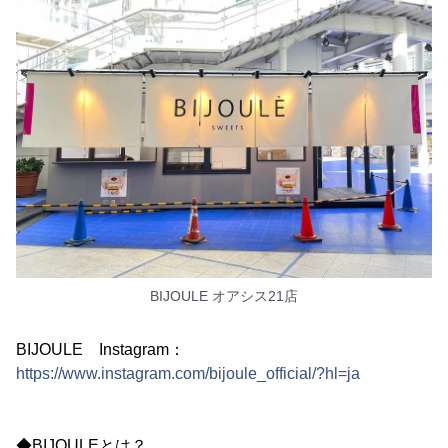
BIJOULE オアシス21店
BIJOULE Instagram：
https://www.instagram.com/bijoule_official/?hl=ja
◆BIJOULEとは？