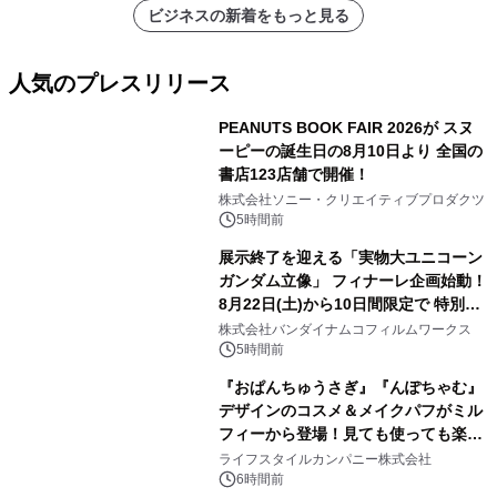
ビジネスの新着をもっと見る
人気のプレスリリース
PEANUTS BOOK FAIR 2026が スヌ
ーピーの誕生日の8月10日より 全国の
書店123店舗で開催！
1
株式会社ソニー・クリエイティブプロダクツ
5時間前
展示終了を迎える「実物大ユニコーン
ガンダム立像」 フィナーレ企画始動！
8月22日(土)から10日間限定で 特別映
2
像『UNICORN GUNDAM Statue ―
株式会社バンダイナムコフィルムワークス
BEYOND POSSIBILITY ―』を上映！
5時間前
『おぱんちゅうさぎ』『んぽちゃむ』
デザインのコスメ＆メイクパフがミル
フィーから登場！見ても使っても楽し
3
い、ポップでキュートなコレクショ
ライフスタイルカンパニー株式会社
ン。
6時間前