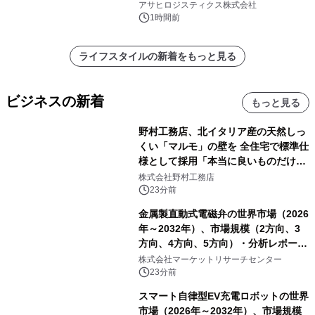
アサヒロジスティクス株式会社
1時間前
ライフスタイルの新着をもっと見る
ビジネスの新着
もっと見る
野村工務店、北イタリア産の天然しっ
くい「マルモ」の壁を 全住宅で標準仕
様として採用「本当に良いものだけに
こだわる」
株式会社野村工務店
23分前
金属製直動式電磁弁の世界市場（2026
年～2032年）、市場規模（2方向、3
方向、4方向、5方向）・分析レポート
を発表
株式会社マーケットリサーチセンター
23分前
スマート自律型EV充電ロボットの世界
市場（2026年～2032年）、市場規模