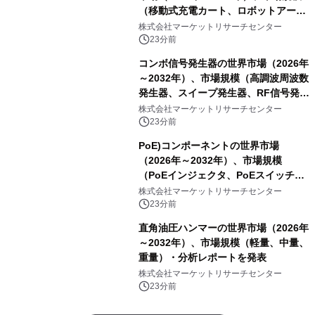
（移動式充電カート、ロボットアーム
式充電システム、その他）・分析レポ
株式会社マーケットリサーチセンター
ートを発表
23分前
コンボ信号発生器の世界市場（2026年
～2032年）、市場規模（高調波周波数
発生器、スイープ発生器、RF信号発生
器、その他）・分析レポートを発表
株式会社マーケットリサーチセンター
23分前
PoE)コンポーネントの世界市場
（2026年～2032年）、市場規模
（PoEインジェクタ、PoEスイッチ、
PoEスプリッタ、PoE電源供給装置
株式会社マーケットリサーチセンター
（PSE）、PoE給電機器（PD）、PoE
23分前
アダプタ、その他）・分析レポートを
直角油圧ハンマーの世界市場（2026年
発表
～2032年）、市場規模（軽量、中量、
重量）・分析レポートを発表
株式会社マーケットリサーチセンター
23分前