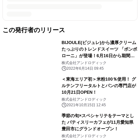
この発行者のリリース
BIJOULE(ビジュレ)から濃厚クリーム
たっぷりのトレンドスイーツ 「ボンボ
ローニ」が登場！6月16日から期間限
定で販売開始
株式会社アンドロディック
2022年6月14日 09:45
＜東海エリア初＞米粉100％使用！ グ
ルテンフリータルトとパンの専門店が
10月21日OPEN！
株式会社アンドロディック
2021年10月15日 12:45
季節の旬×スペシャリテをテーマとし
た パティスリーカフェが11月愛知県
豊田市にグランドオープン！
株式会社アンドロディック