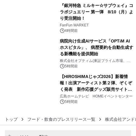
『銀河特急 ミルキー☆サブウェイ』コ
ラボジュエリー 第一弾 8/10（月）よ
り受注開始！
4
FanFun MARKET
4時間前
病院向け生成AIサービス「OPTiM AI
ホスピタル」、 病歴要約を自動生成す
る新機能を提供開始
5
株式会社オプティム(東証プライム市場、コ
ード：3694)
5時間前
【HIROSHIMAじゃズ2026】新着情
報！出演アーティスト第２弾、ぞくぞ
く発表 新作応援グッズ販売サイトも
6
同時オープンします！
広島ホームテレビ HOMEイベントセンター
5時間前
トップ
フード・飲食のプレスリリース一覧
株式会社アンド