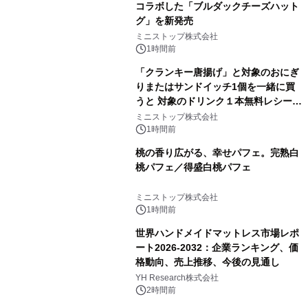
コラボした「ブルダックチーズハット
グ」を新発売
ミニストップ株式会社
1時間前
「クランキー唐揚げ」と対象のおにぎ
りまたはサンドイッチ1個を一緒に買
うと 対象のドリンク１本無料レシート
クーポンもらえる！※1
ミニストップ株式会社
1時間前
桃の香り広がる、幸せパフェ。完熟白
桃パフェ／得盛白桃パフェ
ミニストップ株式会社
1時間前
世界ハンドメイドマットレス市場レポ
ート2026-2032：企業ランキング、価
格動向、売上推移、今後の見通し
YH Research株式会社
2時間前