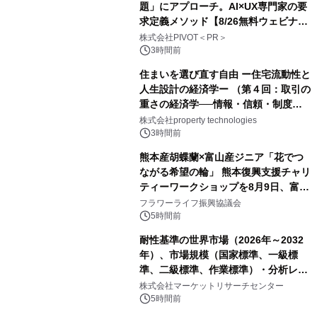
題」にアプローチ。AI×UX専門家の要
求定義メソッド【8/26無料ウェビナ
ー】株式会社PIVOT
株式会社PIVOT＜PR＞
3時間前
住まいを選び直す自由 ー住宅流動性と
人生設計の経済学ー （第４回：取引の
重さの経済学──情報・信頼・制度を
PropTechはどう組み替えるか）｜
株式会社property technologies
PropTech-Lab
3時間前
熊本産胡蝶蘭×富山産ジニア「花でつ
ながる希望の輪」 熊本復興支援チャリ
ティーワークショップを8月9日、富
山・射水で開催
フラワーライフ振興協議会
5時間前
耐性基準の世界市場（2026年～2032
年）、市場規模（国家標準、一級標
準、二級標準、作業標準）・分析レポ
ートを発表
株式会社マーケットリサーチセンター
5時間前