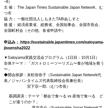
−8）
主 催： The Japan Times Sustainable Japan Network、む
つ市
協 力： 一般社団法人しもきたTABIあしすと
後 援： 経済産業省、総務省、全国知事会、全国市長会、
全国町村会（その他、各省申請中）
申込み： https://sustainable.japantimes.com/satoyama-
jissensha2022
▼Satoyama実践交流会プログラム（1日目：10月1日）
全体テーマ：「ガストロミーツーリズム〜食が地域を救う
〜」
◆開会挨拶：末松弥奈子（Sustainable Japan Network代
表／ジャパンタイムズ代表取締役会長兼社長）
宮下宗一郎.（むつ市長）
基調講演：テーマ「都会で食べる vs 産地で食べる ど
こが違うのか？」
藻谷浩介（Sustainable Japan Networkア