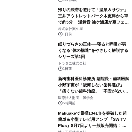
帰りの渋滞を避けて「温泉＆サウナ」
三井アウトレットパーク木更津から車
で約5分 湯舞音 袖ケ浦店が夏フェア
2
メニューを提供
株式会社楽久屋
1日前
眠りづらさの正体──寝ると呼吸が弱
くなる"体の構造"をやさしく解説する
シリーズ第1回
3
トラタニ株式会社
1日前
新橋歯科医科診療所 副院長・歯科医師
小野宇宙が「後悔しない歯科選び」
「痛くない歯科治療」「不安がない治
4
療計画」をテーマに専門監修
医療法人財団 興学会
5時間前
Makuakeで目標1341％を突破した超
簡単＆小型テレビ用アンプ 「SW TV
Plus」8月7日より一般販売開始！ ケ
5
ーブル1本つなぐだけ、テレビの音が