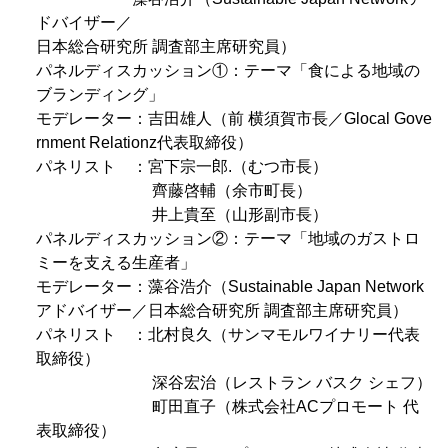
ドバイザー／
日本総合研究所 調査部主席研究員）
パネルディスカッション①：テーマ「食による地域の
ブランディング」
モデレーター：吉田雄人（前 横須賀市長／Glocal Gove
rnment Relationz代表取締役）
パネリスト ：宮下宗一郎.（むつ市長）
齊藤啓輔（余市町長）
井上貴至（山形副市長）
パネルディスカッション②：テーマ「地域のガストロ
ミーを支える生産者」
モデレーター：藻谷浩介（Sustainable Japan Network
アドバイザー／日本総合研究所 調査部主席研究員）
パネリスト ：北村良久（サンマモルワイナリー代表
取締役）
深谷宏治（レストラン バスク シェフ）
町田直子（株式会社ACプロモート 代
表取締役）