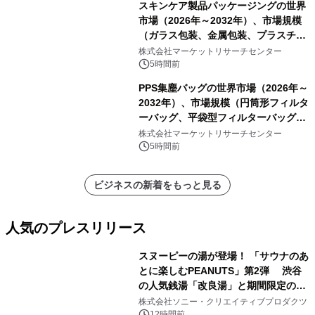
スキンケア製品パッケージングの世界
市場（2026年～2032年）、市場規模
（ガラス包装、金属包装、プラスチッ
ク包装、その他）・分析レポートを発
株式会社マーケットリサーチセンター
表
5時間前
PPS集塵バッグの世界市場（2026年～
2032年）、市場規模（円筒形フィルタ
ーバッグ、平袋型フィルターバッグ、
プリーツフィルターバッグ、その
株式会社マーケットリサーチセンター
他）・分析レポートを発表
5時間前
ビジネスの新着をもっと見る
人気のプレスリリース
スヌーピーの湯が登場！ 「サウナのあ
とに楽しむPEANUTS」第2弾 渋谷
の人気銭湯「改良湯」と期間限定のコ
1
ラボレーション サウナイキタイコラ
株式会社ソニー・クリエイティブプロダクツ
ボグッズも発売決定！
12時間前