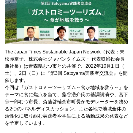
The Japan Times Sustainable Japan Network（代表：末
松弥奈子、株式会社ジャパンタイムズ・ 代表取締役会長
兼社長）は青森県むつ市との共催で、2022年10月1 日（
土）、2日（日）に『第3回 Satoyama実践者交流会』を開
催します。
今回は『ガストロミーツーリズム～食が地域を救う～』を
テーマに食に焦点を当て、藻谷浩介氏の基調講演や、宮下
宗一郎むつ市長、斎藤啓輔余市町長がモデレーターを務め
る2つのパネルディスカッション、また各地で地域全体の
活性化に取り組む実践者や学生による活動成果の発表など
を予定しています。