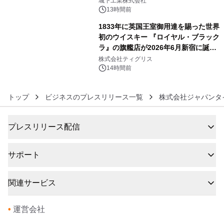
城下工業株式会社
ぐっと豊かに
13時間前
1833年に英国王室御用達を賜った世界
初のウイスキー 『ロイヤル・ブラック
ラ』の旗艦店が2026年6月新宿に誕
6
生 バカルディ ジャパンと連携した
株式会社ティグリス
没入型バー「BAR Arca」
14時間前
トップ
ビジネスのプレスリリース一覧
株式会社ジャパンタ
プレスリリース配信
サポート
関連サービス
•
運営会社