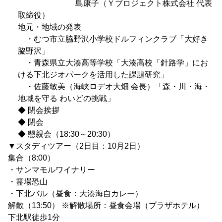
島康子（Ｙプロジェクト株式会社 代表
取締役）
地元・地域の発表
・むつ市立脇野沢小学校ドルフィンクラブ「大好き
脇野沢」
・青森県立大湊高等学校「大湊高校「針路学」にお
ける下北ジオパークを活用した課題研究」
・佐藤敏美（海峡ロデオ大畑 会長）「森・川・海・
地域を守る わいどの挑戦」
◆ 閉会挨拶
◆ 閉会
◆ 懇親会（18:30～20:30）
▼スタディツアー（2日目：10月2日）
集合（8:00）
・サンマモルワイナリー
・霊場恐山
・下北バル（昼食：大湊海自カレー）
解散（13:50） ※解散場所：昼食会場（プラザホテル）
下北駅徒歩1分