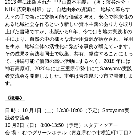
2013 年に出版された『里山資本主義』（著：藻谷浩介・
NHK 広島取材班）は、自然由来の資源に、地域で暮らす
人々の手で新たに交換可能な価値を与え、安心で将来性の
ある地域社会を作るという新しい資本主義のあり方を取り
上げた書籍ですが、出版から9 年、今では各地の実践者の
手により、自然の中の様々な未活用資源が活かされ、雇用
を生み、地域全体の活性化に繋がる事例が増えています。
その成果を実践者同士で収集、共有、発信することによっ
て、持続可能で価値の高い活動にするべく、2018 年には
神石高原町、2020年には三重県伊勢市にてSatoyama実践
者交流会を開催しました。本年は青森県むつ市で開催しま
す。
《概要》
日 時： 10 月1日（土）13:30-18:00（予定）Satoyama実
践者交流会
10 月2日（日） 8:00-13:50（予定）スタディツアー
会 場： むつグリーンホテル（青森県むつ市横迎町1丁目2