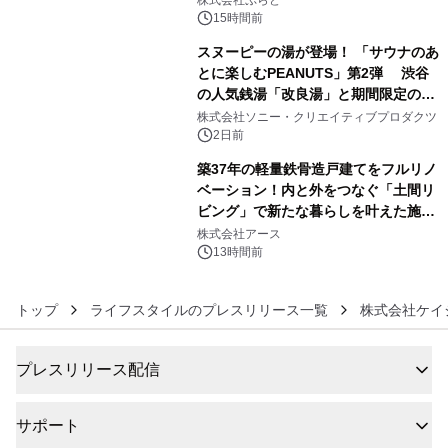
スの2施設で
15時間前
スヌーピーの湯が登場！ 「サウナのあ
とに楽しむPEANUTS」第2弾 渋谷
の人気銭湯「改良湯」と期間限定のコ
5
ラボレーション サウナイキタイコラ
株式会社ソニー・クリエイティブプロダクツ
ボグッズも発売決定！
2日前
築37年の軽量鉄骨造戸建てをフルリノ
ベーション！内と外をつなぐ「土間リ
ビング」で新たな暮らしを叶えた施工
6
事例を株式会社アースが公開
株式会社アース
13時間前
トップ
ライフスタイルのプレスリリース一覧
株式会社ケイ
プレスリリース配信
サポート