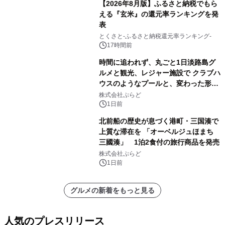
【2026年8月版】ふるさと納税でもら
える『玄米』の還元率ランキングを発
表
とくさと-ふるさと納税還元率ランキング-
17時間前
時間に追われず、丸ごと1日淡路島グ
ルメと観光、レジャー施設で クラブハ
ウスのようなプールと、変わった形の
サウナも 「THE BOXY AWAJI」のお
株式会社ぷらど
得な素泊まり連泊プランで
1日前
北前船の歴史が息づく港町・三国湊で
上質な滞在を 「オーベルジュほまち
三國湊」 1泊2食付の旅行商品を発売
株式会社ぷらど
1日前
グルメの新着をもっと見る
人気のプレスリリース