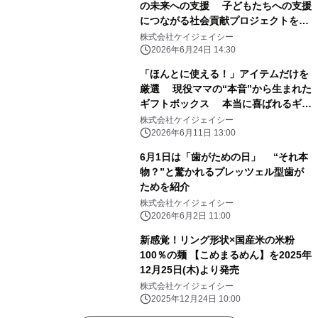
の未来への支援 子どもたちへの支援
につながる社会貢献プロジェクトを紹
介 売上をエジソンママ商品に変えて
株式会社ケイジェイシー
届ける 「寄付付きフォーク＆スプー
2026年6月24日 14:30
ン」
「ほんとに使える！」アイテムだけを
厳選 現役ママの“本音”から生まれた
ギフトボックス 本当に喜ばれるギフ
トを送ろう
株式会社ケイジェイシー
2026年6月11日 13:00
6月1日は「歯がための日」 “それ本
物？”と驚かれるプレッツェル型歯が
ためを紹介
株式会社ケイジェイシー
2026年6月2日 11:00
新感覚！リング形状×国産米の米粉
100％の麺 【こめまるめん】を2025年
12月25日(木)より発売
株式会社ケイジェイシー
2025年12月24日 10:00