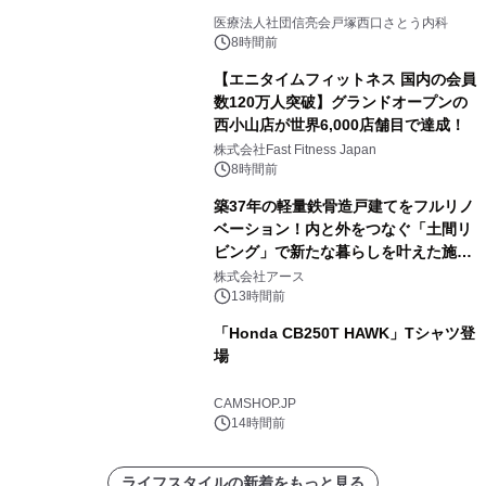
医療法人社団信亮会戸塚西口さとう内科
8時間前
【エニタイムフィットネス 国内の会員
数120万人突破】グランドオープンの
西小山店が世界6,000店舗目で達成！
株式会社Fast Fitness Japan
8時間前
築37年の軽量鉄骨造戸建てをフルリノ
ベーション！内と外をつなぐ「土間リ
ビング」で新たな暮らしを叶えた施工
事例を株式会社アースが公開
株式会社アース
13時間前
「Honda CB250T HAWK」Tシャツ登
場
CAMSHOP.JP
14時間前
ライフスタイルの新着をもっと見る