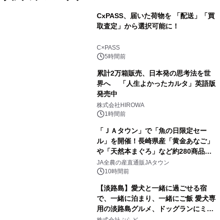
CxPASS、届いた荷物を 「配送」「買
取査定」から選択可能に！
1
C×PASS
5時間前
累計2万箱販売、日本発の思考法を世
界へ 「人生よかったカルタ」英語版
発売中
2
株式会社HIROWA
1時間前
「ＪＡタウン」で「魚の日限定セー
ル」を開催！長崎県産「黄金あなご」
や「天然本まぐろ」など約280商品を
3
販売！～毎月１０日の定例企画～
JA全農の産直通販JAタウン
10時間前
【淡路島】愛犬と一緒に過ごせる宿
で、一緒に泊まり、一緒にご飯 愛犬専
用の淡路島グルメ、ドッグランにミニ
4
プール グランピングとトレーラーハウ
株式会社ぷらど