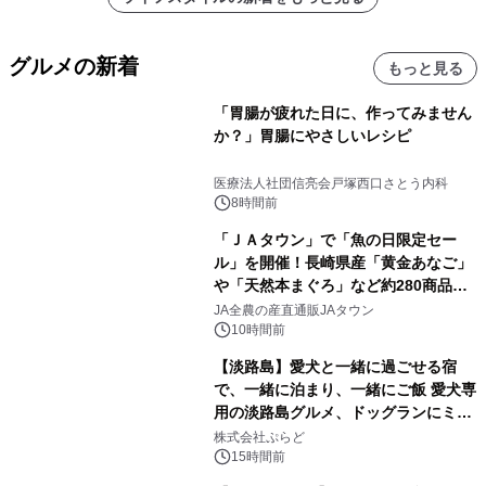
グルメの新着
もっと見る
「胃腸が疲れた日に、作ってみません
か？」胃腸にやさしいレシピ
医療法人社団信亮会戸塚西口さとう内科
8時間前
「ＪＡタウン」で「魚の日限定セー
ル」を開催！長崎県産「黄金あなご」
や「天然本まぐろ」など約280商品を
販売！～毎月１０日の定例企画～
JA全農の産直通販JAタウン
10時間前
【淡路島】愛犬と一緒に過ごせる宿
で、一緒に泊まり、一緒にご飯 愛犬専
用の淡路島グルメ、ドッグランにミニ
プール グランピングとトレーラーハウ
株式会社ぷらど
スの2施設で
15時間前