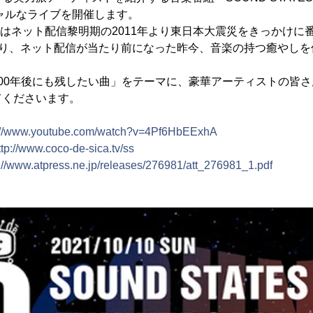
シャルなライブを開催します。
ES」はネット配信黎明期の2011年より東日本大震災をきっかけ
延により、ネット配信が当たり前になった昨今、音楽の持つ癒やし
00年後にも残したい曲」をテーマに、豪華アーティストの皆
てくださいます。
://www.youtube.com/watch?v=4Pf6HbEExhA
ttp://www.coco-de-sica.tv/ss
://www.atpress.ne.jp/releases/276981/att_276981_1.pdf