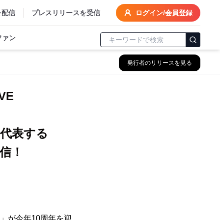
を配信
プレスリリースを受信
ログイン/会員登録
ファン
発行者のリリースを見る
VE
！
代表する
信！
S」が今年10周年を迎