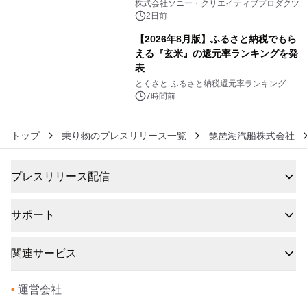
ラボレーション サウナイキタイコラ
株式会社ソニー・クリエイティブプロダクツ
ボグッズも発売決定！
2日前
【2026年8月版】ふるさと納税でもら
える『玄米』の還元率ランキングを発
表
6
とくさと-ふるさと納税還元率ランキング-
7時間前
トップ
乗り物のプレスリリース一覧
琵琶湖汽船株式会社
プレスリリース配信
サポート
関連サービス
•
運営会社