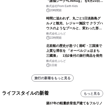
「諸福ジーク×Lifehug」 を8月23日
(日)開催
株式会社From Earth Kids
20時間前
時間に追われず、丸ごと1日淡路島グ
ルメと観光、レジャー施設で クラブハ
ウスのようなプールと、変わった形の
サウナも 「THE BOXY AWAJI」のお
株式会社ぷらど
得な素泊まり連泊プランで
22時間前
北前船の歴史が息づく港町・三国湊で
上質な滞在を 「オーベルジュほまち
三國湊」 1泊2食付の旅行商品を発売
株式会社ぷらど
1日前
旅行の新着をもっと見る
ライフスタイルの新着
もっと見る
築37年の軽量鉄骨造戸建てをフルリノ