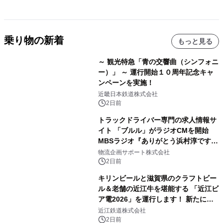
乗り物の新着
もっと見る
～ 観光特急「青の交響曲（シンフォニ
ー）」 ～ 運行開始１０周年記念キャ
ンペーンを実施！
近畿日本鉄道株式会社
2日前
トラックドライバー専門の求人情報サ
イト 「ブルル」がラジオCMを開始
MBSラジオ『ありがとう浜村淳です』
にて8月1日(土)より
物流企画サポート株式会社
2日前
キリンビールと滋賀県のクラフトビー
ル＆老舗の近江牛を堪能する 「近江ビ
ア電2026」を運行します！ 新たに
「長濱浪漫ビール」が参加！キリン一
近江鉄道株式会社
番搾り飲み放題が復活！
2日前