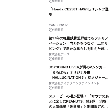
スの2施設で
5時間前
「Honda CB250T HAWK」Tシャツ登
場
2
CAMSHOP.JP
4時間前
築37年の軽量鉄骨造戸建てをフルリノ
ベーション！内と外をつなぐ「土間リ
ビング」で新たな暮らしを叶えた施工
3
事例を株式会社アースが公開
株式会社アース
3時間前
JOYSOUND LIVER所属のVシンガー
「まるぱも」オリジナル曲
「HALLUCINATION？」初メジャー配
4
信リリース決定！
株式会社テイチクエンタテインメント
4時間前
スヌーピーの湯が登場！ 「サウナのあ
とに楽しむPEANUTS」第2弾 渋谷
の人気銭湯「改良湯」と期間限定のコ
5