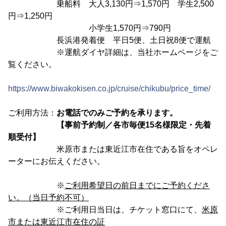
乗船料 大人3,130円⇒1,570円 学生2,500
円⇒1,250円
小学生1,570円⇒790円
長浜港発着便 平日5便、土日祝8便で運航
※運航ダイヤ詳細は、当社ホームページをご
覧ください。
https://www.biwakokisen.co.jp/cruise/chikubu/price_time/
ご利用方法：
お電話でのみご予約を承ります。
【事前予約制／各市毎便15名様限定・先着
順受付】
米原市または東近江市在住である旨をオペレ
ーターにお伝えください。
※
ご利用希望日の前日までにご予約くださ
い。（当日予約不可）
※ご利用日当日は、チケット窓口にて、
米原
市または東近江市在住の証