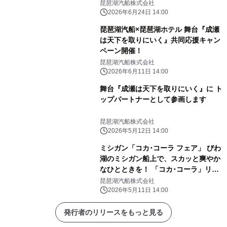
す
琵琶湖汽船株式会社
2026年6月24日 14:00
琵琶湖汽船×琵琶湖ホテル 舞台『成瀬
は天下を取りにいく』共同応援キャン
ペーン開催！
琵琶湖汽船株式会社
2026年6月11日 14:00
舞台『成瀬は天下を取りにいく』に ト
ップパートナーとして参画します
琵琶湖汽船株式会社
2026年5月12日 14:00
ミシガン「コカ･コーラ フェア」 びわ
湖のミシガン船上で、スカッと爽やか
なひとときを！ 「コカ･コーラ」リタ
ーナブル瓶の購入でオリジナルノベル
琵琶湖汽船株式会社
ティが付いてくる！
2026年5月11日 14:00
発行者のリリースをもっと見る