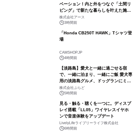
ベーション！内と外をつなぐ「土間リ
ビング」で新たな暮らしを叶えた施工
事例を株式会社アースが公開
株式会社アース
3時間前
「Honda CB250T HAWK」Tシャツ登
場
CAMSHOP.JP
4時間前
【淡路島】愛犬と一緒に過ごせる宿
で、一緒に泊まり、一緒にご飯 愛犬専
用の淡路島グルメ、ドッグランにミニ
プール グランピングとトレーラーハウ
株式会社ぷらど
スの2施設で
5時間前
見る・触る・聴くを一つに。ディスプ
レイ搭載「LL05」ワイヤレスイヤホ
ンで音楽体験をアップデート
LivelyLifeライブリーライフ株式会社
6時間前