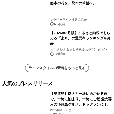
熊本の花を、熊本の希望へ。
フラワーライフ振興協議会
6時間前
【2026年8月版】ふるさと納税でもら
える『玄米』の還元率ランキングを発
表
とくさと-ふるさと納税還元率ランキング-
7時間前
ライフスタイルの新着をもっと見る
人気のプレスリリース
【淡路島】愛犬と一緒に過ごせる宿
で、一緒に泊まり、一緒にご飯 愛犬専
用の淡路島グルメ、ドッグランにミニ
1
プール グランピングとトレーラーハウ
株式会社ぷらど