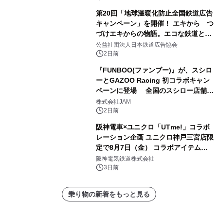
第20回「地球温暖化防止全国鉄道広告
キャンペーン」を開催！ エキから つ
づけエキからの物語。エコな鉄道とと
もに。
公益社団法人日本鉄道広告協会
2日前
『FUNBOO(ファンブー)』が、スシロ
ーとGAZOO Racing 初コラボキャン
ペーンに登場 全国のスシロー店舗で
GR 4車種の FUNBOO(ミニカー)付き
株式会社JAM
メニューが展開されます
2日前
阪神電車×ユニクロ「UTme!」コラボ
レーション企画 ユニクロ神戸三宮店限
定で8月7日（金） コラボアイテムが
発売決定！
阪神電気鉄道株式会社
3日前
乗り物の新着をもっと見る