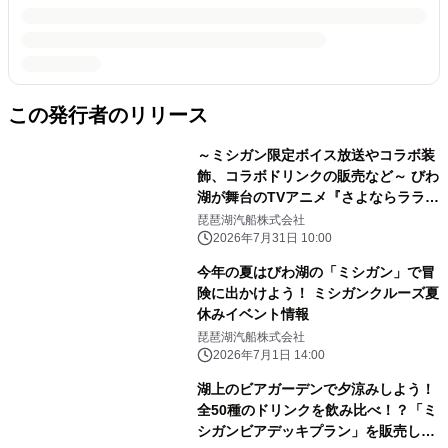
この発行者のリリース
～ミシガン限定ボイス放送やコラボ装
飾、コラボドリンクの販売など～ びわ
湖が舞台のTVアニメ『さよならララ』
と「ミシガンクルーズ」 コラボイベン
琵琶湖汽船株式会社
トを期間限定で実施します
2026年7月31日 10:00
今年の夏はびわ湖の「ミシガン」で冒
険に出かけよう！ ミシガンクルーズ夏
休みイベント情報
琵琶湖汽船株式会社
2026年7月1日 14:00
湖上のビアガーデンで夕涼みしよう！
全50種のドリンクを飲み比べ！？「ミ
シガンビアデッキプラン」を販売しま