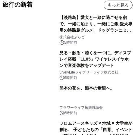
旅行の新着
もっと見る
【淡路島】愛犬と一緒に過ごせる宿
で、一緒に泊まり、一緒にご飯 愛犬専
用の淡路島グルメ、ドッグランにミニ
プール グランピングとトレーラーハウ
株式会社ぷらど
スの2施設で
5時間前
見る・触る・聴くを一つに。ディスプ
レイ搭載「LL05」ワイヤレスイヤホ
ンで音楽体験をアップデート
LivelyLifeライブリーライフ株式会社
6時間前
熊本の花を、熊本の希望へ。
フラワーライフ振興協議会
6時間前
フロムアースキッズ × 地域 × 大学生が
創る、 子どもたちの「自育」イベント