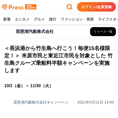
ログイン/会員登録
新着
エンタメ
グルメ
旅行
ファッション・美容
ライフスタ
琵琶湖汽船株式会社
リリース一覧
＜長浜港から竹生島へ行こう！毎便15名様限
定！＞ 米原市民と東近江市民を対象とした 竹
生島クルーズ乗船料半額キャンペーンを実施
します
10/1（金）～ 11/30（火）
琵琶湖汽船株式会社
キャンペーン
2021年9月21日 14:00