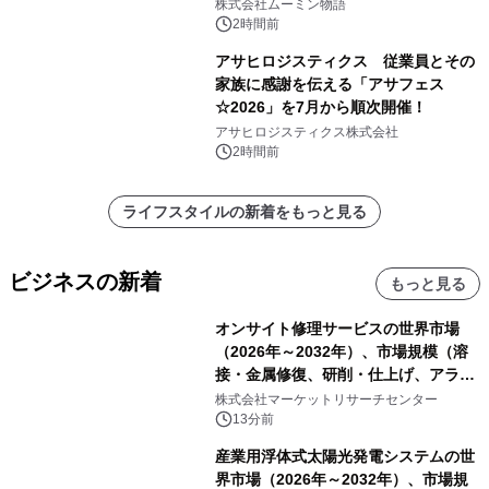
株式会社ムーミン物語
2時間前
アサヒロジスティクス 従業員とその
家族に感謝を伝える「アサフェス
☆2026」を7月から順次開催！
アサヒロジスティクス株式会社
2時間前
ライフスタイルの新着をもっと見る
ビジネスの新着
もっと見る
オンサイト修理サービスの世界市場
（2026年～2032年）、市場規模（溶
接・金属修復、研削・仕上げ、アライ
メント、その他）・分析レポートを発
株式会社マーケットリサーチセンター
表
13分前
産業用浮体式太陽光発電システムの世
界市場（2026年～2032年）、市場規