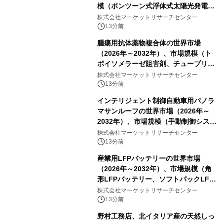
模（ポンツーン式浮体式太陽光発電シ
ステム、モジュール式浮体式太陽光発
株式会社マーケットリサーチセンター
電システム、係留式浮体式太陽光発電
13分前
システム）・分析レポートを発表
腫瘍用抗体薬物複合体の世界市場
（2026年～2032年）、市場規模（ト
ポイソメラーゼ阻害剤、チューブリン
阻害剤、DNA損傷薬、その他）・分析
株式会社マーケットリサーチセンター
レポートを発表
13分前
インテリジェント制御自動車用パノラ
マサンルーフの世界市場（2026年～
2032年）、市場規模（手動制御システ
ム、自動ワンタッチ制御システム、セ
株式会社マーケットリサーチセンター
ンサーベースのインテリジェント制御
13分前
システム）・分析レポートを発表
産業用LFPバッテリーの世界市場
（2026年～2032年）、市場規模（角
形LFPバッテリー、ソフトパックLFP
バッテリー、円筒形LFPバッテリ
株式会社マーケットリサーチセンター
ー）・分析レポートを発表
13分前
野村工務店、北イタリア産の天然しっ