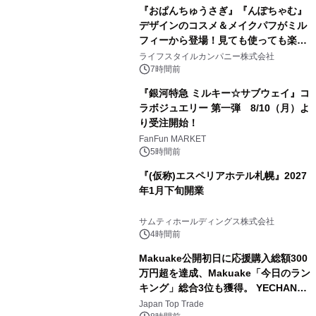
『おぱんちゅうさぎ』『んぽちゃむ』
デザインのコスメ＆メイクパフがミル
フィーから登場！見ても使っても楽し
3
い、ポップでキュートなコレクショ
ライフスタイルカンパニー株式会社
ン。
7時間前
『銀河特急 ミルキー☆サブウェイ』コ
ラボジュエリー 第一弾 8/10（月）よ
り受注開始！
4
FanFun MARKET
5時間前
『(仮称)エスペリアホテル札幌』2027
年1月下旬開業
5
サムティホールディングス株式会社
4時間前
Makuake公開初日に応援購入総額300
万円超を達成、Makuake「今日のラン
キング」総合3位も獲得。 YECHAN音
6
浴シンギングボウル第2弾の大型サイ
Japan Top Trade