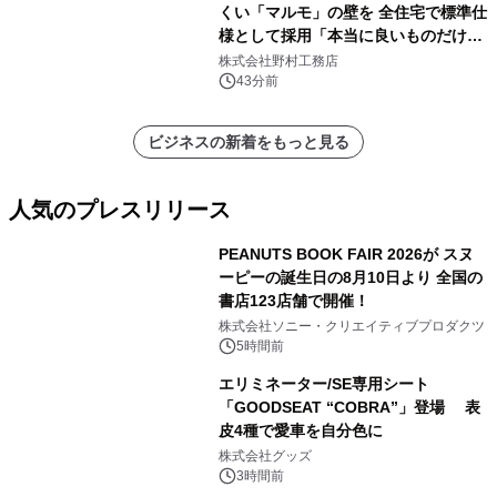
くい「マルモ」の壁を 全住宅で標準仕
様として採用「本当に良いものだけに
こだわる」
株式会社野村工務店
43分前
ビジネスの新着をもっと見る
人気のプレスリリース
PEANUTS BOOK FAIR 2026が スヌ
ーピーの誕生日の8月10日より 全国の
書店123店舗で開催！
1
株式会社ソニー・クリエイティブプロダクツ
5時間前
エリミネーター/SE専用シート
「GOODSEAT “COBRA”」登場 表
皮4種で愛車を自分色に
2
株式会社グッズ
3時間前