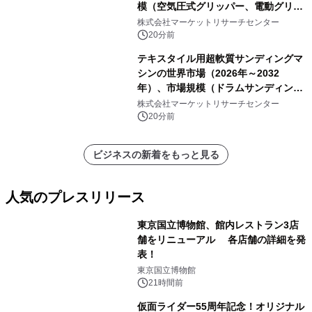
模（空気圧式グリッパー、電動グリッ
パー）・分析レポートを発表
株式会社マーケットリサーチセンター
20分前
テキスタイル用超軟質サンディングマ
シンの世界市場（2026年～2032
年）、市場規模（ドラムサンディング
マシン、ジェットサンディングマシ
株式会社マーケットリサーチセンター
ン、ローラーサンディングマシン、そ
20分前
の他）・分析レポートを発表
ビジネスの新着をもっと見る
人気のプレスリリース
東京国立博物館、館内レストラン3店
舗をリニューアル 各店舗の詳細を発
表！
1
東京国立博物館
21時間前
仮面ライダー55周年記念！オリジナル