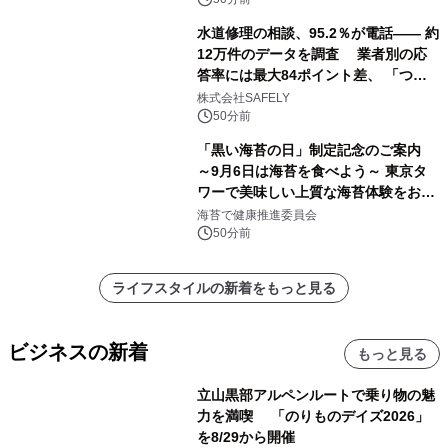
水道修理の相談、95.2％が電話―― 約
12万件のデータを調査 業者別の応
答率には最大84ポイント差、 「つな
がりやすさ」も選定基準に
株式会社SAFELY
50分前
「黒い海苔の日」制定記念のご案内
～9月6日は海苔を食べよう～ 東京タ
ワーで美味しい上質な海苔体験をお届
けします！
海苔で健康推進委員会
50分前
ライフスタイルの新着をもっと見る
ビジネスの新着
もっと見る
立山黒部アルペンルートで乗り物の魅
力を満喫 「のりものデイズ2026」
を8/29から開催