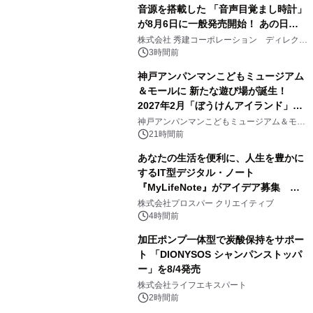
音源を搭載した 「音声目覚まし時計」
が8月6日に一般発売開始！ あの日の
2
大興奮が今甦る
株式会社 秀建コーポレーション ディレクト
アートギャラリー
3時間前
神戸アンパンマンこどもミュージアム
＆モールに 新たな遊び場が誕生！
2027年2月「ぼうけんアイランド」が
3
オープン
神戸アンパンマンこどもミュージアム＆モー
ル
21時間前
あなたの生活を便利に、人生を豊かに
するIT型デジタル・ノート
『MyLifeNote』がアイデア募集 優
4
秀賞100名に1年間無償試用
株式会社プロスパー クリエイティブ
4時間前
加圧ポンプ一体型で炭酸保持をサポー
ト 「DIONYSOS シャンパンストッパ
ー」を8/4発売
5
株式会社ライフエキスパート
2時間前