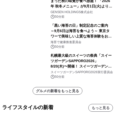
まった秋の味覚が食べ放題！ 「2026
年 秋冬メニュー」が9月1日(火)より提
供スタート
GENSEN HOLDINGS株式会社
50分前
「黒い海苔の日」制定記念のご案内
～9月6日は海苔を食べよう～ 東京タ
ワーで美味しい上質な海苔体験をお届
けします！
海苔で健康推進委員会
50分前
札幌最大級のスイーツの祭典「スイー
ツガーデンSAPPORO2026」
8/20(木)〜開催！ スイーツガーデン史
上最多50種のコラボケーキが集結／前
スイーツガーデンSAPPORO2026実行委員会
日8/19(水)メディア試食会も初開催
50分前
グルメの新着をもっと見る
ライフスタイルの新着
もっと見る