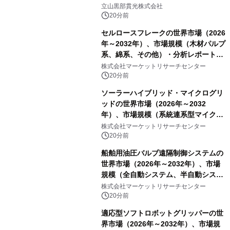
立山黒部貫光株式会社
20分前
セルロースフレークの世界市場（2026
年～2032年）、市場規模（木材パルプ
系、綿系、その他）・分析レポートを
発表
株式会社マーケットリサーチセンター
20分前
ソーラーハイブリッド・マイクログリ
ッドの世界市場（2026年～2032
年）、市場規模（系統連系型マイクロ
グリッド、独立型マイクログリッ
株式会社マーケットリサーチセンター
ド）・分析レポートを発表
20分前
船舶用油圧バルブ遠隔制御システムの
世界市場（2026年～2032年）、市場
規模（全自動システム、半自動システ
ム）・分析レポートを発表
株式会社マーケットリサーチセンター
20分前
適応型ソフトロボットグリッパーの世
界市場（2026年～2032年）、市場規