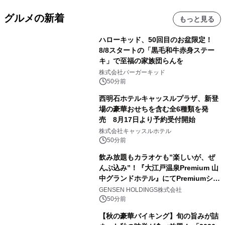
グルメの新着
もっと見る
ハローキッド、50回目のお盆限定！
8/8スタートの「黒毛和牛赤身ステー
キ」で至福の家族団らんを
株式会社バーガーキッド
50分前
西明石ホテルキャッスルプラザ、新登
場の豪華おせちを含む全6種類を発
売 8月17日より予約受付開始
株式会社キャッスルホテル
50分前
飲み放題もカラオケも”楽しいが、ぜ
んぶ込み”！『大江戸温泉Premium 山
中グランドホテル』にてPremiumシリ
ーズ初のオールインクルーシブ導入
GENSEN HOLDINGS株式会社
50分前
【秋の豪華バイキング】旬の旨みが詰