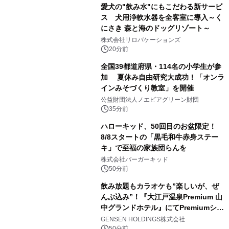
愛犬の"飲み水"にもこだわる新サービ
ス 犬用浄軟水器を全客室に導入～く
にさき 森と海のドッグリゾート～
株式会社リロバケーションズ
20分前
全国39都道府県・114名の小学生が参
加 夏休み自由研究大成功！「オンラ
インみそづくり教室」を開催
公益財団法人ノエビアグリーン財団
35分前
ハローキッド、50回目のお盆限定！
8/8スタートの「黒毛和牛赤身ステー
キ」で至福の家族団らんを
株式会社バーガーキッド
50分前
飲み放題もカラオケも”楽しいが、ぜ
んぶ込み”！『大江戸温泉Premium 山
中グランドホテル』にてPremiumシリ
ーズ初のオールインクルーシブ導入
GENSEN HOLDINGS株式会社
50分前