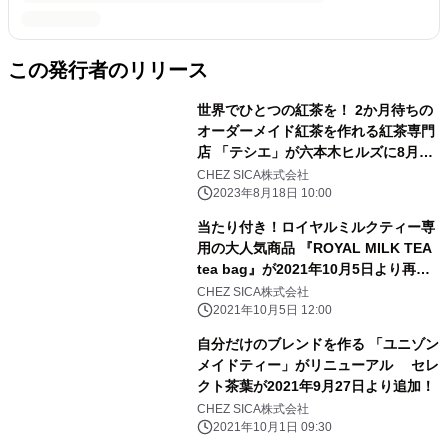
この発行者のリリース
世界でひとつの紅茶を！ 2か月待ちの
オーダーメイド紅茶を作れる紅茶専門
店 「テシエ」が六本木ヒルズに8月17
日(木)New Open！
CHEZ SICA株式会社
2023年8月18日 10:00
当たり付き！ロイヤルミルクティー専
用の大人気商品 『ROYAL MILK TEA
tea bag』が2021年10月5日より再販
開始
CHEZ SICA株式会社
2021年10月5日 12:00
自分だけのブレンドを作る 「ユニゾン
メイドティー」がリニューアル セレ
クト茶葉が2021年9月27日より追加！
CHEZ SICA株式会社
2021年10月1日 09:30