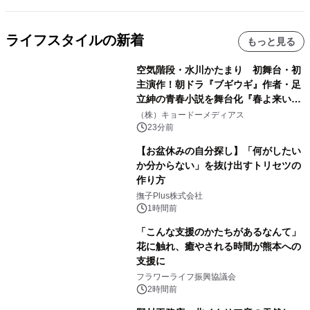
ライフスタイルの新着
もっと見る
空気階段・水川かたまり 初舞台・初
主演作！朝ドラ『ブギウギ』作者・足
立紳の青春小説を舞台化『春よ来い、
マジで来い』キービジュアル解禁！
（株）キョードーメディアス
23分前
【お盆休みの自分探し】「何がしたい
か分からない」を抜け出すトリセツの
作り方
撫子Plus株式会社
1時間前
「こんな支援のかたちがあるなんて」
花に触れ、癒やされる時間が熊本への
支援に
フラワーライフ振興協議会
2時間前