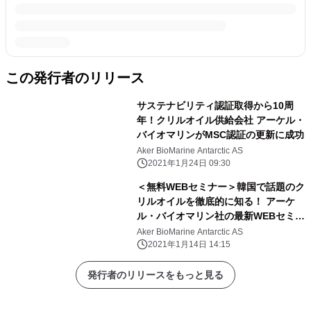
この発行者のリリース
サステナビリティ認証取得から10周
年！クリルオイル供給会社 アーケル・
バイオマリンがMSC認証の更新に成功
Aker BioMarine Antarctic AS
2021年1月24日 09:30
＜無料WEBセミナー＞韓国で話題のク
リルオイルを徹底的に知る！ アーケ
ル・バイオマリン社の最新WEBセミナ
ーを1月25日に開催
Aker BioMarine Antarctic AS
2021年1月14日 14:15
発行者のリリースをもっと見る