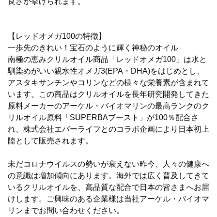
良さが挙げられます。
【レッドオメガ100の特徴】
一歩先のきれい！宝石のように輝く神秘のオイル
南極の恵みクリルオイル商品「レッドオメガ100」は水と
馴染めがいい親水性オメガ3(EPA・DHA)をはじめとし、
アスタキサンチンやコリンなどの様々な栄養素が含まれて
います。この商品はクリルオイルを長年研究開発してきた
原料メーカーのアーケル・バイオマリンの最高ランクのク
リルオイル原料「SUPERBAブースト」が100％配合さ
れ、株式会社エバーライフとのコラボ企画により日本初上
陸として販売されます。
未だコロナウイルスの勢いが衰えない昨今、人々の健康へ
の意識は増加傾向にあります。海外では広く普及してきて
いるクリルオイルを、高品質な配合で日本の皆さまへお届
けします。ご興味のある企業様は当社アーケル・バイオマ
リンまでお問い合わせください。