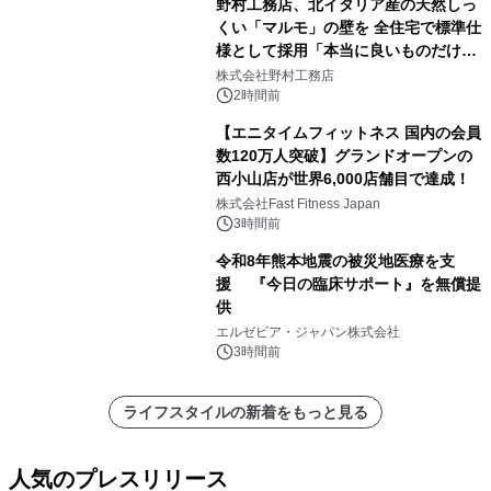
野村工務店、北イタリア産の天然しっ
くい「マルモ」の壁を 全住宅で標準仕
様として採用「本当に良いものだけに
こだわる」
株式会社野村工務店
2時間前
【エニタイムフィットネス 国内の会員
数120万人突破】グランドオープンの
西小山店が世界6,000店舗目で達成！
株式会社Fast Fitness Japan
3時間前
令和8年熊本地震の被災地医療を支
援 『今日の臨床サポート』を無償提
供
エルゼビア・ジャパン株式会社
3時間前
ライフスタイルの新着をもっと見る
人気のプレスリリース