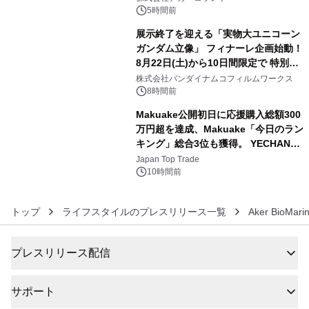
5時間前
展示終了を迎える「実物大ユニコーン
ガンダム立像」 フィナーレ企画始動！
8月22日(土)から10日間限定で 特別映
5
像『UNICORN GUNDAM Statue ―
株式会社バンダイナムコフィルムワークス
BEYOND POSSIBILITY ―』を上映！
8時間前
Makuake公開初日に応援購入総額300
万円超を達成、Makuake「今日のラン
キング」総合3位も獲得。 YECHAN音
6
浴シンギングボウル第2弾の大型サイ
Japan Top Trade
ズ（XL・2XL・3XL）を先行販売中
10時間前
トップ
ライフスタイルのプレスリリース一覧
Aker BioMarin
プレスリリース配信
サポート