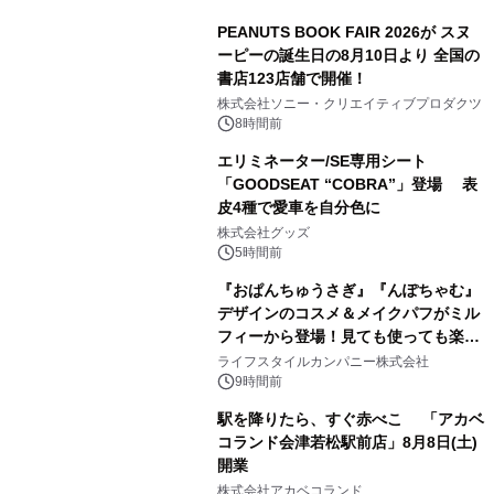
PEANUTS BOOK FAIR 2026が スヌ
ーピーの誕生日の8月10日より 全国の
書店123店舗で開催！
1
株式会社ソニー・クリエイティブプロダクツ
8時間前
エリミネーター/SE専用シート
「GOODSEAT “COBRA”」登場 表
皮4種で愛車を自分色に
2
株式会社グッズ
5時間前
『おぱんちゅうさぎ』『んぽちゃむ』
デザインのコスメ＆メイクパフがミル
フィーから登場！見ても使っても楽し
3
い、ポップでキュートなコレクショ
ライフスタイルカンパニー株式会社
ン。
9時間前
駅を降りたら、すぐ赤べこ 「アカベ
コランド会津若松駅前店」8月8日(土)
開業
4
株式会社アカベコランド