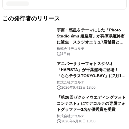
この発行者のリリース
宇宙・惑星をテーマにした「Photo
Studio ému 姫路店」が兵庫県姫路市
に誕生 スタジオエミュ7店舗目とな
る新店舗を2026年9月5日（土）グラ
株式会社デコルテ
ンドオープン
4日前
アニバーサリーフォトスタジオ
「HAPISTA」が千葉船橋に登場！
「ららテラスTOKYO-BAY」に7月1日
オープン
株式会社デコルテ
2026年6月12日 13:00
『第26回ゼクシィウエディングフォト
コンテスト』にてデコルテの専属フォ
トグラファー3名が優秀賞を受賞
株式会社デコルテ
2026年6月10日 13:00