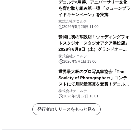
デコルテ×鳥善、アニバーサリー文化
を育む取り組み第一弾 「ジューンブラ
イドキャンペーン」を実施
株式会社デコルテ
2026年5月26日 11:00
静岡に初の常設店！ウェディングフォ
トスタジオ「スタジオアクア浜松店」
2026年6月6日（土）グランドオープ
ン
株式会社デコルテ
2026年5月1日 13:00
世界最大級のプロ写真家協会「The
Society of Photographers」コンテ
ストにて月間最高賞を受賞！デコルテ
専属フォトグラファー7名が計10個の
株式会社デコルテ
賞を獲得
2026年2月17日 13:01
発行者のリリースをもっと見る