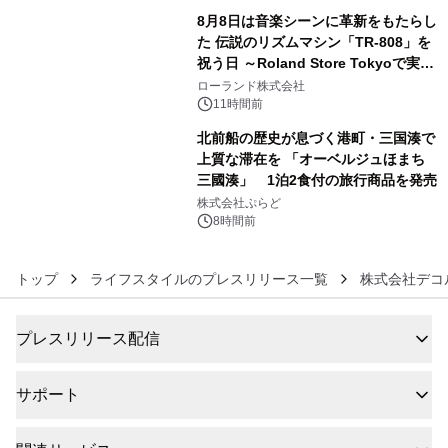
8月8日は音楽シーンに革新をもたらし
た 伝説のリズムマシン「TR-808」を
祝う日 ～Roland Store Tokyoで実機
5
を展示しての 記念キャンペーンを開
ローランド株式会社
催 英国ラジオ「NTS」の 特別プログ
11時間前
ラムや、「TR-808」を愛する伝説的
北前船の歴史が息づく港町・三国湊で
アーティストを フィーチャーしたアニ
上質な滞在を 「オーベルジュほまち
メーションを公開～
三國湊」 1泊2食付の旅行商品を発売
6
株式会社ぷらど
8時間前
トップ
ライフスタイルのプレスリリース一覧
株式会社デコ
プレスリリース配信
サポート