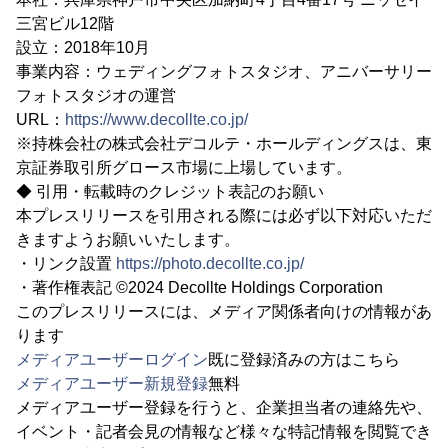
三宮ビル12階
設立：2018年10月
事業内容：ウェディングフォトスタジオ、アニバーサリー
フォトスタジオの運営
URL：
https://www.decollte.co.jp/
※持株会社の株式会社デコルテ・ホールディングスは、東
京証券取引所グロース市場に上場しています。
◆ 引用・転載時のクレジット表記のお願い
本プレスリリースを引用される際には必ず以下対応いただ
きますようお願いいたします。
・リンク設置
https://photo.decollte.co.jp/
・著作権表記 ©2024 Decollte Holdings Corporation
このプレスリリースには、メディア関係者向けの情報があ
ります
メディアユーザーログイン
既に登録済みの方はこちら
メディアユーザー新規登録
無料
メディアユーザー登録を行うと、企業担当者の連絡先や、
イベント・記者会見の情報など様々な特記情報を閲覧でき