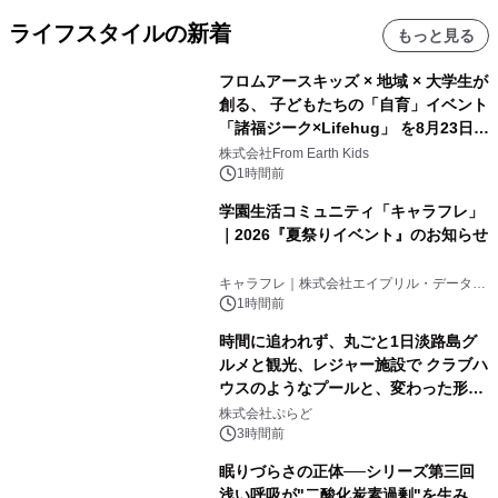
ライフスタイルの新着
もっと見る
フロムアースキッズ × 地域 × 大学生が
創る、 子どもたちの「自育」イベント
「諸福ジーク×Lifehug」 を8月23日
(日)開催
株式会社From Earth Kids
1時間前
学園生活コミュニティ「キャラフレ」
｜2026『夏祭りイベント』のお知らせ
キャラフレ｜株式会社エイプリル・データ・
デザインズ
1時間前
時間に追われず、丸ごと1日淡路島グ
ルメと観光、レジャー施設で クラブハ
ウスのようなプールと、変わった形の
サウナも 「THE BOXY AWAJI」のお
株式会社ぷらど
得な素泊まり連泊プランで
3時間前
眠りづらさの正体──シリーズ第三回
浅い呼吸が"二酸化炭素過剰"を生み、