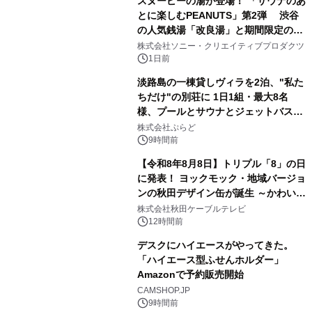
スヌーピーの湯が登場！ 「サウナのあ
とに楽しむPEANUTS」第2弾 渋谷
の人気銭湯「改良湯」と期間限定のコ
1
ラボレーション サウナイキタイコラ
株式会社ソニー・クリエイティブプロダクツ
ボグッズも発売決定！
1日前
淡路島の一棟貸しヴィラを2泊、"私た
ちだけ"の別荘に 1日1組・最大8名
様、プールとサウナとジェットバス付
2
きで Villa Mon Temps AWAJIの連泊
株式会社ぷらど
素泊りプラン
9時間前
【令和8年8月8日】トリプル「8」の日
に発表！ ヨックモック・地域バージョ
ンの秋田デザイン缶が誕生 ～かわいい
3
秋田犬の子犬と秋田の四季と名所を巡
株式会社秋田ケーブルテレビ
るパッケージ～ 9月1日(火)秋田県内で
12時間前
販売開始
デスクにハイエースがやってきた。
「ハイエース型ふせんホルダー」
Amazonで予約販売開始
4
CAMSHOP.JP
9時間前