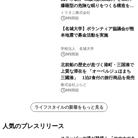
爆睡型の危険な眠りをつくる構造を解
説
トラタニ株式会社
8時間前
【名城大学】ボランティア協議会が熊
本地震で募金活動を実施
学校法人 名城大学
8時間前
北前船の歴史が息づく港町・三国湊で
上質な滞在を 「オーベルジュほまち
三國湊」 1泊2食付の旅行商品を発売
株式会社ぷらど
8時間前
ライフスタイルの新着をもっと見る
人気のプレスリリース