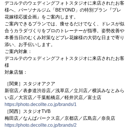
デコルテのウェディングフォトスタジオに来店されたお客
様へ、パーソナルジム「BEYOND」の特別プラン『プレ
花嫁様応援企画』をご案内します。
ご案内できるプランでは、痩せるだけでなく、ドレスが似
合うカラダづくりをプロのトレーナーが指導。姿勢改善や
本番当日のむくみ対策などプレ花嫁様の大切な日まで寄り
添い、お手伝いします。
ご案内対象：
デコルテのウェディングフォトスタジオに来店されたお客
様
対象店舗：
［関東］スタジオアクア
新宿店／表参道渋谷店／浅草店／立川店／横浜みなとみら
い店／大宮店／千葉船橋店／軽井沢店／富士店
https://photo.decollte.co.jp/brands/1
［関西］スタジオTVB
梅田店／なんばパークス店／京都店／広島店／奈良店
https://photo.decollte.co.jp/brands/2