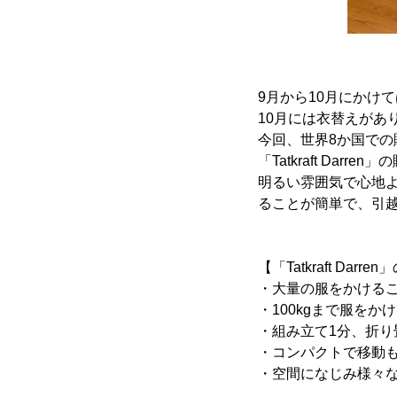
9月から10月にかけ
10月には衣替えがあ
今回、世界8か国での販
「Tatkraft Da
明るい雰囲気で心地
ることが簡単で、引
【「Tatkraft Darr
・大量の服をかける
・100kgまで服をか
・組み立て1分、折り
・コンパクトで移動
・空間になじみ様々