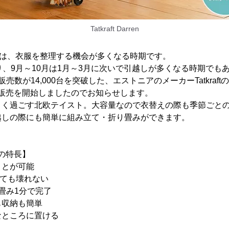
Tatkraft Darren
ては、衣服を整理する機会が多くなる時期です。
り、9月～10月は1月～3月に次いで引越しが多くなる時期でも
売数が14,000台を突破した、エストニアのメーカーTatkraf
rren」の販売を開始しましたのでお知らせします。
よく過ごす北欧テイスト。大容量なので衣替えの際も季節ごと
越しの際にも簡単に組み立て・折り畳みができます。
en」の特長】
ことが可能
けても壊れない
畳み1分で完了
も収納も簡単
なところに置ける