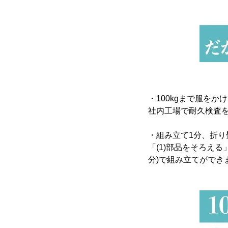
・100kgまで服をか
社内工場で耐久検査を
・組み立て1分、折り
「(1)部品をそろえる
分)で組み立てができ