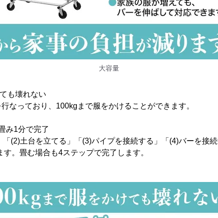
大容量
けても壊れない
行なっており、100kgまで服をかけることができます。
畳み1分で完了
」「(2)土台を立てる」「(3)パイプを接続する」「(4)バーを接
ます。畳む場合も4ステップで完了します。