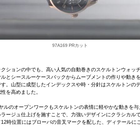
97A169 PRカット
レクションの中でも、高い人気の自動巻きのスケルトンウォッ
ヤルとシースルーケースバックからムーブメントの作りや動き
です。山型に成型したインデックスや時・分針はスケルトンの
認性を高めました。
イヤルのオープンワークもスケルトンの表情に軽やかな動きを与
ルラージュ仕上げを施すことで、力強いデザインにクラシカル
て12時位置にはブローバの音叉マークを配した、ディテールに