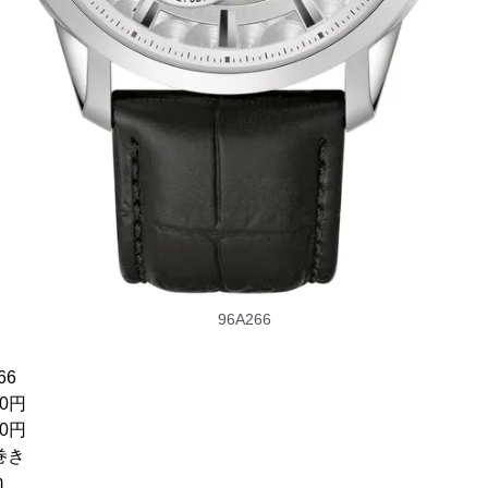
96A266
6
0円
0円
巻き
m