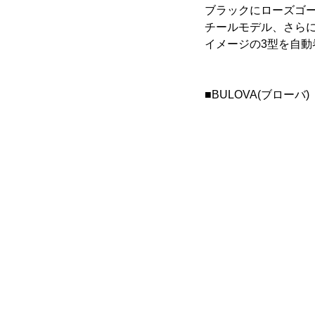
ブラックにローズゴ
チールモデル、さら
イメージの3型を自
■BULOVA(ブロー