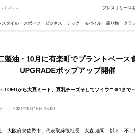
プレスリリース
アットプレス
フスタイル
スポーツ
ビジネス
テック
モバイル
乗り物
クラ
二製油・10月に有楽町でプラントベース
UPGRADEポップアップ開催
～TOFUから大豆ミート、豆乳チーズそしてソイウニ※1まで
ト
2021年9月16日 15:00
社：大阪府泉佐野市、代表取締役社長：大森 達司、以下：不二製油)