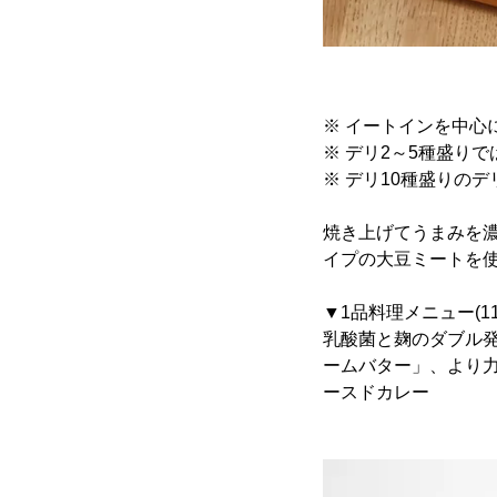
※ イートインを中心
※ デリ2～5種盛り
※ デリ10種盛りの
焼き上げてうまみを
イプの大豆ミートを使
▼1品料理メニュー(11:
乳酸菌と麹のダブル
ームバター」、より
ースドカレー