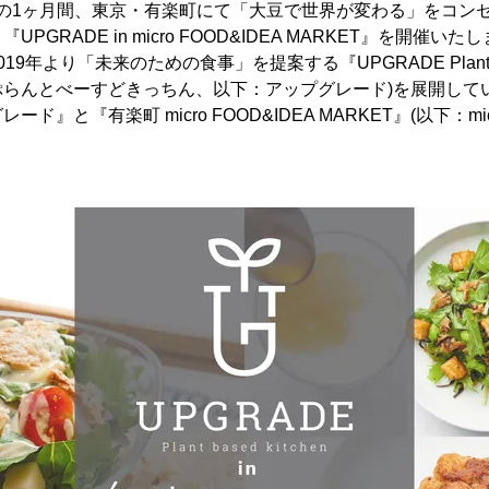
日(日)の1ヶ月間、東京・有楽町にて「大豆で世界が変わる」をコ
GRADE in micro FOOD&IDEA MARKET』を開催いた
年より「未来のための食事」を提案する『UPGRADE Plant base
ぷらんとべーすどきっちん、以下：アップグレード)を展開して
ド』と『有楽町 micro FOOD&IDEA MARKET』(以下：m