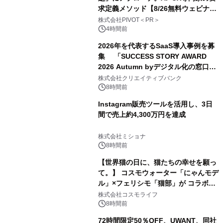
求定義メソッド【8/26無料ウェビナ
ー】株式会社PIVOT
株式会社PIVOT＜PR＞
4時間前
2026年を代表するSaaS導入事例を募
集 「SUCCESS STORY AWARD
2026 Autumn byデジタル化の窓口」
開催
株式会社クリエイティブバンク
8時間前
Instagram販売ツールを活用し、3日
間で売上約4,300万円を達成
株式会社ミショナ
8時間前
【世界猫の日に、猫たちの幸せを願っ
て。】 コスモウォーター「にゃんモデ
ル」×フェリシモ「猫部」が コラボキ
ャンペーンを実施
株式会社コスモライフ
8時間前
72時間限定50％OFF、UWANT、同社