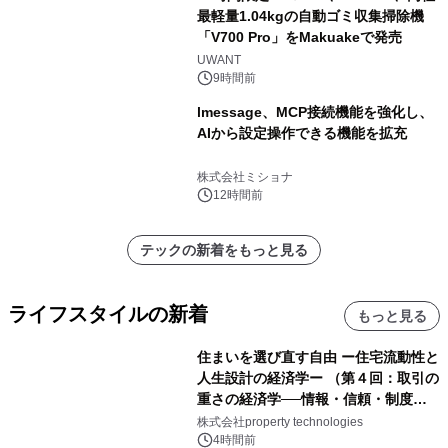
最軽量1.04kgの自動ゴミ収集掃除機
「V700 Pro」をMakuakeで発売
UWANT
9時間前
lmessage、MCP接続機能を強化し、
AIから設定操作できる機能を拡充
株式会社ミショナ
12時間前
テックの新着をもっと見る
ライフスタイルの新着
もっと見る
住まいを選び直す自由 ー住宅流動性と
人生設計の経済学ー （第４回：取引の
重さの経済学──情報・信頼・制度を
PropTechはどう組み替えるか）｜
株式会社property technologies
PropTech-Lab
4時間前