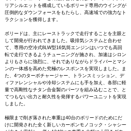
リアシルエットを構成しているボリード専用のウイングが
圧倒的なダウンフォースをもたらし、高速域での強力なト
ラクションを獲得します。
ボリードは、主にレーストラックで走行することを主眼と
して開発が行われてきました。吸排気システムと合わせ
て、専用の空冷式8LW型16気筒エンジンはいつでも高回
転で走行できるようチューニングが施され、加速はシロン
よりもさらに強烈に、それでありながらドライバーとマシ
ンの一体感を高めた究極のレスポンスを実現しました。ま
た、4つのターボチャージャー、トランスミッション、デ
ィファレンシャルや冷却システムにも手を加え、各部に軽
量で高剛性なチタン合金製のパーツを組み込むことで、と
てつもない出力と耐久性を発揮するパワーユニットを実現
しました。
極限まで削ぎ落された車重は40台のボリードのためにだ
けに開発された全く新しいカーボンモノコック・シャシー