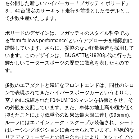
を公開した新しいハイパーカー「ブガッティ ボリード」
を、40台限定のサーキット走行を前提としたモデルとし
て少数生産いたします。
ボリードのデザインは、ブガッティのスタイル哲学であ
る“form follows performance”というアプローチを極限的に
踏襲しています。さらに、妥協のない軽量構造を採用して
います。このデザインは、BUGATTIが1920年代に行った
輝かしいモータースポーツの歴史に敬意を表したもので
す。
多数のエアダクトと繊細なフロントエンドは、同社のシロ
ンで表現されてきたハイパースポーツカーというよりも、
空力的に洗練されたF1やLMP1のマシンを彷彿とさせ、そ
の外観を支配しています。また、車体の地上高を極力低く
抑えたことにより低重心の効果は最大限に達し(995mm)、
ルーフにはエアインテーク・スクープが装備され、シート
はレーシングポジションに合わせられています。印象的な
リアディフューザーとの組み合わせにより、Xシェイプの