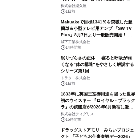
2
メニューを提供
株式会社楽久屋
1日前
Makuakeで目標1341％を突破した超
簡単＆小型テレビ用アンプ 「SW TV
Plus」8月7日より一般販売開始！ ケ
3
ーブル1本つなぐだけ、テレビの音が
城下工業株式会社
ぐっと豊かに
14時間前
眠りづらさの正体──寝ると呼吸が弱
くなる"体の構造"をやさしく解説する
シリーズ第1回
4
トラタニ株式会社
1日前
1833年に英国王室御用達を賜った世界
初のウイスキー 『ロイヤル・ブラック
ラ』の旗艦店が2026年6月新宿に誕
5
生 バカルディ ジャパンと連携した
株式会社ティグリス
没入型バー「BAR Arca」
15時間前
ドラッグストアモリ みらいプロジェ
クト 「子どもお仕事参観デー2026」