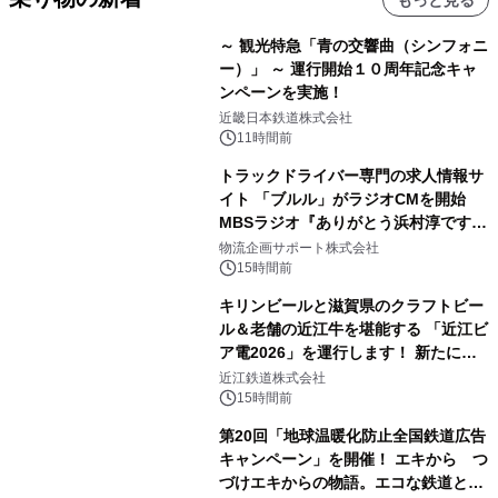
～ 観光特急「青の交響曲（シンフォニ
ー）」 ～ 運行開始１０周年記念キャ
ンペーンを実施！
近畿日本鉄道株式会社
11時間前
トラックドライバー専門の求人情報サ
イト 「ブルル」がラジオCMを開始
MBSラジオ『ありがとう浜村淳です』
にて8月1日(土)より
物流企画サポート株式会社
15時間前
キリンビールと滋賀県のクラフトビー
ル＆老舗の近江牛を堪能する 「近江ビ
ア電2026」を運行します！ 新たに
「長濱浪漫ビール」が参加！キリン一
近江鉄道株式会社
番搾り飲み放題が復活！
15時間前
第20回「地球温暖化防止全国鉄道広告
キャンペーン」を開催！ エキから つ
づけエキからの物語。エコな鉄道とと