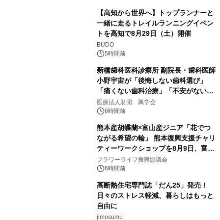
【高知から世界へ】トップランナーと
一緒に走るトレイルランニングイベン
トを高知で8月29日（土）開催
BUDO
5時間前
新橋歯科医科診療所 副院長・歯科医師
小野宇宙が「後悔しない歯科選び」
「痛くない歯科治療」「不安がない治
療計画」をテーマに専門監修
医療法人財団 興学会
6時間前
熊本産胡蝶蘭×富山産ジニア「花でつ
ながる希望の輪」 熊本復興支援チャリ
ティーワークショップを8月9日、富
山・射水で開催
フラワーライフ振興協議会
6時間前
高断熱住宅専門誌「だん25」発売！
日々のストレス軽減、暮らしはもっと
自由に
jimosumu