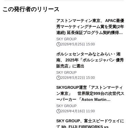
この発行者のリリース
アストンマーティン東京、 APAC最優
秀マーケティングチーム賞を受賞(2年
連続) 延長保証プログラム契約獲得率
で日本No.1を達成
SKY GROUP
2026年5月25日 15:00
ポルシェセンターみなとみらい・湘
南、 2025年「ポルシェジャパン 優秀
販売店」に選出
SKY GROUP
2026年5月22日 15:00
SKYGROUP運営「アストンマーティ
ン東京」 世界限定999台の次世代ス
ーパーカー 「Aston Martin
Valhalla」国内デリバリーを開始
SKY GROUP
2026年4月16日 11:00
SKY GROUP、富士スピードウェイに
て Mt. FUJI FIREWORKS vs