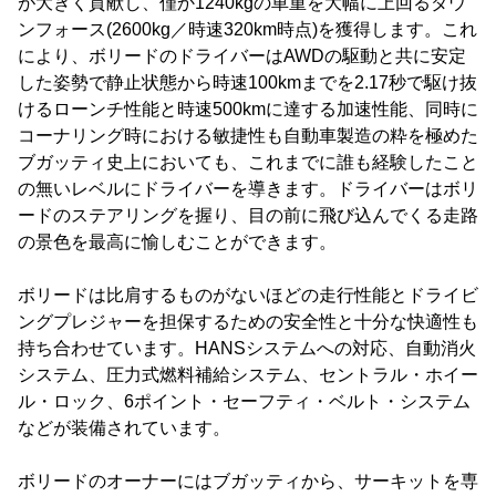
が大きく貢献し、僅か1240kgの車重を大幅に上回るダウ
ンフォース(2600kg／時速320km時点)を獲得します。これ
により、ボリードのドライバーはAWDの駆動と共に安定
した姿勢で静止状態から時速100kmまでを2.17秒で駆け抜
けるローンチ性能と時速500kmに達する加速性能、同時に
コーナリング時における敏捷性も自動車製造の粋を極めた
ブガッティ史上においても、これまでに誰も経験したこと
の無いレベルにドライバーを導きます。ドライバーはボリ
ードのステアリングを握り、目の前に飛び込んでくる走路
の景色を最高に愉しむことができます。
ボリードは比肩するものがないほどの走行性能とドライビ
ングプレジャーを担保するための安全性と十分な快適性も
持ち合わせています。HANSシステムへの対応、自動消火
システム、圧力式燃料補給システム、セントラル・ホイー
ル・ロック、6ポイント・セーフティ・ベルト・システム
などが装備されています。
ボリードのオーナーにはブガッティから、サーキットを専