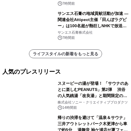
7時間前
サンエス石膏の地域貢献活動が加速 ―
関連会社Attipect主催「田んぼラグビ
ー」は100名超が熱狂しNHKで放送さ
れました。
サンエス石膏株式会社
7時間前
ライフスタイルの新着をもっと見る
人気のプレスリリース
スヌーピーの湯が登場！ 「サウナのあ
とに楽しむPEANUTS」第2弾 渋谷
の人気銭湯「改良湯」と期間限定のコ
1
ラボレーション サウナイキタイコラ
株式会社ソニー・クリエイティブプロダクツ
ボグッズも発売決定！
14時間前
帰りの渋滞を避けて「温泉＆サウナ」
三井アウトレットパーク木更津から車
で約5分 湯舞音 袖ケ浦店が夏フェア