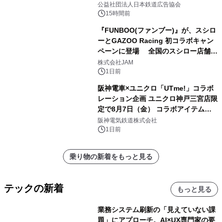
もに。
公益社団法人日本鉄道広告協会
15時間前
『FUNBOO(ファンブー)』が、スシロ
ーとGAZOO Racing 初コラボキャン
ペーンに登場 全国のスシロー店舗で
GR 4車種の FUNBOO(ミニカー)付き
株式会社JAM
メニューが展開されます
1日前
阪神電車×ユニクロ「UTme!」コラボ
レーション企画 ユニクロ神戸三宮店限
定で8月7日（金） コラボアイテムが
発売決定！
阪神電気鉄道株式会社
1日前
乗り物の新着をもっと見る
テックの新着
もっと見る
業務システム刷新の「見えていない課
題」にアプローチ。AI×UX専門家の要