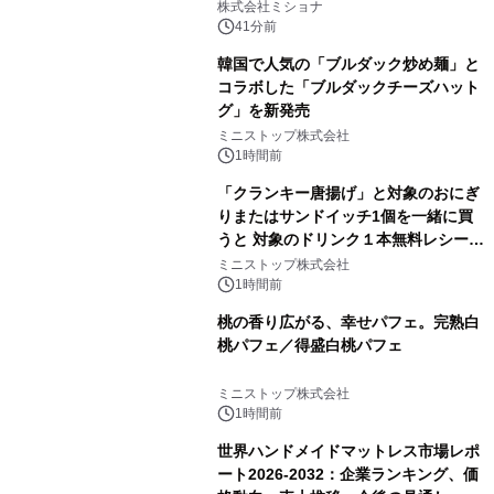
株式会社ミショナ
41分前
韓国で人気の「ブルダック炒め麺」と
コラボした「ブルダックチーズハット
グ」を新発売
ミニストップ株式会社
1時間前
「クランキー唐揚げ」と対象のおにぎ
りまたはサンドイッチ1個を一緒に買
うと 対象のドリンク１本無料レシート
クーポンもらえる！※1
ミニストップ株式会社
1時間前
桃の香り広がる、幸せパフェ。完熟白
桃パフェ／得盛白桃パフェ
ミニストップ株式会社
1時間前
世界ハンドメイドマットレス市場レポ
ート2026-2032：企業ランキング、価