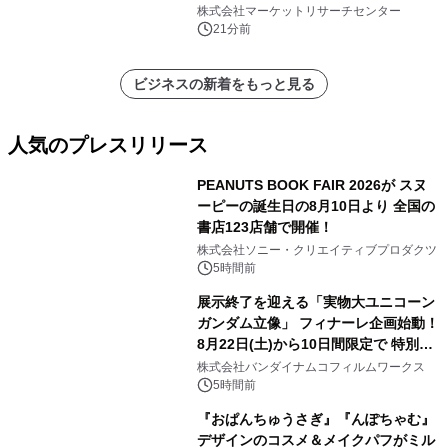
株式会社マーケットリサーチセンター
21分前
ビジネスの新着をもっと見る
人気のプレスリリース
PEANUTS BOOK FAIR 2026が スヌ
ーピーの誕生日の8月10日より 全国の
書店123店舗で開催！
1
株式会社ソニー・クリエイティブプロダクツ
5時間前
展示終了を迎える「実物大ユニコーン
ガンダム立像」 フィナーレ企画始動！
8月22日(土)から10日間限定で 特別映
2
像『UNICORN GUNDAM Statue ―
株式会社バンダイナムコフィルムワークス
BEYOND POSSIBILITY ―』を上映！
5時間前
『おぱんちゅうさぎ』『んぽちゃむ』
デザインのコスメ＆メイクパフがミル