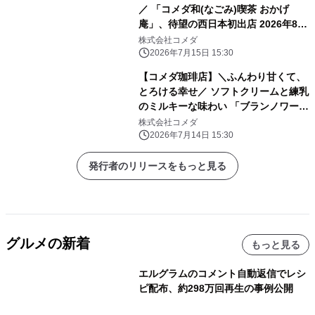
／ 「コメダ和(なごみ)喫茶 おかげ
庵」、待望の西日本初出店 2026年8月
に広島県、今冬には大阪府へもオープ
株式会社コメダ
ン！
2026年7月15日 15:30
【コメダ珈琲店】＼ふんわり甘くて、
とろける幸せ／ ソフトクリームと練乳
のミルキーな味わい 「ブランノワー
ル」「ブランネージュ」を 2026年7月
株式会社コメダ
23日(木)より季節限定で全国販売開
2026年7月14日 15:30
始！
発行者のリリースをもっと見る
グルメの新着
もっと見る
エルグラムのコメント自動返信でレシ
ピ配布、約298万回再生の事例公開