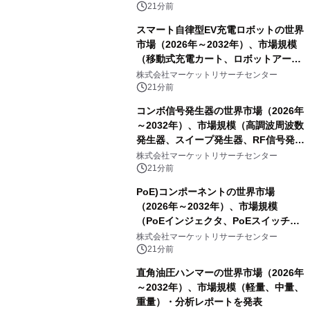
21分前
スマート自律型EV充電ロボットの世界
市場（2026年～2032年）、市場規模
（移動式充電カート、ロボットアーム
式充電システム、その他）・分析レポ
株式会社マーケットリサーチセンター
ートを発表
21分前
コンボ信号発生器の世界市場（2026年
～2032年）、市場規模（高調波周波数
発生器、スイープ発生器、RF信号発生
器、その他）・分析レポートを発表
株式会社マーケットリサーチセンター
21分前
PoE)コンポーネントの世界市場
（2026年～2032年）、市場規模
（PoEインジェクタ、PoEスイッチ、
PoEスプリッタ、PoE電源供給装置
株式会社マーケットリサーチセンター
（PSE）、PoE給電機器（PD）、PoE
21分前
アダプタ、その他）・分析レポートを
直角油圧ハンマーの世界市場（2026年
発表
～2032年）、市場規模（軽量、中量、
重量）・分析レポートを発表