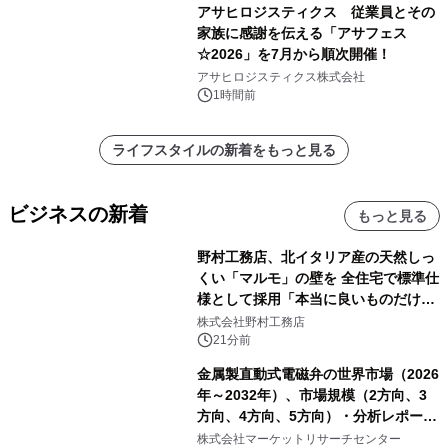
アサヒロジスティクス 従業員とその
家族に感謝を伝える「アサフェス
☆2026」を7月から順次開催！
アサヒロジスティクス株式会社
1時間前
ライフスタイルの新着をもっと見る
ビジネスの新着
もっと見る
野村工務店、北イタリア産の天然しっ
くい「マルモ」の壁を 全住宅で標準仕
様として採用「本当に良いものだけに
こだわる」
株式会社野村工務店
21分前
金属製直動式電磁弁の世界市場（2026
年～2032年）、市場規模（2方向、3
方向、4方向、5方向）・分析レポート
を発表
株式会社マーケットリサーチセンター