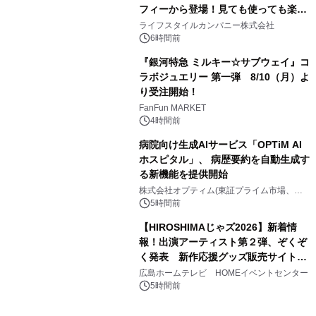
フィーから登場！見ても使っても楽し
3
い、ポップでキュートなコレクショ
ライフスタイルカンパニー株式会社
ン。
6時間前
『銀河特急 ミルキー☆サブウェイ』コ
ラボジュエリー 第一弾 8/10（月）よ
り受注開始！
4
FanFun MARKET
4時間前
病院向け生成AIサービス「OPTiM AI
ホスピタル」、 病歴要約を自動生成す
る新機能を提供開始
5
株式会社オプティム(東証プライム市場、コ
ード：3694)
5時間前
【HIROSHIMAじゃズ2026】新着情
報！出演アーティスト第２弾、ぞくぞ
く発表 新作応援グッズ販売サイトも
6
同時オープンします！
広島ホームテレビ HOMEイベントセンター
5時間前