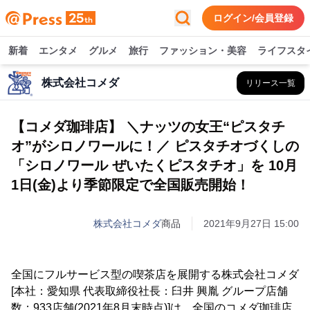
ログイン/会員登録
新着
エンタメ
グルメ
旅行
ファッション・美容
ライフスタ
株式会社コメダ
リリース一覧
【コメダ珈琲店】 ＼ナッツの女王“ピスタチ
オ”がシロノワールに！／ ピスタチオづくしの
「シロノワール ぜいたくピスタチオ」を 10月
1日(金)より季節限定で全国販売開始！
株式会社コメダ
商品
2021年9月27日 15:00
全国にフルサービス型の喫茶店を展開する株式会社コメダ
[本社：愛知県 代表取締役社長：臼井 興胤 グループ店舗
数：933店舗(2021年8月末時点)]は、全国のコメダ珈琲店