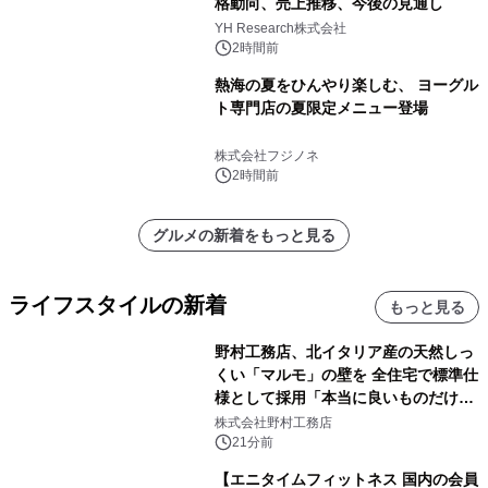
格動向、売上推移、今後の見通し
YH Research株式会社
2時間前
熱海の夏をひんやり楽しむ、 ヨーグル
ト専門店の夏限定メニュー登場
株式会社フジノネ
2時間前
グルメの新着をもっと見る
ライフスタイルの新着
もっと見る
野村工務店、北イタリア産の天然しっ
くい「マルモ」の壁を 全住宅で標準仕
様として採用「本当に良いものだけに
こだわる」
株式会社野村工務店
21分前
【エニタイムフィットネス 国内の会員