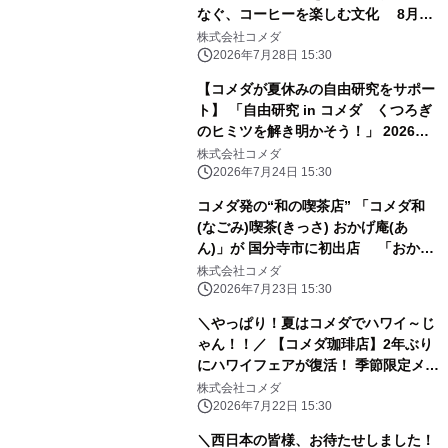
なぐ、コーヒーを楽しむ文化 8月5
日(水)秀英KIDS名古屋校で実施
株式会社コメダ
2026年7月28日 15:30
【コメダが夏休みの自由研究をサポー
ト】 「自由研究 in コメダ くつろぎ
のヒミツを解き明かそう！」 2026年8
月17日(月)コメダ東京事務所にて無料
株式会社コメダ
親子イベント実施
2026年7月24日 15:30
コメダ発の“和の喫茶店” 「コメダ和
(なごみ)喫茶(きっさ) おかげ庵(あ
ん)」が 国分寺市に初出店 「おかげ
庵ミーツ国分寺店」2026年7月31日
株式会社コメダ
(金)オープン！
2026年7月23日 15:30
＼やっぱり！夏はコメダでハワイ～じ
ゃん！！／ 【コメダ珈琲店】2年ぶり
にハワイフェアが復活！ 季節限定メニ
ュー5品とハワイ旅行プレゼントキャ
株式会社コメダ
ンペーンを 2026年7月30日(木)より全
2026年7月22日 15:30
国展開開始！
＼西日本の皆様、お待たせしました！