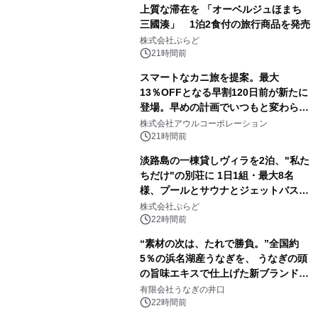
上質な滞在を 「オーベルジュほまち
三國湊」 1泊2食付の旅行商品を発売
株式会社ぷらど
21時間前
スマートなカニ旅を提案。最大
13％OFFとなる早割120日前が新たに
登場。早めの計画でいつもと変わらぬ
大人の冬旅を。ー夕日ヶ浦温泉「佳松
株式会社アウルコーポレーション
苑 別邸ふうか」ー
21時間前
淡路島の一棟貸しヴィラを2泊、"私た
ちだけ"の別荘に 1日1組・最大8名
様、プールとサウナとジェットバス付
きで Villa Mon Temps AWAJIの連泊
株式会社ぷらど
素泊りプラン
22時間前
“素材の次は、たれで勝負。”全国約
5％の浜名湖産うなぎを、 うなぎの頭
の旨味エキスで仕上げた新ブランド
「井口の誉」誕生
有限会社うなぎの井口
22時間前