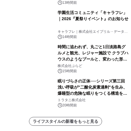
13時間前
学園生活コミュニティ「キャラフレ」
｜2026『夏祭りイベント』のお知らせ
キャラフレ｜株式会社エイプリル・データ・
デザインズ
14時間前
時間に追われず、丸ごと1日淡路島グ
ルメと観光、レジャー施設で クラブハ
ウスのようなプールと、変わった形の
サウナも 「THE BOXY AWAJI」のお
株式会社ぷらど
得な素泊まり連泊プランで
15時間前
眠りづらさの正体──シリーズ第三回
浅い呼吸が"二酸化炭素過剰"を生み、
爆睡型の危険な眠りをつくる構造を解
説
トラタニ株式会社
20時間前
ライフスタイルの新着をもっと見る