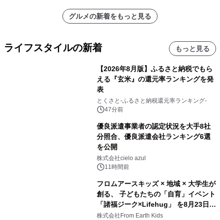
グルメの新着をもっと見る
ライフスタイルの新着
もっと見る
【2026年8月版】ふるさと納税でもら
える『玄米』の還元率ランキングを発
表
とくさと-ふるさと納税還元率ランキング-
47分前
優良派遣事業者の認定状況を大手8社
分照合、優良派遣会社ランキング6選
を公開
株式会社cielo azul
11時間前
フロムアースキッズ × 地域 × 大学生が
創る、 子どもたちの「自育」イベント
「諸福ジーク×Lifehug」 を8月23日
(日)開催
株式会社From Earth Kids