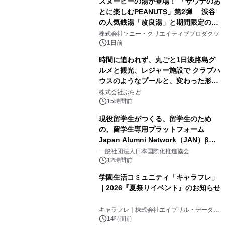
スヌーピーの湯が登場！ 「サウナのあ
とに楽しむPEANUTS」第2弾 渋谷
の人気銭湯「改良湯」と期間限定のコ
1
ラボレーション サウナイキタイコラ
株式会社ソニー・クリエイティブプロダクツ
ボグッズも発売決定！
1日前
時間に追われず、丸ごと1日淡路島グ
ルメと観光、レジャー施設で クラブハ
ウスのようなプールと、変わった形の
2
サウナも 「THE BOXY AWAJI」のお
株式会社ぷらど
得な素泊まり連泊プランで
15時間前
現役留学生がつくる、留学生のため
の、留学生専用プラットフォーム
Japan Alumni Network（JAN）β版
3
をリリース
一般社団法人日本国際化推進協会
12時間前
学園生活コミュニティ「キャラフレ」
｜2026『夏祭りイベント』のお知らせ
4
キャラフレ｜株式会社エイプリル・データ・
デザインズ
14時間前