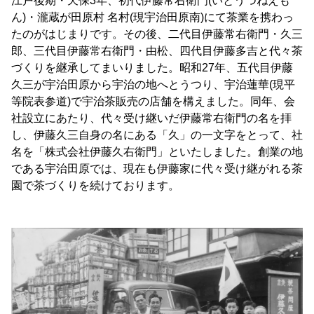
江戸後期・天保3年、初代伊藤常右衛門(いとうつねえも
ん)・瀧蔵が田原村 名村(現宇治田原南)にて茶業を携わっ
たのがはじまりです。その後、二代目伊藤常右衛門・久三
郎、三代目伊藤常右衛門・由松、四代目伊藤多吉と代々茶
づくりを継承してまいりました。昭和27年、五代目伊藤
久三が宇治田原から宇治の地へとうつり、宇治蓮華(現平
等院表参道)で宇治茶販売の店舗を構えました。同年、会
社設立にあたり、代々受け継いだ伊藤常右衛門の名を拝
し、伊藤久三自身の名にある「久」の一文字をとって、社
名を「株式会社伊藤久右衛門」といたしました。創業の地
である宇治田原では、現在も伊藤家に代々受け継がれる茶
園で茶づくりを続けております。