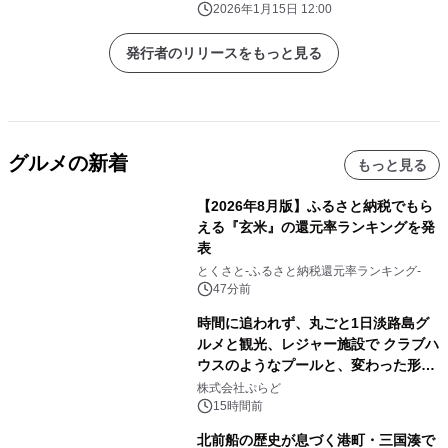
2026年1月15日 12:00
発行者のリリースをもっと見る
グルメの新着
もっと見る
【2026年8月版】ふるさと納税でもら
える『玄米』の還元率ランキングを発
表
とくさと-ふるさと納税還元率ランキング-
47分前
時間に追われず、丸ごと1日淡路島グ
ルメと観光、レジャー施設で クラブハ
ウスのようなプールと、変わった形の
サウナも 「THE BOXY AWAJI」のお
株式会社ぷらど
得な素泊まり連泊プランで
15時間前
北前船の歴史が息づく港町・三国湊で