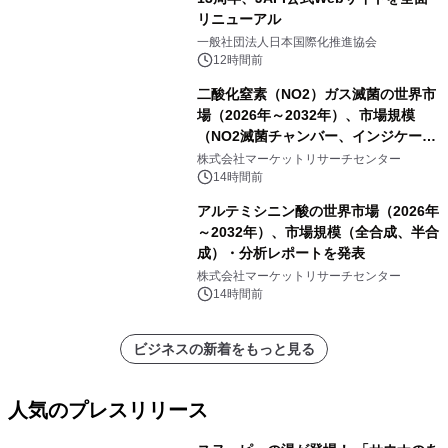
リニューアル
一般社団法人日本国際化推進協会
12時間前
二酸化窒素（NO2）ガス滅菌の世界市
場（2026年～2032年）、市場規模
（NO2滅菌チャンバー、インジケータ
ーおよびモニタリングシステム、その
株式会社マーケットリサーチセンター
他）・分析レポートを発表
14時間前
アルテミシニン酸の世界市場（2026年
～2032年）、市場規模（全合成、半合
成）・分析レポートを発表
株式会社マーケットリサーチセンター
14時間前
ビジネスの新着をもっと見る
人気のプレスリリース