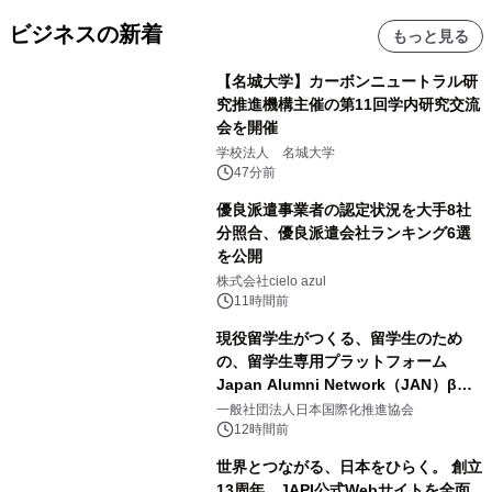
ビジネスの新着
もっと見る
【名城大学】カーボンニュートラル研
究推進機構主催の第11回学内研究交流
会を開催
学校法人 名城大学
47分前
優良派遣事業者の認定状況を大手8社
分照合、優良派遣会社ランキング6選
を公開
株式会社cielo azul
11時間前
現役留学生がつくる、留学生のため
の、留学生専用プラットフォーム
Japan Alumni Network（JAN）β版
をリリース
一般社団法人日本国際化推進協会
12時間前
世界とつながる、日本をひらく。 創立
13周年、JAPI公式Webサイトを全面