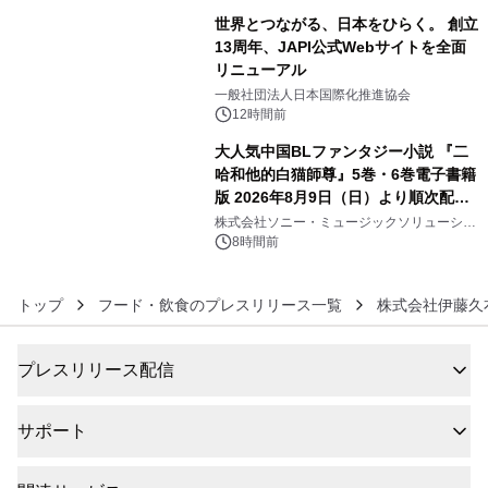
世界とつながる、日本をひらく。 創立
13周年、JAPI公式Webサイトを全面
リニューアル
5
一般社団法人日本国際化推進協会
12時間前
大人気中国BLファンタジー小説 『二
哈和他的白猫師尊』5巻・6巻電子書籍
版 2026年8月9日（日）より順次配信
6
開始
株式会社ソニー・ミュージックソリューショ
ンズ
8時間前
トップ
フード・飲食のプレスリリース一覧
株式会社伊藤久
プレスリリース配信
サポート