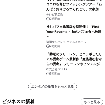
ココロを育むフィッシングツアー「わ
んぱく釣りごろつられごろ」の参加小
学生を募集
テレビ新広島
2時間前
推しパフェ総選挙を初開催！「Find
Your Favorite ～秋のパフェ食べ放題
～」
福岡サンパレス ホテル＆ホール
2時間前
「葬送のフリーレン」とコラボしたリ
アル脱出ゲーム最新作『魔族潜む村か
らの脱出』 フリーレンやヒンメルが武
器を手に魔族を見据える描き下ろしメ
株式会社SCRAP
インビジュアル公開
3時間前
エンタメの新着をもっと見る
ビジネスの新着
もっと見る