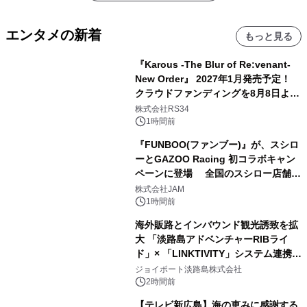
エンタメの新着
もっと見る
『Karous -The Blur of Re:venant-
New Order』 2027年1月発売予定！
クラウドファンディングを8月8日より
開始
株式会社RS34
1時間前
『FUNBOO(ファンブー)』が、スシロ
ーとGAZOO Racing 初コラボキャン
ペーンに登場 全国のスシロー店舗で
GR 4車種の FUNBOO(ミニカー)付き
株式会社JAM
メニューが展開されます
1時間前
海外販路とインバウンド観光誘致を拡
大 「淡路島アドベンチャーRIBライ
ド」× 「LINKTIVITY」システム連携を
開始！
ジョイポート淡路島株式会社
2時間前
【テレビ新広島】海の恵みに感謝する