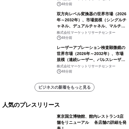
ートを発表
48分前
双方向レベル変換器の世界市場（2026
年～2032年）、市場規模（シングルチ
ャネル、デュアルチャネル、マルチチ
ャネル）・分析レポートを発表
株式会社マーケットリサーチセンター
48分前
レーザーアブレーション検査顕微鏡の
世界市場（2026年～2032年）、市場
規模（連続レーザー、パルスレーザ
ー）・分析レポートを発表
株式会社マーケットリサーチセンター
48分前
ビジネスの新着をもっと見る
人気のプレスリリース
東京国立博物館、館内レストラン3店
舗をリニューアル 各店舗の詳細を発
表！