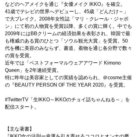
などのヘアメイクを通じ『女優メイク IKKO』を確立。
41歳でテレビの世界へデビューし、45歳「どんだけ～」
で大ブレイク。2008年女性誌「マリ・クレール・ジャポ
ン」にて初の人物賞を受賞以降、多くの賞に輝く。中でも
2009年にはBBクリームの経済効果を表彰され、韓国で最
も権威のある賞のひとつ「ソウル観光大賞」を受賞。50
代を機に美容のみならず、書道、着物を通じ各分野で数々
の賞を受賞。
近年では「ベストフォーマルウェアアワード Kimono
Queen」を2年連続受賞。
特に昨年は美容家としての実績を認められ、＠cosme主催
の『BEAUTY PERSON OF THE YEAR 2020』を受賞。
#TwitterTV「生IKKO～IKKOのチョイ話ちゃんねる～」を
配信スタート。
【主な著書】
『IKKO女の法則ー幸運を引き寄せるココロとオンナの磨