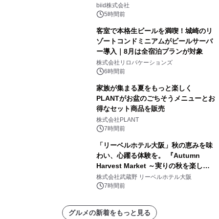
日(土)振替開催＆受付スタート！
biid株式会社
5時間前
客室で本格生ビールを満喫！城崎のリ
ゾートコンドミニアムがビールサーバ
ー導入｜8月は全宿泊プランが対象
株式会社リロバケーションズ
6時間前
家族が集まる夏をもっと楽しく
PLANTがお盆のごちそうメニューとお
得なセット商品を販売
株式会社PLANT
7時間前
「リーベルホテル大阪」秋の恵みを味
わい、心躍る体験を。 『Autumn
Harvest Market ～実りの秋を楽しむ
ディナー&スイーツビュッフェ～』を9
株式会社武蔵野 リーベルホテル大阪
月18日より開催！
7時間前
グルメの新着をもっと見る