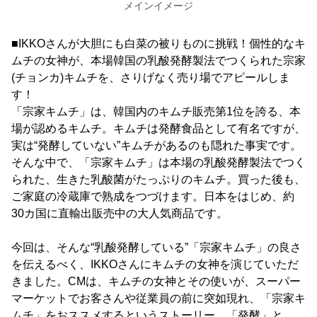
メインイメージ
■IKKOさんが大胆にも白菜の被りものに挑戦！個性的なキ
ムチの女神が、本場韓国の乳酸発酵製法でつくられた宗家
(チョンカ)キムチを、さりげなく売り場でアピールしま
す！
「宗家キムチ」は、韓国内のキムチ販売第1位を誇る、本
場が認めるキムチ。キムチは発酵食品として有名ですが、
実は“発酵していない”キムチがあるのも隠れた事実です。
そんな中で、「宗家キムチ」は本場の乳酸発酵製法でつく
られた、生きた乳酸菌がたっぷりのキムチ。買った後も、
ご家庭の冷蔵庫で熟成をつづけます。日本をはじめ、約
30カ国に直輸出販売中の大人気商品です。
今回は、そんな“乳酸発酵している”「宗家キムチ」の良さ
を伝えるべく、IKKOさんにキムチの女神を演じていただ
きました。CMは、キムチの女神とその使いが、スーパー
マーケットでお客さんや従業員の前に突如現れ、「宗家キ
ムチ」をおススメするというストーリー。「発酵」と