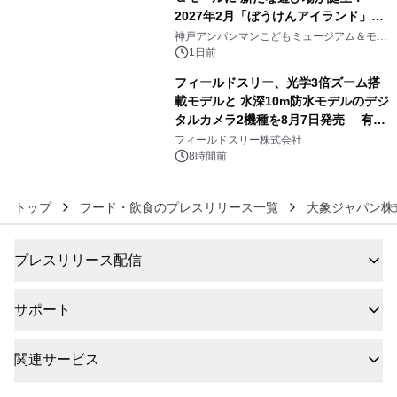
2027年2月「ぼうけんアイランド」が
5
オープン
神戸アンパンマンこどもミュージアム＆モー
ル
1日前
フィールドスリー、光学3倍ズーム搭
載モデルと 水深10m防水モデルのデジ
タルカメラ2機種を8月7日発売 有効
6
約1300万画素、用途別に選べるコンデ
フィールドスリー株式会社
ジ新登場
8時間前
トップ
フード・飲食のプレスリリース一覧
大象ジャパン株
プレスリリース配信
サポート
関連サービス