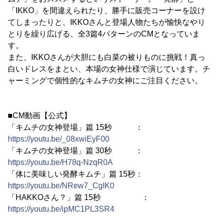
「IKKO」を間違えられたり、勝手に販売コーナーを設け
てしまったりと、IKKOさんと登場人物たちが愉快なやり
とりを繰り広げる、全3篇4パターンのCMとなっていま
す。
また、IKKOさんが大胆にも白菜の被りものに挑戦！真っ
白いドレスをまとい、本場の女神仕様で演じています。チ
ャーミングで個性的なキムチの女神にご注目ください。
■CM動画【公式】
「キムチの女神登場」篇 15秒 ：
https://youtu.be/_08xwiEyF00
「キムチの女神登場」篇 30秒 ：
https://youtu.be/H78q-NzqR0A
「体に美味しい発酵キムチ」篇 15秒：
https://youtu.be/NRew7_CgIK0
「HAKKOさん？」篇 15秒 ：
https://youtu.be/ipMC1PL3SR4