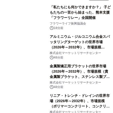
「私たちにも何かできますか？」 子ど
もたちの一言から始まった、熊本支援
「フラワーリレー」全国開催
フラワーライフ振興協議会
18分前
アルミニウム・ジルコニウム合金スパ
ッタリングターゲットの世界市場
（2026年～2032年）、市場規模
（0.995、0.999、その他）・分析レポ
株式会社マーケットリサーチセンター
ートを発表
48分前
金属製矯正用ブラケットの世界市場
（2026年～2032年）、市場規模（貴
金属製ブラケット、ステンレス製ブラ
ケット、純チタン製ブラケット）・分
株式会社マーケットリサーチセンター
析レポートを発表
48分前
リニア・トレンチ・ドレインの世界市
場（2026年～2032年）、市場規模
（ポリマーコンクリート、コンクリー
ト、プラスチック、金属）・分析レポ
株式会社マーケットリサーチセンター