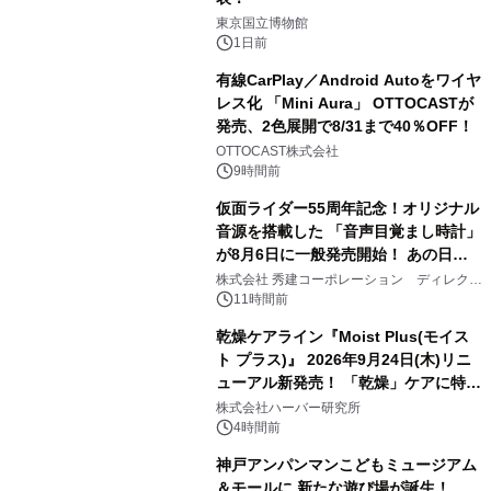
1
東京国立博物館
1日前
有線CarPlay／Android Autoをワイヤ
レス化 「Mini Aura」 OTTOCASTが
発売、2色展開で8/31まで40％OFF！
2
OTTOCAST株式会社
9時間前
仮面ライダー55周年記念！オリジナル
音源を搭載した 「音声目覚まし時計」
が8月6日に一般発売開始！ あの日の
3
大興奮が今甦る
株式会社 秀建コーポレーション ディレクト
アートギャラリー
11時間前
乾燥ケアライン『Moist Plus(モイス
ト プラス)』 2026年9月24日(木)リニ
ューアル新発売！ 「乾燥」ケアに特化
4
し、ライン使いで潤いに満ちた肌へ
株式会社ハーバー研究所
4時間前
神戸アンパンマンこどもミュージアム
＆モールに 新たな遊び場が誕生！