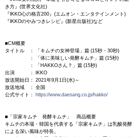
き方』(世界文化社)
『IKKO心の格言200』(エムオン・エンタテインメント)
『IKKOのやみつきレシピ』(新星出版社)など
■CM概要
タイトル ： 「キムチの女神登場」篇 (15秒・30秒)
： 「体に美味しい発酵キムチ」篇 (15秒)
： 「HAKKOさん？」篇 (15秒)
出演 ： IKKO
放送開始日： 2021年9月1日(水)～
放送地域 ： 全国
公式サイト：
https://www.daesang.co.jp/hakko/
■「宗家キムチ 発酵キムチ」 商品概要
キムチの本場・韓国を代表する「宗家キムチ」は乳酸発酵
による深い風味が特長。