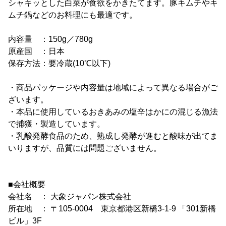
シャキッとした白菜が食欲をかきたてます。豚キムチやキ
ムチ鍋などのお料理にも最適です。
内容量 ：150g／780g
原産国 ：日本
保存方法：要冷蔵(10℃以下)
・商品パッケージや内容量は地域によって異なる場合がご
ざいます。
・本品に使用しているおきあみの塩辛はかにの混じる漁法
で捕獲・製造しています。
・乳酸発酵食品のため、熟成し発酵が進むと酸味が出てま
いりますが、品質には問題ございません。
■会社概要
会社名 ： 大象ジャパン株式会社
所在地 ： 〒105-0004 東京都港区新橋3-1-9 「301新橋
ビル」3F