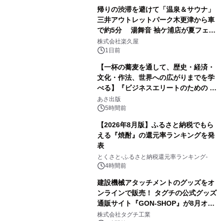
帰りの渋滞を避けて「温泉＆サウナ」
三井アウトレットパーク木更津から車
で約5分 湯舞音 袖ケ浦店が夏フェア
1
メニューを提供
株式会社楽久屋
1日前
【一杯の蕎麦を通して、歴史・経済・
文化・作法、世界への広がりまでを学
べる】『ビジネスエリートのための 教
2
養としての蕎麦』2026年8月25日
あさ出版
（火）発売
5時間前
【2026年8月版】ふるさと納税でもら
える『焼酎』の還元率ランキングを発
表
3
とくさと-ふるさと納税還元率ランキング-
4時間前
建設機械アタッチメントのグッズをオ
ンラインで販売！ タグチの公式グッズ
通販サイト『GON-SHOP』が8月オー
4
プン
株式会社タグチ工業