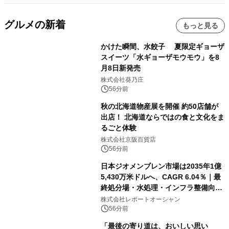
グルメの新着
もっと見る
かけた瞬間、水餃子 夏限定ギョーザ
スイーツ「水ギョーザモウモウ」を8
月8日新発売
株式会社葵乃庄
56分前
秋の北海道物産展を開催 約50店舗が
出店！ 北海道ならではの食と文化をま
るごと体験
株式会社京阪百貨店
56分前
日本ジオメンブレン市場は2035年1億
5,430万米ドルへ、CAGR 6.04％｜最
終処分場・水処理・インフラ整備向け
需要拡大
株式会社レポートオーシャン
56分前
「最後の寄り道は、おいしい思い