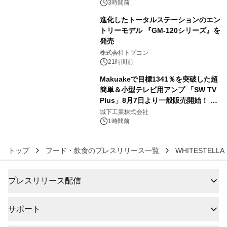
3時間前
進化したトータルステーションのエン
トリーモデル 『GM-120シリーズ』を
発売
5
株式会社トプコン
21時間前
Makuakeで目標1341％を突破した超
簡単＆小型テレビ用アンプ 「SW TV
Plus」8月7日より一般販売開始！ ケ
6
ーブル1本つなぐだけ、テレビの音が
城下工業株式会社
ぐっと豊かに
1時間前
トップ
フード・飲食のプレスリリース一覧
WHITESTELLA
プレスリリース配信
サポート