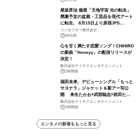
第1話期間限定公開！CS衛星劇場
尾坂昇治 個展「天地宇宙 光の転生」
廃棄予定の盆栽・工芸品を現代アート
に転生、 8月15日より原宿JPS
Galleryにて約30点を展示
コンセプター株式会社
36分前
心を甘く満たす恋愛ソング！CHIHIRO
の新曲「Honeyy」の配信リリースが
決定！
株式会社テイチクエンタテインメント
1時間前
福田未来、デビューシングル「もっと
サヨナラ」ジャケット＆新アー写公
開 来生たかお×武部聡志×前田たか
ひろの豪華タッグ
株式会社テイチクエンタテインメント
1時間前
エンタメの新着をもっと見る