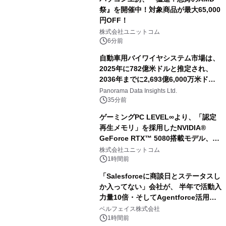
祭』を開催中！対象商品が最大65,000
円OFF！
株式会社ユニットコム
6分前
自動車用バイワイヤシステム市場は、
2025年に782億米ドルと推定され、
2036年までに2,693億6,000万米ドル
に達すると予測されており、予測期間
Panorama Data Insights Ltd.
（2026年～2036年）
35分前
ゲーミングPC LEVEL∞より、「認定
再生メモリ」を採用したNVIDIA®
GeForce RTX™ 5080搭載モデル、
NVIDIA® GeForce RTX™ 5070 Ti搭
株式会社ユニットコム
載モデルを販売開始
1時間前
「Salesforceに商談日とステータスし
か入ってない」会社が、 半年で活動入
力量10倍・そしてAgentforce活用へ
── 敷島住宅×bellSalesAI事例公開
ベルフェイス株式会社
1時間前