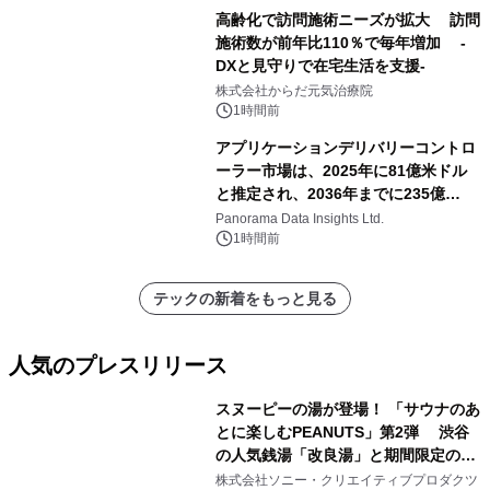
高齢化で訪問施術ニーズが拡大 訪問
施術数が前年比110％で毎年増加 -
DXと見守りで在宅生活を支援-
株式会社からだ元気治療院
1時間前
アプリケーションデリバリーコントロ
ーラー市場は、2025年に81億米ドル
と推定され、2036年までに235億
8,000万米ドルに達すると予測されて
Panorama Data Insights Ltd.
おり、予測期間（2026年～2036年）
1時間前
テックの新着をもっと見る
人気のプレスリリース
スヌーピーの湯が登場！ 「サウナのあ
とに楽しむPEANUTS」第2弾 渋谷
の人気銭湯「改良湯」と期間限定のコ
1
ラボレーション サウナイキタイコラ
株式会社ソニー・クリエイティブプロダクツ