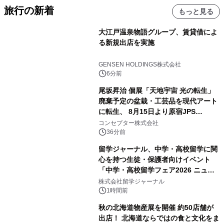
旅行の新着
もっと見る
大江戸温泉物語グループ、賃貸借によ
る新規出店を実施
GENSEN HOLDINGS株式会社
6分前
尾坂昇治 個展「天地宇宙 光の転生」
廃棄予定の盆栽・工芸品を現代アート
に転生、 8月15日より原宿JPS
Galleryにて約30点を展示
コンセプター株式会社
36分前
留学ジャーナル、中学・高校留学に関
心を持つ生徒・保護者向けイベント
「中学・高校留学フェア2026 ニュー
ジーランド＆オーストラリア」を
株式会社留学ジャーナル
9/12(土)に開催
1時間前
秋の北海道物産展を開催 約50店舗が
出店！ 北海道ならではの食と文化をま