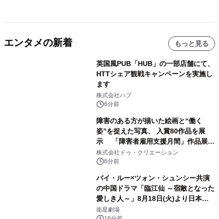
エンタメの新着
もっと見る
英国風PUB「HUB」の一部店舗にて、
HTTシェア観戦キャンペーンを実施し
ます
株式会社ハブ
6分前
障害のある方が描いた絵画と“働く
姿”を捉えた写真、 入賞80作品を展
示 「障害者雇用支援月間」作品展示
会を 東京・愛知で開催
株式会社ドゥ・クリエーション
6分前
バイ・ルー×ツォン・シュンシー共演
の中国ドラマ「臨江仙 ～宿敵となった
愛しき人～」8月18日(火)より日本初
放送！YouTubeにて8月11日(火)より
衛星劇場
16分前