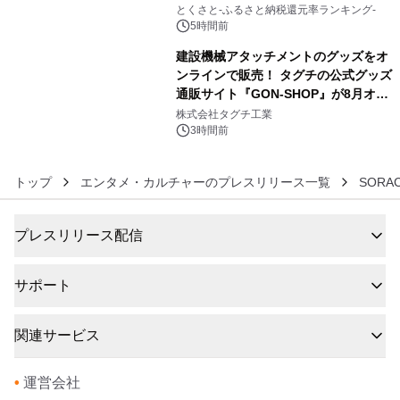
5
とくさと-ふるさと納税還元率ランキング-
5時間前
建設機械アタッチメントのグッズをオ
ンラインで販売！ タグチの公式グッズ
通販サイト『GON-SHOP』が8月オー
6
プン
株式会社タグチ工業
3時間前
トップ
エンタメ・カルチャーのプレスリリース一覧
SORA
プレスリリース配信
サポート
関連サービス
•
運営会社