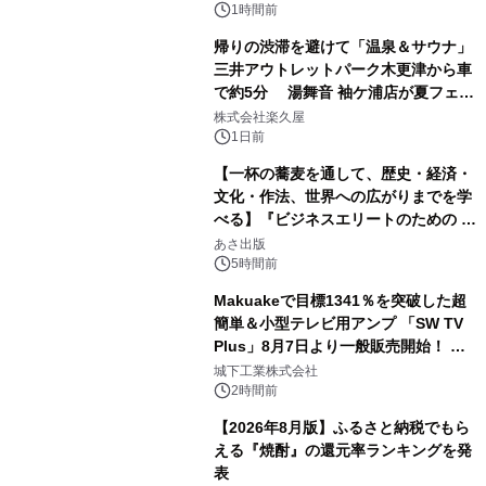
ボグッズも発売決定！
1時間前
帰りの渋滞を避けて「温泉＆サウナ」
三井アウトレットパーク木更津から車
で約5分 湯舞音 袖ケ浦店が夏フェア
2
メニューを提供
株式会社楽久屋
1日前
【一杯の蕎麦を通して、歴史・経済・
文化・作法、世界への広がりまでを学
べる】『ビジネスエリートのための 教
3
養としての蕎麦』2026年8月25日
あさ出版
（火）発売
5時間前
Makuakeで目標1341％を突破した超
簡単＆小型テレビ用アンプ 「SW TV
Plus」8月7日より一般販売開始！ ケ
4
ーブル1本つなぐだけ、テレビの音が
城下工業株式会社
ぐっと豊かに
2時間前
【2026年8月版】ふるさと納税でもら
える『焼酎』の還元率ランキングを発
表