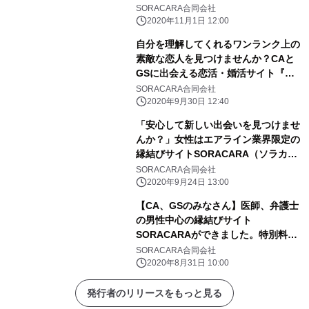
SORACARA合同会社
2020年11月1日 12:00
自分を理解してくれるワンランク上の
素敵な恋人を見つけませんか？CAと
GSに出会える恋活・婚活サイト『ソ
ラカラ』日本キャビンアテンダント協
SORACARA合同会社
会推薦
2020年9月30日 12:40
「安心して新しい出会いを見つけませ
んか？」女性はエアライン業界限定の
縁結びサイトSORACARA（ソラカ
ラ）
SORACARA合同会社
2020年9月24日 13:00
【CA、GSのみなさん】医師、弁護士
の男性中心の縁結びサイト
SORACARAができました。特別料金
で是非お試しください。
SORACARA合同会社
2020年8月31日 10:00
発行者のリリースをもっと見る