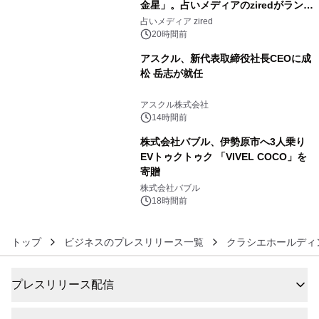
金星」。占いメディアのziredがランキ
4
ングを発表
占いメディア zired
20時間前
アスクル、新代表取締役社長CEOに成
松 岳志が就任
5
アスクル株式会社
14時間前
株式会社バブル、伊勢原市へ3人乗り
EVトゥクトゥク 「VIVEL COCO」を
寄贈
6
株式会社バブル
18時間前
トップ
ビジネスのプレスリリース一覧
クラシエホールディ
プレスリリース配信