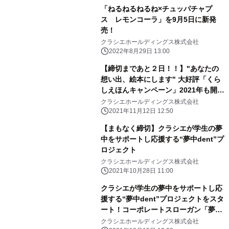
「ねるねるねるね×チュッパチャプ
ス レモンコーラ」を9月5日に新発
売！
クラシエホールディングス株式会社
2022年8月29日 13:00
【締切まであと２日！！】"あなたの
想い出、絵本にします" 大好評「くら
しえほんキャンペーン」2021年も開
催！
クラシエホールディングス株式会社
2021年11月12日 12:50
【まもなく締切】クラシエが学生の夢
中をサポートし応援する“夢中dent”プ
ロジェクト
クラシエホールディングス株式会社
2021年10月28日 11:00
クラシエが学生の夢中をサポートし応
援する“夢中dent”プロジェクトをスタ
ート！コーポレートスローガン「夢中
になれる明日」を体現する活動を応
クラシエホールディングス株式会社