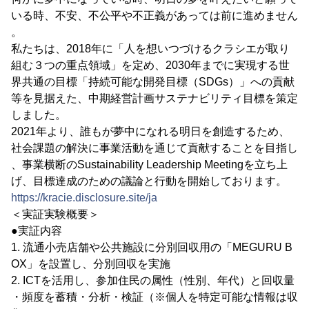
いる時、不安、不公平や不正義があっては前に進めません
。
私たちは、2018年に「人を想いつづけるクラシエが取り
組む３つの重点領域」を定め、2030年までに実現する世
界共通の目標「持続可能な開発目標（SDGs）」への貢献
等を見据えた、中期経営計画サステナビリティ目標を策定
しました。
2021年より、誰もが夢中になれる明日を創造するため、
社会課題の解決に事業活動を通じて貢献することを目指し
、事業横断のSustainability Leadership Meetingを立ち上
げ、目標達成のための議論と行動を開始しております。
https://kracie.disclosure.site/ja
＜実証実験概要＞
●実証内容
1. 流通小売店舗や公共施設に分別回収用の「MEGURU B
OX」を設置し、分別回収を実施
2. ICTを活用し、参加住民の属性（性別、年代）と回収量
・頻度を蓄積・分析・検証（※個人を特定可能な情報は収