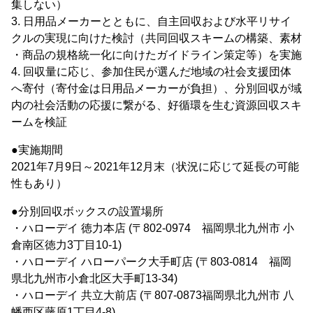
集しない）
3. 日用品メーカーとともに、自主回収および水平リサイ
クルの実現に向けた検討（共同回収スキームの構築、素材
・商品の規格統一化に向けたガイドライン策定等）を実施
4. 回収量に応じ、参加住民が選んだ地域の社会支援団体
へ寄付（寄付金は日用品メーカーが負担）、分別回収が域
内の社会活動の応援に繋がる、好循環を生む資源回収スキ
ームを検証
●実施期間
2021年7月9日～2021年12月末（状況に応じて延長の可能
性もあり）
●分別回収ボックスの設置場所
・ハローデイ 徳力本店 (〒802-0974 福岡県北九州市 小
倉南区徳力3丁目10-1)
・ハローデイ ハローパーク大手町店 (〒803-0814 福岡
県北九州市小倉北区大手町13-34)
・ハローデイ 共立大前店 (〒807-0873福岡県北九州市 八
幡西区藤原1丁目4-8)