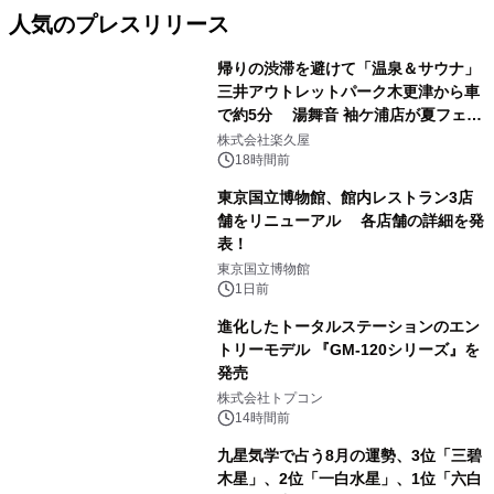
人気のプレスリリース
帰りの渋滞を避けて「温泉＆サウナ」
三井アウトレットパーク木更津から車
で約5分 湯舞音 袖ケ浦店が夏フェア
1
メニューを提供
株式会社楽久屋
18時間前
東京国立博物館、館内レストラン3店
舗をリニューアル 各店舗の詳細を発
表！
2
東京国立博物館
1日前
進化したトータルステーションのエン
トリーモデル 『GM-120シリーズ』を
発売
3
株式会社トプコン
14時間前
九星気学で占う8月の運勢、3位「三碧
木星」、2位「一白水星」、1位「六白