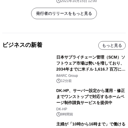
援！！
2021年10月15日 12:00
発行者のリリースをもっと見る
ビジネスの新着
もっと見る
日本サプライチェーン管理（SCM）ソ
フトウェア市場は勢いを増しており、
2034年までに米ドル 1,616.7 百万に達
し、CAGR 3.42%で成長すると予測
IMARC Group
12分前
DK-HP、サーバー設定から運用・修正
までワンストップで対応するホームペ
ージ制作請負サービスを提供中
DK-HP
8時間前
主婦が「10時から16時まで」で働ける