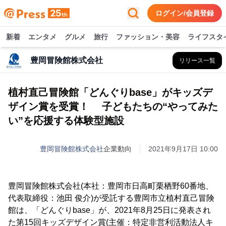
ログイン/会員登録
新着
エンタメ
グルメ
旅行
ファッション・美容
ライフスタ
豊岡冒険館株式会社
リリース一覧
植村直己冒険館「どんぐりbase」がキッズデ
ザイン賞を受賞！ 子どもたちの“やってみた
い”を応援する体験型施設
豊岡冒険館株式会社
企業動向
2021年9月17日 10:00
豊岡冒険館株式会社(本社：豊岡市日高町栗栖野60番地、
代表取締役：池田 俊介)が受託する豊岡市立植村直己冒険
館は、「どんぐりbase」が、2021年8月25日に発表され
た第15回キッズデザイン賞(主催：特定非営利活動法人キ