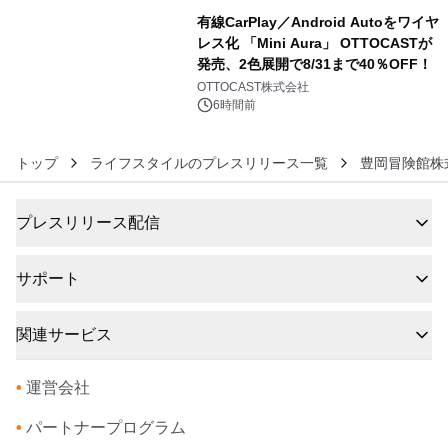
有線CarPlay／Android Autoをワイヤ
レス化 「Mini Aura」 OTTOCASTが
発売、2色展開で8/31まで40％OFF！
6
OTTOCAST株式会社
6時間前
トップ
ライフスタイルのプレスリリース一覧
豊岡冒険館株
プレスリリース配信
サポート
関連サービス
•
運営会社
•
パートナープログラム