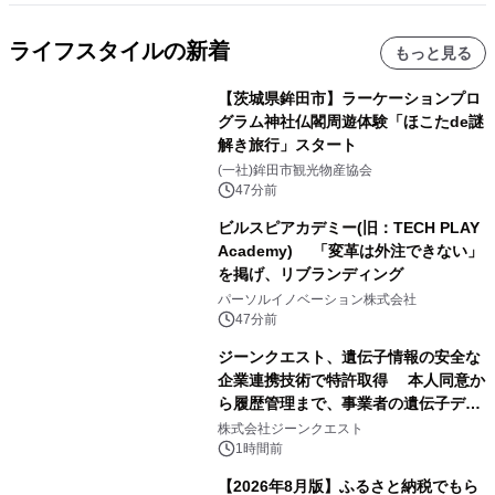
ライフスタイルの新着
もっと見る
【茨城県鉾田市】ラーケーションプロ
グラム神社仏閣周遊体験「ほこたde謎
解き旅行」スタート
(一社)鉾田市観光物産協会
47分前
ビルスピアカデミー(旧：TECH PLAY
Academy) 「変革は外注できない」
を掲げ、リブランディング
パーソルイノベーション株式会社
47分前
ジーンクエスト、遺伝子情報の安全な
企業連携技術で特許取得 本人同意か
ら履歴管理まで、事業者の遺伝子デー
タ活用を支援
株式会社ジーンクエスト
1時間前
【2026年8月版】ふるさと納税でもら