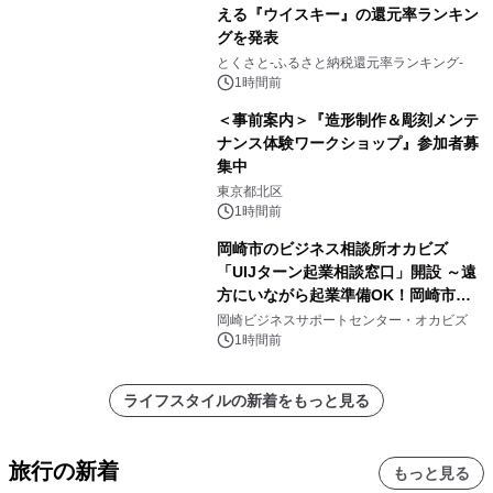
える『ウイスキー』の還元率ランキン
グを発表
とくさと-ふるさと納税還元率ランキング-
1時間前
＜事前案内＞『造形制作＆彫刻メンテ
ナンス体験ワークショップ』参加者募
集中
東京都北区
1時間前
岡崎市のビジネス相談所オカビズ
「UIJターン起業相談窓口」開設 ～遠
方にいながら起業準備OK！岡崎市を
挑戦者があつまるまちに～
岡崎ビジネスサポートセンター・オカビズ
1時間前
ライフスタイルの新着をもっと見る
旅行の新着
もっと見る