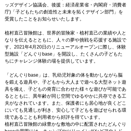
ッズデザイン協議会、後援：経済産業省・内閣府・消費者
庁)「子どもたちの創造性と未来を拓くデザイン部門」を
受賞したことをお知らせいたします。
植村直己冒険館は、世界的冒険家・植村直己の業績や人と
なりを伝えるとともに、人々の夢や挑戦を応援する施設で
す。2021年4月20日のリニューアルオープンに際し、体験
型施設「どんぐりbase」を開設し、たくさんの子どもた
ちにチャレンジ体験の場を提供しています。
「どんぐりbase」は、乳幼児対象の体を動かしながら脳
を鍛える遊具や、子どもから大人まで遊べる大型ネット遊
具を備え、子どもの発育に合わせた様々な遊びが可能であ
るとともに、異年齢が同じ空間でゆるやかに共存できる工
夫がなされています。また、保護者にも居心地が良くどこ
にいても見通しが利き、安心して子どもを遊ばせられる環
境であることも利用者から好評を得ています。
植村直己冒険館の緑豊かな敷地の中に配置されたどんぐり