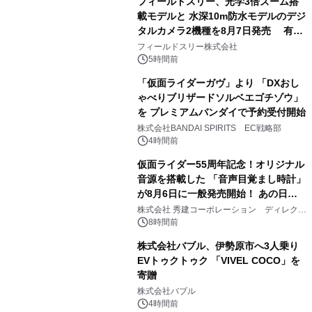
フィールドスリー、光学3倍ズーム搭
載モデルと 水深10m防水モデルのデジ
タルカメラ2機種を8月7日発売 有効
2
約1300万画素、用途別に選べるコンデ
フィールドスリー株式会社
ジ新登場
5時間前
「仮面ライダーガヴ」より 「DXおし
ゃべりブリザードソルベエゴチゾウ」
を プレミアムバンダイで予約受付開始
3
株式会社BANDAI SPIRITS EC戦略部
4時間前
仮面ライダー55周年記念！オリジナル
音源を搭載した 「音声目覚まし時計」
が8月6日に一般発売開始！ あの日の
4
大興奮が今甦る
株式会社 秀建コーポレーション ディレクト
アートギャラリー
8時間前
株式会社バブル、伊勢原市へ3人乗り
EVトゥクトゥク 「VIVEL COCO」を
寄贈
5
株式会社バブル
4時間前