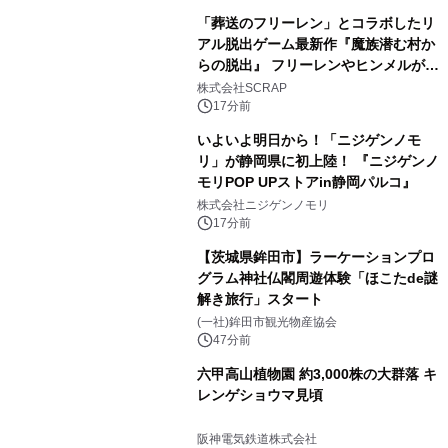
「葬送のフリーレン」とコラボしたリ
アル脱出ゲーム最新作『魔族潜む村か
らの脱出』 フリーレンやヒンメルが武
器を手に魔族を見据える描き下ろしメ
株式会社SCRAP
インビジュアル公開
17分前
いよいよ明日から！「ニジゲンノモ
リ」が静岡県に初上陸！ 『ニジゲンノ
モリPOP UPストアin静岡パルコ』
株式会社ニジゲンノモリ
17分前
【茨城県鉾田市】ラーケーションプロ
グラム神社仏閣周遊体験「ほこたde謎
解き旅行」スタート
(一社)鉾田市観光物産協会
47分前
六甲高山植物園 約3,000株の大群落 キ
レンゲショウマ見頃
阪神電気鉄道株式会社