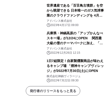
世界遺産である「百舌鳥古墳群」を空
から眺望できる 日本唯一のガス気球事
業のクラウドファンディングを 4月17
日から開始
アドバンス株式会社
2023年4月17日 09:00
兵庫県・神鍋高原の「アップかんなべ
スキー場」が12/24にOPEN 関西最
大級の雪のテーマパークに加え、「ゲ
レンデサウナ」体験も提供
アドバンス株式会社
2022年12月26日 12:15
1日7組限定！自家製燻製商品が味わえ
るキャンプ場 「煙神キャンプヴィレッ
ジ」が2022年7月30日(土)にOPEN
株式会社神鍋ヴィラージュ
2022年7月22日 09:30
発行者のリリースをもっと見る