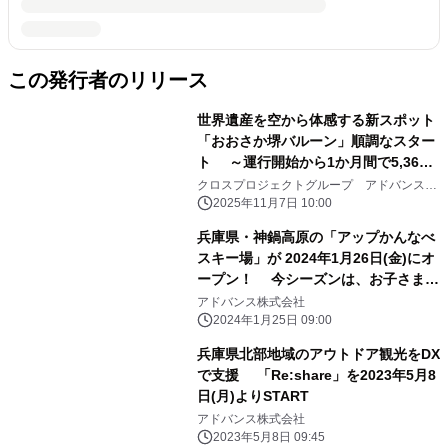
この発行者のリリース
世界遺産を空から体感する新スポット
「おおさか堺バルーン」順調なスター
ト ～運行開始から1か月間で5,365
名が搭乗～
クロスプロジェクトグループ アドバンス株
式会社
2025年11月7日 10:00
兵庫県・神鍋高原の「アップかんなべ
スキー場」が 2024年1月26日(金)にオ
ープン！ 今シーズンは、お子さま2
回目半額キャンペーンを実施
アドバンス株式会社
2024年1月25日 09:00
兵庫県北部地域のアウトドア観光をDX
で支援 「Re:share」を2023年5月8
日(月)よりSTART
アドバンス株式会社
2023年5月8日 09:45