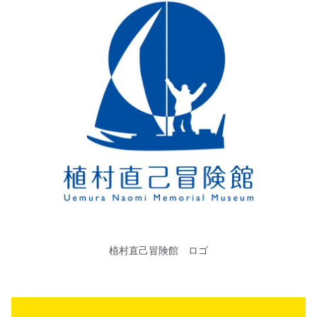
植村直己冒険館 ロゴ