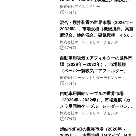
比較―自社に合う生成AIの選び方がわ
株式会社アイスマイリー
かる実践ガイド
17分前
混合・撹拌装置の世界市場（2026年～
2032年）、市場規模（機械撹拌、高剪
断混合、静的混合、磁気撹拌、その
他）・分析レポートを発表
株式会社マーケットリサーチセンター
17分前
自動車用吸気エアフィルターの世界市
場（2026年～2032年）、市場規模
（ペーパー製吸気エアフィルター、ガ
ーゼ製吸気エアフィルター、フォーム
株式会社マーケットリサーチセンター
製吸気エアフィルター）・分析レポー
17分前
トを発表
自動車用同軸ケーブルの世界市場
（2026年～2032年）、市場規模（カ
メラ用同軸ケーブル、レーダーセンサ
ー用同軸ケーブル、ディスプレイ用同
株式会社マーケットリサーチセンター
軸ケーブル、アンテナ用同軸ケーブ
17分前
ル）・分析レポートを発表
焼結NdFeBの世界市場（2026年～
2032年）、市場規模（Mタイプ、Hタ