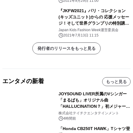
2021年9月29日 11:00
『JKFW2021』パリ・コレクション
(キッズユニット)からの 応援メッセー
ジ！そして世界グランプリの特別講師
を発表！！
Japan Kids Fashion Week運営委員会
2021年7月13日 11:15
発行者のリリースをもっと見る
エンタメの新着
もっと見る
JOYSOUND LIVER所属のVシンガー
「まるぱも」オリジナル曲
「HALLUCINATION？」初メジャー配
信リリース決定！
株式会社テイチクエンタテインメント
4時間前
「Honda CB250T HAWK」Tシャツ登