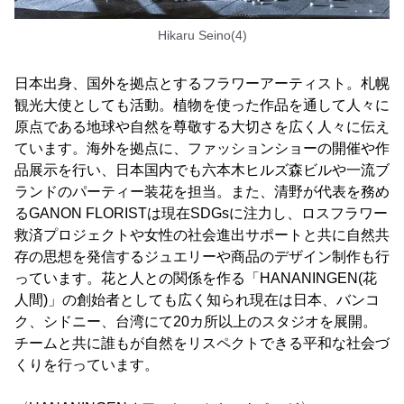
Hikaru Seino(4)
日本出身、国外を拠点とするフラワーアーティスト。札幌
観光大使としても活動。植物を使った作品を通して人々に
原点である地球や自然を尊敬する大切さを広く人々に伝え
ています。海外を拠点に、ファッションショーの開催や作
品展示を行い、日本国内でも六本木ヒルズ森ビルや一流ブ
ランドのパーティー装花を担当。また、清野が代表を務め
るGANON FLORISTは現在SDGsに注力し、ロスフラワー
救済プロジェクトや女性の社会進出サポートと共に自然共
存の思想を発信するジュエリーや商品のデザイン制作も行
っています。花と人との関係を作る「HANANINGEN(花
人間)」の創始者としても広く知られ現在は日本、バンコ
ク、シドニー、台湾にて20カ所以上のスタジオを展開。
チームと共に誰もが自然をリスペクトできる平和な社会づ
くりを行っています。