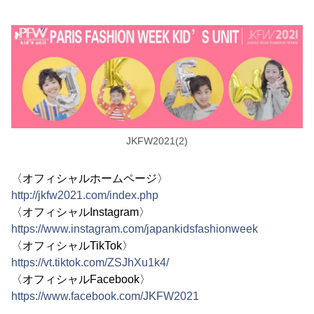
JKFW2021(2)
〈オフィシャルホームページ〉
http://jkfw2021.com/index.php
〈オフィシャルInstagram〉
https://www.instagram.com/japankidsfashionweek
〈オフィシャルTikTok〉
https://vt.tiktok.com/ZSJhXu1k4/
〈オフィシャルFacebook〉
https://www.facebook.com/JKFW2021