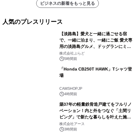
ビジネスの新着をもっと見る
人気のプレスリリース
【淡路島】愛犬と一緒に過ごせる宿
で、一緒に泊まり、一緒にご飯 愛犬専
用の淡路島グルメ、ドッグランにミニ
1
プール グランピングとトレーラーハウ
株式会社ぷらど
スの2施設で
5時間前
「Honda CB250T HAWK」Tシャツ登
場
2
CAMSHOP.JP
4時間前
築37年の軽量鉄骨造戸建てをフルリノ
ベーション！内と外をつなぐ「土間リ
ビング」で新たな暮らしを叶えた施工
3
事例を株式会社アースが公開
株式会社アース
3時間前