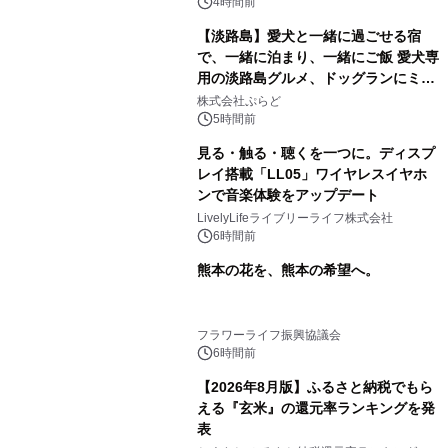
4時間前
【淡路島】愛犬と一緒に過ごせる宿
で、一緒に泊まり、一緒にご飯 愛犬専
用の淡路島グルメ、ドッグランにミニ
プール グランピングとトレーラーハウ
株式会社ぷらど
スの2施設で
5時間前
見る・触る・聴くを一つに。ディスプ
レイ搭載「LL05」ワイヤレスイヤホ
ンで音楽体験をアップデート
LivelyLifeライブリーライフ株式会社
6時間前
熊本の花を、熊本の希望へ。
フラワーライフ振興協議会
6時間前
【2026年8月版】ふるさと納税でもら
える『玄米』の還元率ランキングを発
表