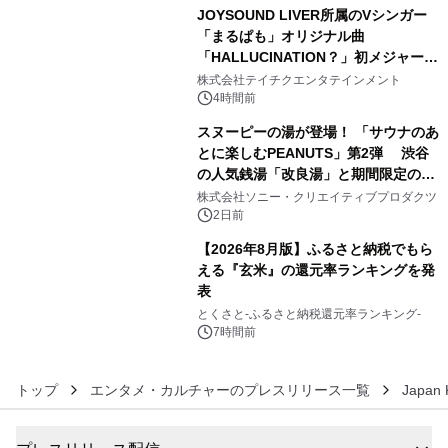
JOYSOUND LIVER所属のVシンガー
「まるぱも」オリジナル曲
「HALLUCINATION？」初メジャー配
4
信リリース決定！
株式会社テイチクエンタテインメント
4時間前
スヌーピーの湯が登場！ 「サウナのあ
とに楽しむPEANUTS」第2弾 渋谷
の人気銭湯「改良湯」と期間限定のコ
5
ラボレーション サウナイキタイコラ
株式会社ソニー・クリエイティブプロダクツ
ボグッズも発売決定！
2日前
【2026年8月版】ふるさと納税でもら
える『玄米』の還元率ランキングを発
表
6
とくさと-ふるさと納税還元率ランキング-
7時間前
トップ
エンタメ・カルチャーのプレスリリース一覧
Japan