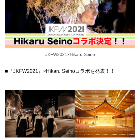
JKFW2021×Hikaru Seino
■『JKFW2021』×Hikaru Seinoコラボを発表！！