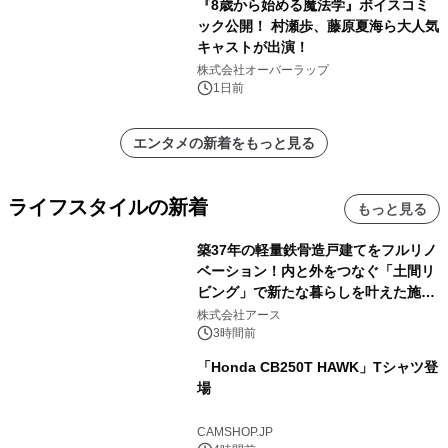
『8歳から始める魔法学』ボイスコミ
ック公開！ 村瀬歩、藤原夏海ら大人気
キャストが出演！
株式会社オーバーラップ
1日前
エンタメの新着をもっと見る
ライフスタイルの新着
もっと見る
築37年の軽量鉄骨造戸建てをフルリノ
ベーション！内と外をつなぐ「土間リ
ビング」で新たな暮らしを叶えた施工
事例を株式会社アースが公開
株式会社アース
3時間前
「Honda CB250T HAWK」Tシャツ登
場
CAMSHOP.JP