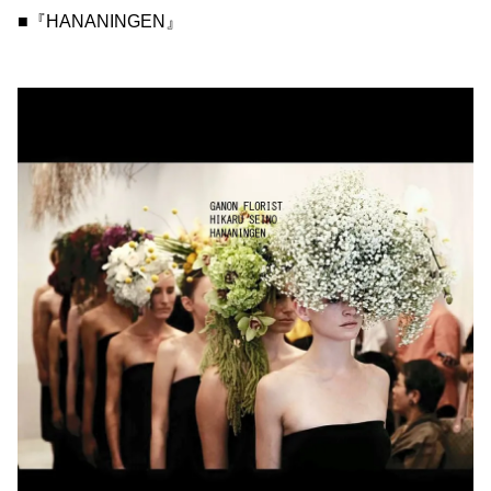
■『HANANINGEN』