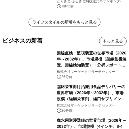
とくさと-ふるさと納税還元率ランキング-
7時間前
ライフスタイルの新着をもっと見る
ビジネスの新着
もっと見る
架線点検・監視装置の世界市場（2026
年～2032年）、市場規模（架線監視装
置、架線検知装置）・分析レポートを
発表
株式会社マーケットリサーチセンター
26分前
臨床栄養向け治療用食品デリバリーの
世界市場（2026年～2032年）、市場
規模（経腸栄養剤、経口サプリメン
ト）・分析レポートを発表
株式会社マーケットリサーチセンター
26分前
廃水用逆浸透膜の世界市場（2026年～
2032年）、市場規模（4インチ、8イ