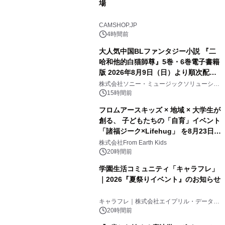
場
CAMSHOP.JP
4時間前
大人気中国BLファンタジー小説 『二
哈和他的白猫師尊』5巻・6巻電子書籍
版 2026年8月9日（日）より順次配信
開始
株式会社ソニー・ミュージックソリューショ
ンズ
15時間前
フロムアースキッズ × 地域 × 大学生が
創る、 子どもたちの「自育」イベント
「諸福ジーク×Lifehug」 を8月23日
(日)開催
株式会社From Earth Kids
20時間前
学園生活コミュニティ「キャラフレ」
｜2026『夏祭りイベント』のお知らせ
キャラフレ｜株式会社エイプリル・データ・
デザインズ
20時間前