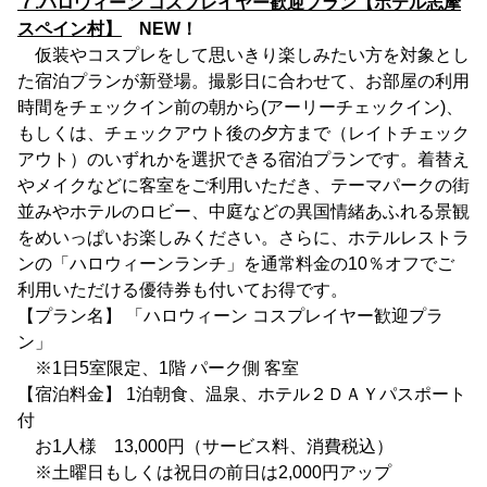
７.ハロウィーン コスプレイヤー歓迎プラン【ホテル志摩
スペイン村】
NEW！
仮装やコスプレをして思いきり楽しみたい方を対象とし
た宿泊プランが新登場。撮影日に合わせて、お部屋の利用
時間をチェックイン前の朝から(アーリーチェックイン)、
もしくは、チェックアウト後の夕方まで（レイトチェック
アウト）のいずれかを選択できる宿泊プランです。着替え
やメイクなどに客室をご利用いただき、テーマパークの街
並みやホテルのロビー、中庭などの異国情緒あふれる景観
をめいっぱいお楽しみください。さらに、ホテルレストラ
ンの「ハロウィーンランチ」を通常料金の10％オフでご
利用いただける優待券も付いてお得です。
【プラン名】 「ハロウィーン コスプレイヤー歓迎プラ
ン」
※1日5室限定、1階 パーク側 客室
【宿泊料金】 1泊朝食、温泉、ホテル２ＤＡＹパスポート
付
お1人様 13,000円（サービス料、消費税込）
※土曜日もしくは祝日の前日は2,000円アップ