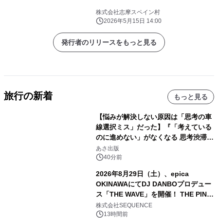
株式会社志摩スペイン村
2026年5月15日 14:00
発行者のリリースをもっと見る
旅行の新着
もっと見る
【悩みが解決しない原因は「思考の車
線選択ミス」だった】『「考えている
のに進めない」がなくなる 思考渋滞か
ら抜け出す方法』2026年8月25日
あさ出版
（火）発売
40分前
2026年8月29日（土）、epica
OKINAWAにてDJ DANBOプロデュー
ス「THE WAVE」を開催！ THE PINK
TOKYO所属のPINK DANCERS4名が
株式会社SEQUENCE
出演決定
13時間前