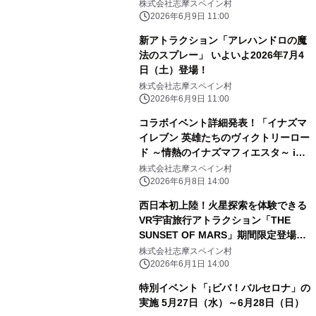
株式会社志摩スペイン村
2026年6月9日 11:00
新アトラクション「アレハンドロの魔
法のスプレー」 いよいよ2026年7月4
日（土）登場！
株式会社志摩スペイン村
2026年6月9日 11:00
コラボイベント詳細発表！「イナズマ
イレブン 英雄たちのヴィクトリーロー
ド ～情熱のイナズマフィエスタ～ in
志摩スペイン村」 2026年7月4日
株式会社志摩スペイン村
（土）～9月17日（木）
2026年6月8日 14:00
西日本初上陸！火星探索を体験できる
VR宇宙旅行アトラクション「THE
SUNSET OF MARS」期間限定登場！
2026年7月4日（土）～11月1日
株式会社志摩スペイン村
（日）
2026年6月1日 14:00
特別イベント「¡ビバ！バルセロナ」の
実施 5月27日（水）～6月28日（日）