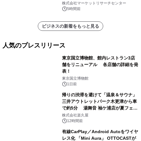
（0.995、0.999、その他）・分析レポ
株式会社マーケットリサーチセンター
ートを発表
5時間前
ビジネスの新着をもっと見る
人気のプレスリリース
東京国立博物館、館内レストラン3店
舗をリニューアル 各店舗の詳細を発
表！
1
東京国立博物館
1日前
帰りの渋滞を避けて「温泉＆サウナ」
三井アウトレットパーク木更津から車
で約5分 湯舞音 袖ケ浦店が夏フェア
2
メニューを提供
株式会社楽久屋
12時間前
有線CarPlay／Android Autoをワイヤ
レス化 「Mini Aura」 OTTOCASTが