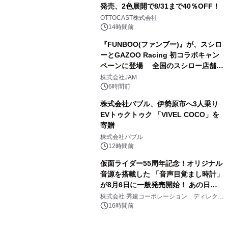
発売、2色展開で8/31まで40％OFF！
3
OTTOCAST株式会社
14時間前
『FUNBOO(ファンブー)』が、スシロ
ーとGAZOO Racing 初コラボキャン
ペーンに登場 全国のスシロー店舗で
4
GR 4車種の FUNBOO(ミニカー)付き
株式会社JAM
メニューが展開されます
6時間前
株式会社バブル、伊勢原市へ3人乗り
EVトゥクトゥク 「VIVEL COCO」を
寄贈
5
株式会社バブル
12時間前
仮面ライダー55周年記念！オリジナル
音源を搭載した 「音声目覚まし時計」
が8月6日に一般発売開始！ あの日の
6
大興奮が今甦る
株式会社 秀建コーポレーション ディレクト
アートギャラリー
16時間前