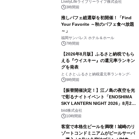
LivelyLifeライブリーライフ株式会社
3時間前
推しパフェ総選挙を初開催！「Find
Your Favorite ～秋のパフェ食べ放題
～」
福岡サンパレス ホテル＆ホール
7時間前
【2026年8月版】ふるさと納税でもら
える『ウイスキー』の還元率ランキン
グを発表
とくさと-ふるさと納税還元率ランキング-
9時間前
【振替開催決定！】江ノ島の夜空を光
で彩るナイトイベント「ENOSHIMA
SKY LANTERN NIGHT 2026」8月22
日(土)振替開催＆受付スタート！
biid株式会社
10時間前
客室で本格生ビールを満喫！城崎のリ
ゾートコンドミニアムがビールサーバ