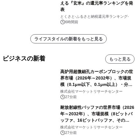
える『玄米』の還元率ランキングを発
表
とくさと-ふるさと納税還元率ランキング-
6時間前
ライフスタイルの新着をもっと見る
ビジネスの新着
もっと見る
高炉用超微細孔カーボンブロックの世
界市場（2026年～2032年）、市場規
模（0.1μm以下、0.1μm以上）・分析
レポートを発表
株式会社マーケットリサーチセンター
27分前
耐放射線性バッファの世界市場（2026
年～2032年）、市場規模（8ビットバ
ッファ、16ビットバッファ、その
他）・分析レポートを発表
株式会社マーケットリサーチセンター
27分前