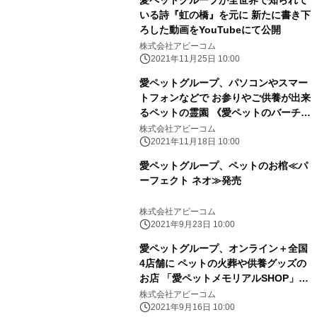
愛ペットグループが全世界で知られて
いる詩『虹の橋』を元に 新たに書き下
ろした動画をYouTubeにて公開
株式会社アビーコム
2021年11月25日 10:00
愛ペットグループ、パソコンやスマー
トフォンなどで お参りやご供養が出来
るペットの霊園 《愛ペットのバーチャ
ル霊園》をオープン！
株式会社アビーコム
2021年11月18日 10:00
愛ペットグループ、ペットのお棺≪パ
ーフェクト ネオ≫発売
株式会社アビーコム
2021年9月23日 10:00
愛ペットグループ、オンライン＋全国
4店舗に ペットの火葬や供養グッズの
お店 「愛ペットメモリアルSHOP」オ
ープン！
株式会社アビーコム
2021年9月16日 10:00