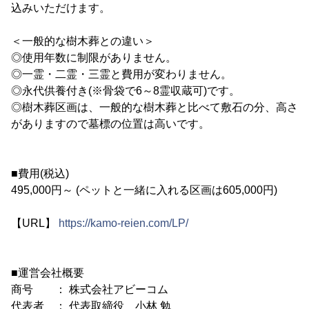
込みいただけます。
＜一般的な樹木葬との違い＞
◎使用年数に制限がありません。
◎一霊・二霊・三霊と費用が変わりません。
◎永代供養付き(※骨袋で6～8霊収蔵可)です。
◎樹木葬区画は、一般的な樹木葬と比べて敷石の分、高さ
がありますので墓標の位置は高いです。
■費用(税込)
495,000円～ (ペットと一緒に入れる区画は605,000円)
【URL】
https://kamo-reien.com/LP/
■運営会社概要
商号 ： 株式会社アビーコム
代表者 ： 代表取締役 小林 勉