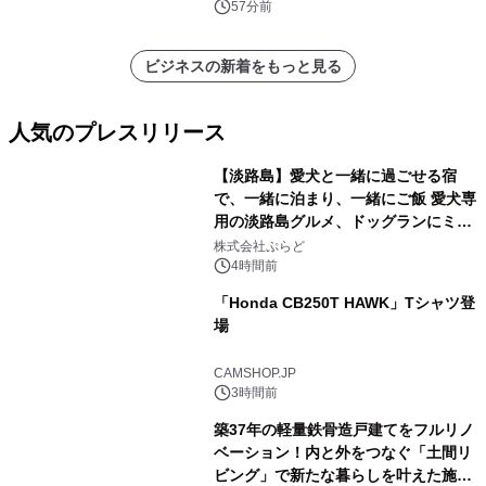
57分前
ビジネスの新着をもっと見る
人気のプレスリリース
【淡路島】愛犬と一緒に過ごせる宿
で、一緒に泊まり、一緒にご飯 愛犬専
用の淡路島グルメ、ドッグランにミニ
1
プール グランピングとトレーラーハウ
株式会社ぷらど
スの2施設で
4時間前
「Honda CB250T HAWK」Tシャツ登
場
2
CAMSHOP.JP
3時間前
築37年の軽量鉄骨造戸建てをフルリノ
ベーション！内と外をつなぐ「土間リ
ビング」で新たな暮らしを叶えた施工