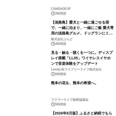
CAMSHOP.JP
3時間前
【淡路島】愛犬と一緒に過ごせる宿
で、一緒に泊まり、一緒にご飯 愛犬専
用の淡路島グルメ、ドッグランにミニ
プール グランピングとトレーラーハウ
株式会社ぷらど
スの2施設で
4時間前
見る・触る・聴くを一つに。ディスプ
レイ搭載「LL05」ワイヤレスイヤホ
ンで音楽体験をアップデート
LivelyLifeライブリーライフ株式会社
5時間前
熊本の花を、熊本の希望へ。
フラワーライフ振興協議会
5時間前
【2026年8月版】ふるさと納税でもら