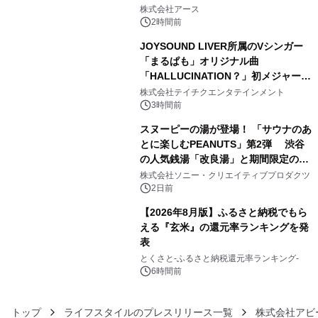
3
事例を株式会社アースが公開
株式会社アース
2時間前
JOYSOUND LIVER所属のVシンガー
「まるぱも」オリジナル曲
「HALLUCINATION？」初メジャー配
4
信リリース決定！
株式会社テイチクエンタテインメント
3時間前
スヌーピーの湯が登場！ 「サウナのあ
とに楽しむPEANUTS」第2弾 渋谷
の人気銭湯「改良湯」と期間限定のコ
5
ラボレーション サウナイキタイコラ
株式会社ソニー・クリエイティブプロダクツ
ボグッズも発売決定！
2日前
【2026年8月版】ふるさと納税でもら
える『玄米』の還元率ランキングを発
表
6
とくさと-ふるさと納税還元率ランキング-
6時間前
トップ
ライフスタイルのプレスリリース一覧
株式会社アビ