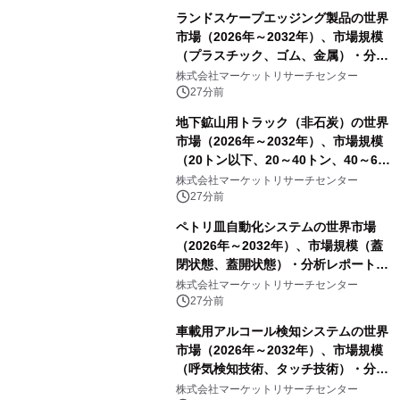
ランドスケープエッジング製品の世界
市場（2026年～2032年）、市場規模
（プラスチック、ゴム、金属）・分析
レポートを発表
株式会社マーケットリサーチセンター
27分前
地下鉱山用トラック（非石炭）の世界
市場（2026年～2032年）、市場規模
（20トン以下、20～40トン、40～60
トン、60トン超）・分析レポートを発
株式会社マーケットリサーチセンター
表
27分前
ペトリ皿自動化システムの世界市場
（2026年～2032年）、市場規模（蓋
閉状態、蓋開状態）・分析レポートを
発表
株式会社マーケットリサーチセンター
27分前
車載用アルコール検知システムの世界
市場（2026年～2032年）、市場規模
（呼気検知技術、タッチ技術）・分析
レポートを発表
株式会社マーケットリサーチセンター