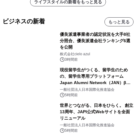
ライフスタイルの新着をもっと見る
ビジネスの新着
もっと見る
優良派遣事業者の認定状況を大手8社
分照合、優良派遣会社ランキング6選
を公開
株式会社cielo azul
3時間前
現役留学生がつくる、留学生のため
の、留学生専用プラットフォーム
Japan Alumni Network（JAN）β版
をリリース
一般社団法人日本国際化推進協会
5時間前
世界とつながる、日本をひらく。 創立
13周年、JAPI公式Webサイトを全面
リニューアル
一般社団法人日本国際化推進協会
5時間前