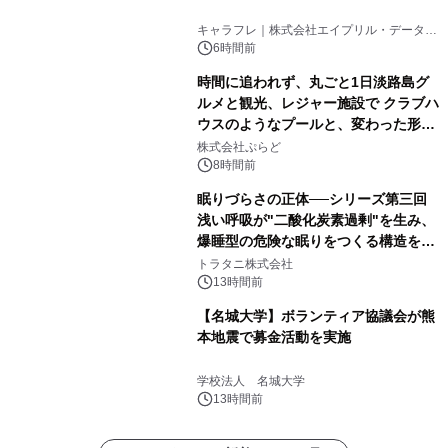
キャラフレ｜株式会社エイプリル・データ・
デザインズ
6時間前
時間に追われず、丸ごと1日淡路島グ
ルメと観光、レジャー施設で クラブハ
ウスのようなプールと、変わった形の
サウナも 「THE BOXY AWAJI」のお
株式会社ぷらど
得な素泊まり連泊プランで
8時間前
眠りづらさの正体──シリーズ第三回
浅い呼吸が"二酸化炭素過剰"を生み、
爆睡型の危険な眠りをつくる構造を解
説
トラタニ株式会社
13時間前
【名城大学】ボランティア協議会が熊
本地震で募金活動を実施
学校法人 名城大学
13時間前