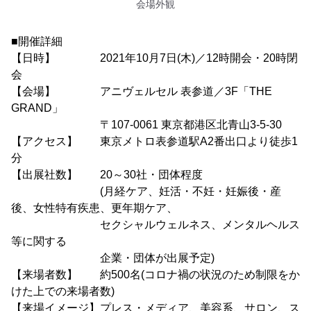
会場外観
■開催詳細
【日時】 2021年10月7日(木)／12時開会・20時閉
会
【会場】 アニヴェルセル 表参道／3F「THE
GRAND」
〒107-0061 東京都港区北青山3-5-30
【アクセス】 東京メトロ表参道駅A2番出口より徒歩1
分
【出展社数】 20～30社・団体程度
(月経ケア、妊活・不妊・妊娠後・産
後、女性特有疾患、更年期ケア、
セクシャルウェルネス、メンタルヘルス
等に関する
企業・団体が出展予定)
【来場者数】 約500名(コロナ禍の状況のため制限をか
けた上での来場者数)
【来場イメージ】プレス・メディア、美容系、サロン、ス