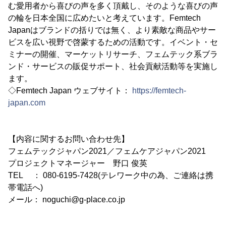
む愛用者から喜びの声を多く頂戴し、そのような喜びの声
の輪を日本全国に広めたいと考えています。Femtech
Japanはブランドの括りでは無く、より素敵な商品やサー
ビスを広い視野で啓蒙するための活動です。イベント・セ
ミナーの開催、マーケットリサーチ、フェムテック系ブラ
ンド・サービスの販促サポート、社会貢献活動等を実施し
ます。
◇Femtech Japan ウェブサイト：
https://femtech-
japan.com
【内容に関するお問い合わせ先】
フェムテックジャパン2021／フェムケアジャパン2021
プロジェクトマネージャー 野口 俊英
TEL ： 080-6195-7428(テレワーク中の為、ご連絡は携
帯電話へ)
メール： noguchi@g-place.co.jp