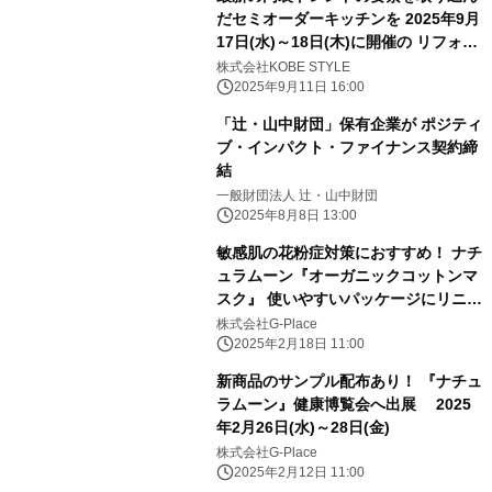
だセミオーダーキッチンを 2025年9月
17日(水)～18日(木)に開催の リフォー
ム産業フェアにて初公開 世界遺産サグ
株式会社KOBE STYLE
ラダ・ファミリアのタイルを使用した
2025年9月11日 16:00
デザインユニットバスも展示
「辻・山中財団」保有企業が ポジティ
ブ・インパクト・ファイナンス契約締
結
一般財団法人 辻・山中財団
2025年8月8日 13:00
敏感肌の花粉症対策におすすめ！ ナチ
ュラムーン『オーガニックコットンマ
スク』 使いやすいパッケージにリニュ
ーアル
株式会社G-Place
2025年2月18日 11:00
新商品のサンプル配布あり！ 『ナチュ
ラムーン』健康博覧会へ出展 2025
年2月26日(水)～28日(金)
株式会社G-Place
2025年2月12日 11:00