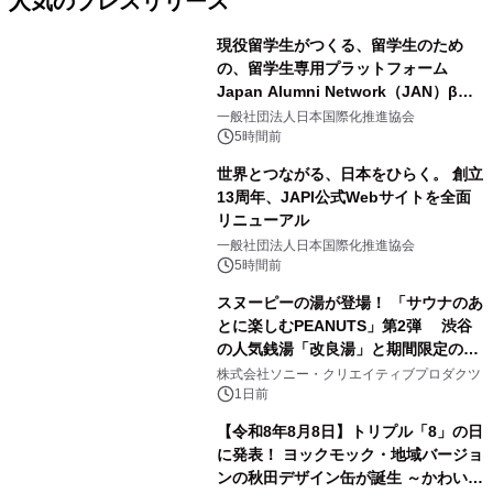
人気のプレスリリース
現役留学生がつくる、留学生のため
の、留学生専用プラットフォーム
Japan Alumni Network（JAN）β版
1
をリリース
一般社団法人日本国際化推進協会
5時間前
世界とつながる、日本をひらく。 創立
13周年、JAPI公式Webサイトを全面
リニューアル
2
一般社団法人日本国際化推進協会
5時間前
スヌーピーの湯が登場！ 「サウナのあ
とに楽しむPEANUTS」第2弾 渋谷
の人気銭湯「改良湯」と期間限定のコ
3
ラボレーション サウナイキタイコラ
株式会社ソニー・クリエイティブプロダクツ
ボグッズも発売決定！
1日前
【令和8年8月8日】トリプル「8」の日
に発表！ ヨックモック・地域バージョ
ンの秋田デザイン缶が誕生 ～かわいい
4