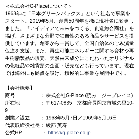
＜株式会社G-Placeについて＞
1968年に「日本グリーンパックス」という社名で事業を
スタート。2019年5月、創業50周年を機に現社名に変更し
ました。『アイディアで未来をつくる、創造総合商社』を
掲げ、さまざまな分野で独自性のある商品やサービスを提
供しています。創業から一貫して、全国自治体のごみ減量
促進を支援。また、再生可能エネルギーに関する資材や再
生樹脂製品の販売、天然由来成分にこだわったオリジナル
の化粧品や雑貨類の企画・販売なども行っています。現在
では海外にも拠点を設け、積極的に事業を展開中です。
【会社概要】
商号 ： 株式会社G-Place (読み：ジープレイス)
所在地 ： 〒617-0835 京都府長岡京市城の里10-
9
創業／設立 ： 1968年5月7日／1969年5月16日
代表取締役社長： 綾部 英寿
公式HP ：
https://g-place.co.jp