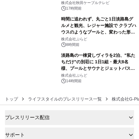
秋田犬の子犬と秋田の四季と名所を巡
株式会社秋田ケーブルテレビ
るパッケージ～ 9月1日(火)秋田県内で
17時間前
販売開始
時間に追われず、丸ごと1日淡路島グ
ルメと観光、レジャー施設で クラブハ
ウスのようなプールと、変わった形の
5
サウナも 「THE BOXY AWAJI」のお
株式会社ぷらど
得な素泊まり連泊プランで
8時間前
淡路島の一棟貸しヴィラを2泊、"私た
ちだけ"の別荘に 1日1組・最大8名
様、プールとサウナとジェットバス付
6
きで Villa Mon Temps AWAJIの連泊
株式会社ぷらど
素泊りプラン
14時間前
トップ
ライフスタイルのプレスリリース一覧
株式会社G-Pla
プレスリリース配信
サポート