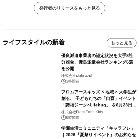
発行者のリリースをもっと見る
ライフスタイルの新着
もっと見る
優良派遣事業者の認定状況を大手8社
分照合、優良派遣会社ランキング6選
を公開
株式会社cielo azul
3時間前
フロムアースキッズ × 地域 × 大学生が
創る、 子どもたちの「自育」イベント
「諸福ジーク×Lifehug」 を8月23日
(日)開催
株式会社From Earth Kids
6時間前
学園生活コミュニティ「キャラフレ」
｜2026『夏祭りイベント』のお知らせ