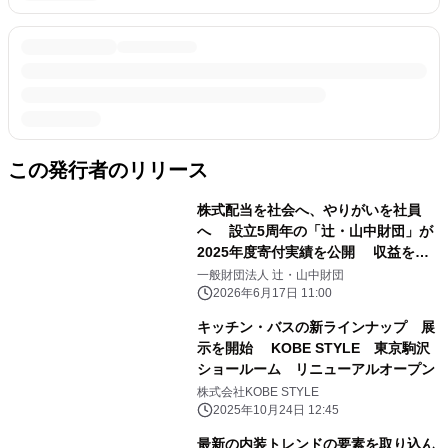
この発行者のリリース
株式配当を社会へ、やりがいを社員
へ 設立5周年の「辻・山中財団」が
2025年度寄付実績を公開 収益を社
会へ還元し、教育と生活困窮の現場を
一般財団法人 辻・山中財団
支援
2026年6月17日 11:00
キッチン・バスの新ラインナップ 展
示を開始 KOBE STYLE 東京駒沢
ショールーム リニューアルオープン
株式会社KOBE STYLE
2025年10月24日 12:45
最新の内装トレンドの要素を取り込ん