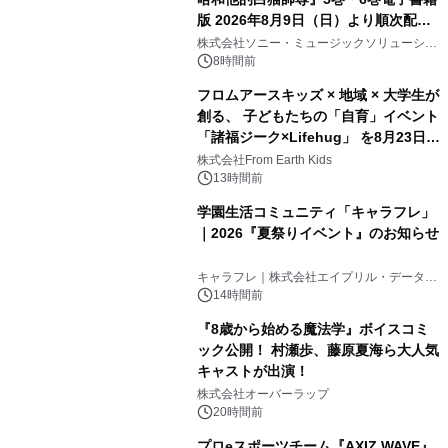
版 2026年8月9日（日）より順次配信
開始
株式会社ソニー・ミュージックソリューショ
ンズ
8時間前
フロムアースキッズ × 地域 × 大学生が
創る、 子どもたちの「自育」イベント
「諸福ジーク×Lifehug」 を8月23日
(日)開催
株式会社From Earth Kids
13時間前
学園生活コミュニティ「キャラフレ」
｜2026『夏祭りイベント』のお知らせ
キャラフレ｜株式会社エイプリル・データ・
デザインズ
14時間前
『8歳から始める魔法学』ボイスコミ
ック公開！ 村瀬歩、藤原夏海ら大人気
キャストが出演！
株式会社オーバーラップ
20時間前
プロeスポーツチーム『AXIZ WAVE』