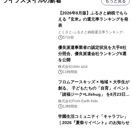
ライフスタイルの新着
もっと見る
【2026年8月版】ふるさと納税でもら
える『玄米』の還元率ランキングを発
表
とくさと-ふるさと納税還元率ランキング-
57分前
優良派遣事業者の認定状況を大手8社
分照合、優良派遣会社ランキング6選
を公開
株式会社cielo azul
11時間前
フロムアースキッズ × 地域 × 大学生が
創る、 子どもたちの「自育」イベント
「諸福ジーク×Lifehug」 を8月23日
(日)開催
株式会社From Earth Kids
13時間前
学園生活コミュニティ「キャラフレ」
｜2026『夏祭りイベント』のお知らせ