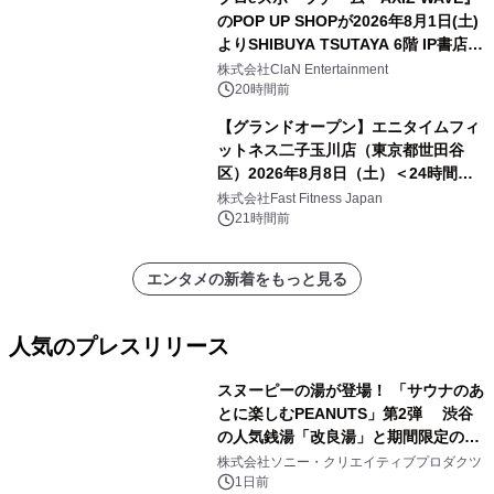
のPOP UP SHOPが2026年8月1日(土)
よりSHIBUYA TSUTAYA 6階 IP書店で
開催決定！！
株式会社ClaN Entertainment
20時間前
【グランドオープン】エニタイムフィ
ットネス二子玉川店（東京都世田谷
区）2026年8月8日（土）＜24時間年
中無休のフィットネスジム＞
株式会社Fast Fitness Japan
21時間前
エンタメの新着をもっと見る
人気のプレスリリース
スヌーピーの湯が登場！ 「サウナのあ
とに楽しむPEANUTS」第2弾 渋谷
の人気銭湯「改良湯」と期間限定のコ
1
ラボレーション サウナイキタイコラ
株式会社ソニー・クリエイティブプロダクツ
ボグッズも発売決定！
1日前