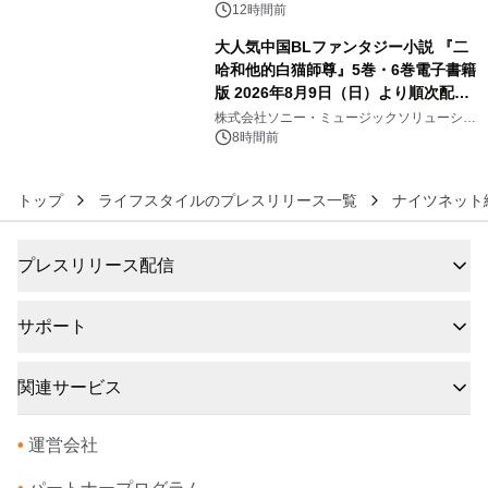
12時間前
大人気中国BLファンタジー小説 『二
哈和他的白猫師尊』5巻・6巻電子書籍
版 2026年8月9日（日）より順次配信
6
開始
株式会社ソニー・ミュージックソリューショ
ンズ
8時間前
トップ
ライフスタイルのプレスリリース一覧
ナイツネット
プレスリリース配信
サポート
関連サービス
•
運営会社