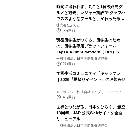
時間に追われず、丸ごと1日淡路島グ
ルメと観光、レジャー施設で クラブハ
ウスのようなプールと、変わった形の
2
サウナも 「THE BOXY AWAJI」のお
株式会社ぷらど
得な素泊まり連泊プランで
15時間前
現役留学生がつくる、留学生のため
の、留学生専用プラットフォーム
Japan Alumni Network（JAN）β版
3
をリリース
一般社団法人日本国際化推進協会
12時間前
学園生活コミュニティ「キャラフレ」
｜2026『夏祭りイベント』のお知らせ
4
キャラフレ｜株式会社エイプリル・データ・
デザインズ
14時間前
世界とつながる、日本をひらく。 創立
13周年、JAPI公式Webサイトを全面
リニューアル
5
一般社団法人日本国際化推進協会