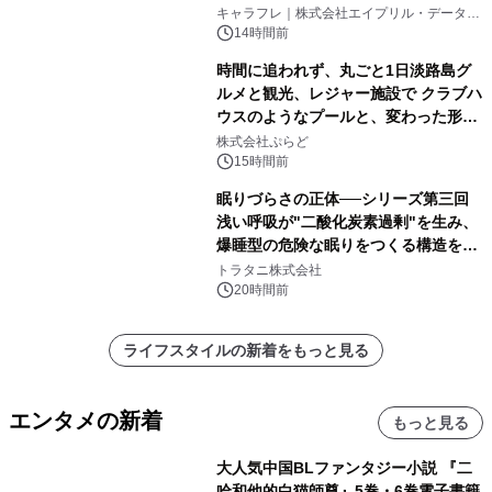
キャラフレ｜株式会社エイプリル・データ・
デザインズ
14時間前
時間に追われず、丸ごと1日淡路島グ
ルメと観光、レジャー施設で クラブハ
ウスのようなプールと、変わった形の
サウナも 「THE BOXY AWAJI」のお
株式会社ぷらど
得な素泊まり連泊プランで
15時間前
眠りづらさの正体──シリーズ第三回
浅い呼吸が"二酸化炭素過剰"を生み、
爆睡型の危険な眠りをつくる構造を解
説
トラタニ株式会社
20時間前
ライフスタイルの新着をもっと見る
エンタメの新着
もっと見る
大人気中国BLファンタジー小説 『二
哈和他的白猫師尊』5巻・6巻電子書籍