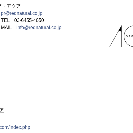
ア・アクア
：
pr@rednatural.co.jp
 03-6455-4050
IL
info@rednatural.co.jp
ア
.com/index.php