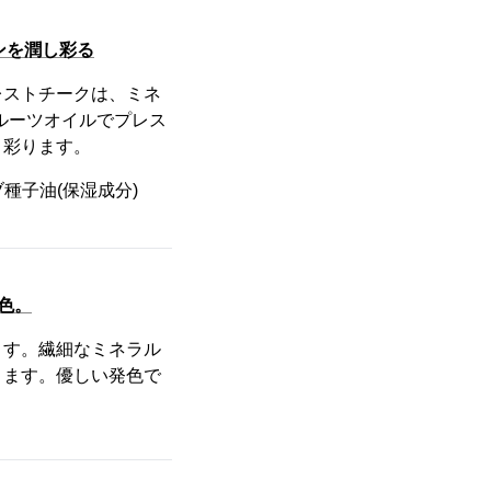
ンを潤し彩る
レストチークは、ミネ
フルーツオイルでプレス
く彩ります。
種子油(保湿成分)
色。
ます。繊細なミネラル
ります。優しい発色で