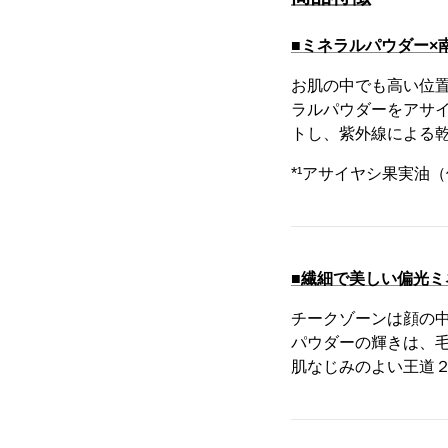
■ミネラルパウダー
お肌の中でも高い位
ラルパウダーをアサ
トし、紫外線による
*¹アサイヤシ果実油
■繊細で美しい偏光
チークゾーンは顔の
パウダーの輝きは、
肌なじみのよい王道