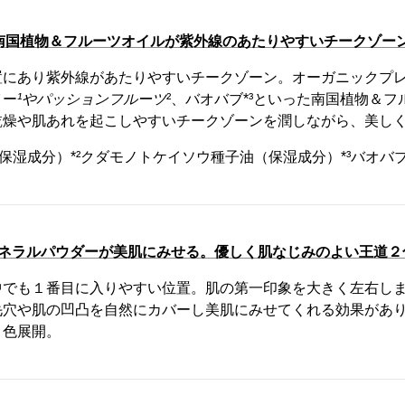
×南国植物＆フルーツオイルが紫外線のあたりやすいチークゾー
置にあり紫外線があたりやすいチークゾーン。オーガニックプ
イー
¹やパッションフルーツ
²、バオバブ*³といった南国植物＆
乾燥や肌あれを起こしやすいチークゾーンを潤しながら、美し
（保湿成分）*²クダモノトケイソウ種子油（保湿成分）*³バオバブ
ミネラルパウダーが美肌にみせる。優しく肌なじみのよい王道２
中でも１番目に入りやすい位置。肌の第一印象を大きく左右し
毛穴や肌の凹凸を自然にカバーし美肌にみせてくれる効果があ
２色展開。