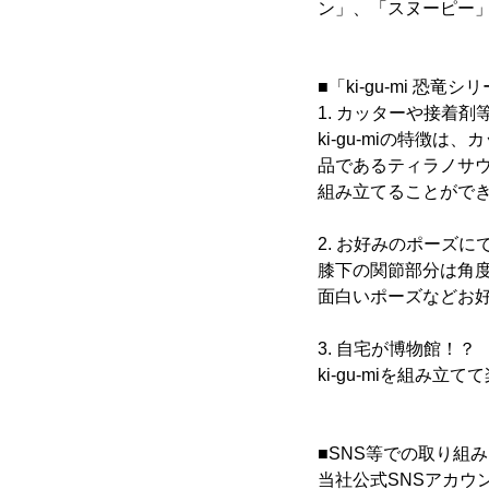
ン」、「スヌーピー
■「ki-gu-mi 恐竜
1. カッターや接着
ki-gu-miの特
品であるティラノサ
組み立てることがで
2. お好みのポーズに
膝下の関節部分は角
面白いポーズなどお
3. 自宅が博物館！？
ki-gu-miを組
■SNS等での取り組み
当社公式SNSアカウ