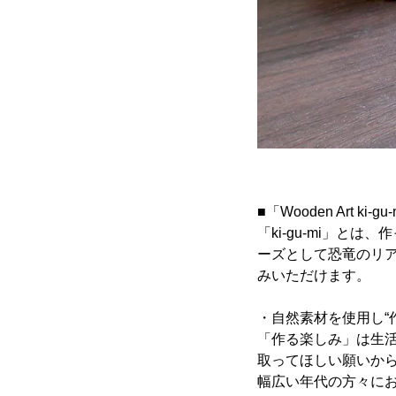
■「Wooden Art ki-g
「ki-gu-mi」と
ーズとして恐竜のリ
みいただけます。
・自然素材を使用し“
「作る楽しみ」は生活
取ってほしい願いか
幅広い年代の方々にお