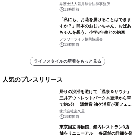
弁護士法人若井綜合法律事務所
11時間前
「私にも、お花を届けることはできま
すか？」熊本のおじいちゃん、おばあ
ちゃんを想う、小学6年生との約束
フラワーライフ振興協議会
12時間前
ライフスタイルの新着をもっと見る
人気のプレスリリース
帰りの渋滞を避けて「温泉＆サウナ」
三井アウトレットパーク木更津から車
で約5分 湯舞音 袖ケ浦店が夏フェア
1
メニューを提供
株式会社楽久屋
19時間前
東京国立博物館、館内レストラン3店
舗をリニューアル 各店舗の詳細を発