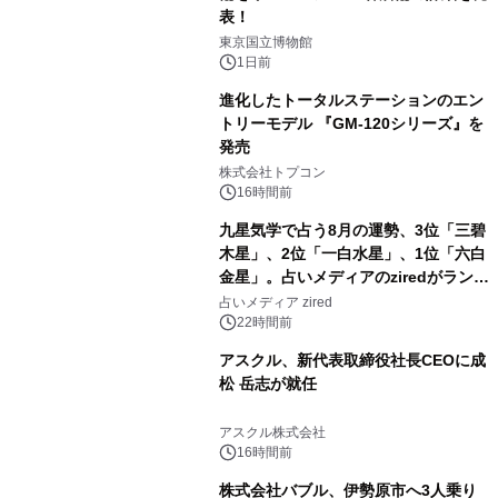
表！
2
東京国立博物館
1日前
進化したトータルステーションのエン
トリーモデル 『GM-120シリーズ』を
発売
3
株式会社トプコン
16時間前
九星気学で占う8月の運勢、3位「三碧
木星」、2位「一白水星」、1位「六白
金星」。占いメディアのziredがランキ
4
ングを発表
占いメディア zired
22時間前
アスクル、新代表取締役社長CEOに成
松 岳志が就任
5
アスクル株式会社
16時間前
株式会社バブル、伊勢原市へ3人乗り