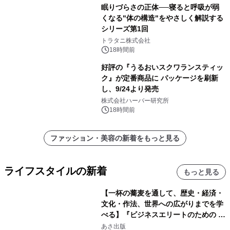
眠りづらさの正体──寝ると呼吸が弱
くなる"体の構造"をやさしく解説する
シリーズ第1回
トラタニ株式会社
18時間前
好評の『うるおいスクワランスティッ
ク』が定番商品に パッケージを刷新
し、9/24より発売
株式会社ハーバー研究所
18時間前
ファッション・美容の新着をもっと見る
ライフスタイルの新着
もっと見る
【一杯の蕎麦を通して、歴史・経済・
文化・作法、世界への広がりまでを学
べる】『ビジネスエリートのための 教
養としての蕎麦』2026年8月25日
あさ出版