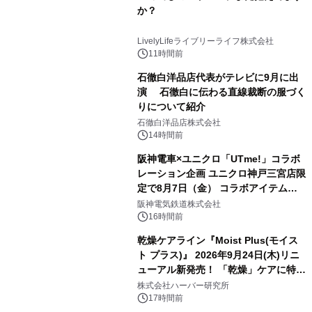
か？
LivelyLifeライブリーライフ株式会社
11時間前
石徹白洋品店代表がテレビに9月に出
演 石徹白に伝わる直線裁断の服づく
りについて紹介
石徹白洋品店株式会社
14時間前
阪神電車×ユニクロ「UTme!」コラボ
レーション企画 ユニクロ神戸三宮店限
定で8月7日（金） コラボアイテムが
発売決定！
阪神電気鉄道株式会社
16時間前
乾燥ケアライン『Moist Plus(モイス
ト プラス)』 2026年9月24日(木)リニ
ューアル新発売！ 「乾燥」ケアに特化
し、ライン使いで潤いに満ちた肌へ
株式会社ハーバー研究所
17時間前