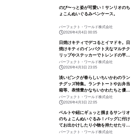
のび〜っと姿が可愛い！サンリオのち
ょこんぬいぐるみペンケース。
パーフェクト・ワールド株式会社
2026年4月4日 00:05
日焼けキティでデコるとイマドキ。日
焼けキティのインパクト大なマルチク
リップやステッカーでトレンドの平成
レトロ感ばっちりです。
パーフェクト・ワールド株式会社
2026年4月3日 23:05
淡いピンクが春らしいちいかわのラン
チグッズ特集。ランチトートやお弁当
箱等、表情豊かなちいかわたちと優し
いピンク色に心和む
パーフェクト・ワールド株式会社
2026年4月3日 22:05
ベルトや紐にギュッと掴まるサンリオ
のちょこんぬいぐるみ！バッグに付け
てお出かけしたり小物を持たせたりと
自由に楽しめる！
パーフェクト・ワールド株式会社