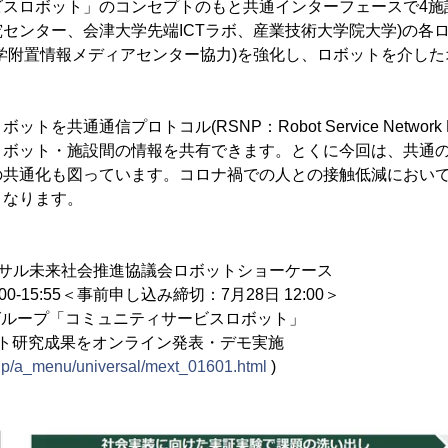
スロボット」のコンセプトのもと共通インターフェースで4施
センター、会津大学先端ICTラボ、産業技術大学院大学)の各
学附置情報メディアセンター協力)を強化し、ロボットを介し
を共通通信プロトコル(RSNP：Robot Service Network P
ロボット・施設間の情報を共有できます。とくに今回は、共通
の共通化も図っています。コロナ禍での人との接触低減におい
となります。
ーサル未来社会推進協議会ロボットショーケース
:00-15:55＜事前申し込み締切：7月28日 12:00＞
大学グループ「コミュニティサービスロボット」
ット研究成果をオンライン発表・デモ実施
.jp/a_menu/universal/mext_01601.html
)