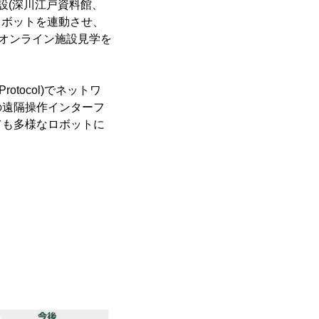
設(深川江戸資料館、
ロボットを連動させ、
たオンライン施設見学を
rotocol)でネットワ
の遠隔操作インターフ
ても多様なロボットに