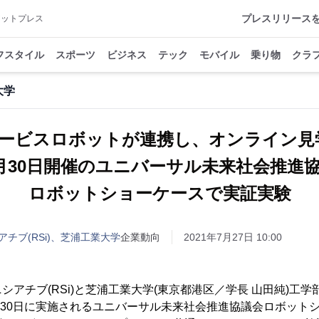
プレスリリース
アットプレス
フスタイル
スポーツ
ビジネス
テック
モバイル
乗り物
クラ
大学
サービスロボットが連携し、オンライン見
30日開催のユニバーサル未来社会推進
ロボットショーケースで実証実験
チブ(RSi)、芝浦工業大学
企業動向
2021年7月27日 10:00
シアチブ(RSi)と芝浦工業大学(東京都港区／学長 山田純)工
7月30日に実施されるユニバーサル未来社会推進協議会ロボット