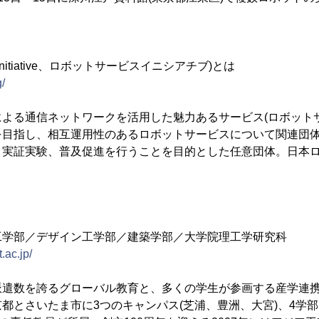
vice initiative、ロボットサービスイニシアチブ)とは
g/
よる通信ネットワークを活用した魅力あるサービス(ロボット
を目指し、相互運用性のあるロボットサービスについて関連団
、実証実験、普及促進を行うことを目的とした任意団体。日本
工学部／デザイン工学部／建築学部／大学院理工学研究科
.ac.jp/
派遣数を誇るグローバル教育と、多くの学生が参画する産学連
都とさいたま市に3つのキャンパス(芝浦、豊洲、大宮)、4学部