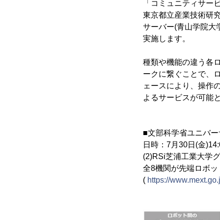
「コミュニティサービ
東京都立産業技術研究
サーバー(青山学院大
実施します。
種類や機能の違う各ロボット
ークに繋ぐことで、
ェースにより、操作
よるサービスが可能
■文部科学省ユニバ
日時：7月30日(金)14
(2)RSi芝浦工業
全8機関が先端ロボ
(
https://www.mext.go