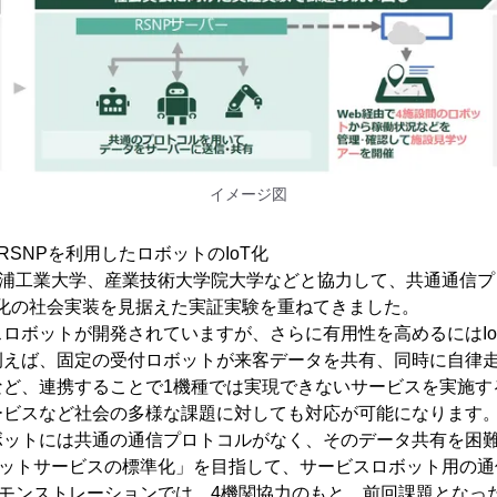
イメージ図
SNPを利用したロボットのIoT化
芝浦工業大学、産業技術大学院大学などと協力して、共通通信プ
T化の社会実装を見据えた実証実験を重ねてきました。
ロボットが開発されていますが、さらに有用性を高めるにはIo
例えば、固定の受付ロボットが来客データを共有、同時に自律
など、連携することで1機種では実現できないサービスを実施す
ービスなど社会の多様な課題に対しても対応が可能になります
ボットには共通の通信プロトコルがなく、そのデータ共有を困
ボットサービスの標準化」を目指して、サービスロボット用の通
デモンストレーションでは、4機関協力のもと、前回課題となっ