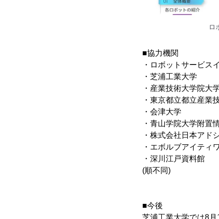
ロ
■協力機関
・ロボットサービスイニ
・芝浦工業大学
・産業技術大学院大
・東京都立都立産業
・会津大学
・青山学院大学附置
・株式会社日本アド
・エボルブアイティ
・深川江戸資料館
(順不同)
■今後
芝浦工業大学では8月