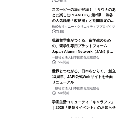
スの2施設で
1時間前
スヌーピーの湯が登場！ 「サウナのあ
とに楽しむPEANUTS」第2弾 渋谷
の人気銭湯「改良湯」と期間限定のコ
3
ラボレーション サウナイキタイコラ
株式会社ソニー・クリエイティブプロダクツ
ボグッズも発売決定！
2日前
現役留学生がつくる、留学生のため
の、留学生専用プラットフォーム
Japan Alumni Network（JAN）β版
4
をリリース
一般社団法人日本国際化推進協会
15時間前
世界とつながる、日本をひらく。 創立
13周年、JAPI公式Webサイトを全面
リニューアル
5
一般社団法人日本国際化推進協会
15時間前
学園生活コミュニティ「キャラフレ」
｜2026『夏祭りイベント』のお知らせ
6