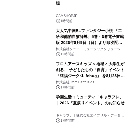
場
CAMSHOP.JP
1時間前
大人気中国BLファンタジー小説 『二
哈和他的白猫師尊』5巻・6巻電子書籍
版 2026年8月9日（日）より順次配信
開始
株式会社ソニー・ミュージックソリューショ
ンズ
12時間前
フロムアースキッズ × 地域 × 大学生が
創る、 子どもたちの「自育」イベント
「諸福ジーク×Lifehug」 を8月23日
(日)開催
株式会社From Earth Kids
17時間前
学園生活コミュニティ「キャラフレ」
｜2026『夏祭りイベント』のお知らせ
キャラフレ｜株式会社エイプリル・データ・
デザインズ
17時間前