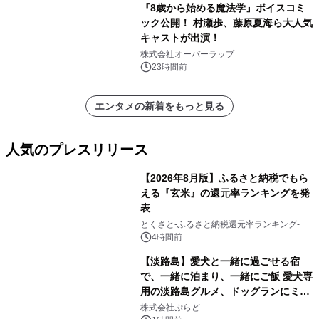
『8歳から始める魔法学』ボイスコミ
ック公開！ 村瀬歩、藤原夏海ら大人気
キャストが出演！
株式会社オーバーラップ
23時間前
エンタメの新着をもっと見る
人気のプレスリリース
【2026年8月版】ふるさと納税でもら
える『玄米』の還元率ランキングを発
表
1
とくさと-ふるさと納税還元率ランキング-
4時間前
【淡路島】愛犬と一緒に過ごせる宿
で、一緒に泊まり、一緒にご飯 愛犬専
用の淡路島グルメ、ドッグランにミニ
2
プール グランピングとトレーラーハウ
株式会社ぷらど