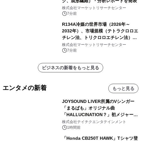
ク、成形繊維）・分析レポートを発表
株式会社マーケットリサーチセンター
7分前
R134A冷媒の世界市場（2026年～
2032年）、市場規模（テトラクロロエ
チレン法、トリクロロエチレン法）・
分析レポートを発表
株式会社マーケットリサーチセンター
7分前
ビジネスの新着をもっと見る
エンタメの新着
もっと見る
JOYSOUND LIVER所属のVシンガー
「まるぱも」オリジナル曲
「HALLUCINATION？」初メジャー配
信リリース決定！
株式会社テイチクエンタテインメント
1時間前
「Honda CB250T HAWK」Tシャツ登