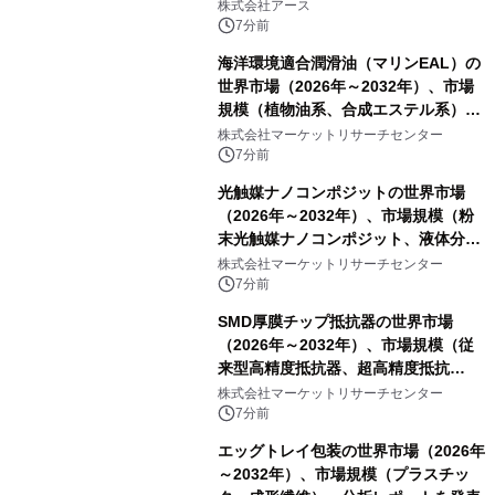
事例を株式会社アースが公開
株式会社アース
7分前
海洋環境適合潤滑油（マリンEAL）の
世界市場（2026年～2032年）、市場
規模（植物油系、合成エステル系）・
分析レポートを発表
株式会社マーケットリサーチセンター
7分前
光触媒ナノコンポジットの世界市場
（2026年～2032年）、市場規模（粉
末光触媒ナノコンポジット、液体分散
液／ゾル、コーティング／フィルム一
株式会社マーケットリサーチセンター
体型製品、構造化／バルク材料）・分
7分前
析レポートを発表
SMD厚膜チップ抵抗器の世界市場
（2026年～2032年）、市場規模（従
来型高精度抵抗器、超高精度抵抗
器）・分析レポートを発表
株式会社マーケットリサーチセンター
7分前
エッグトレイ包装の世界市場（2026年
～2032年）、市場規模（プラスチッ