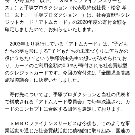
長：小野 直樹 以下、「ＳＭＢＣファイナンスサービ
ス」）と手塚プロダクション（代表取締役社長：松谷 孝
征 以下、「手塚プロダクション」）は、社会貢献型クレ
ジットカード「アトムカード」の2020年度の寄付金額を
確定しましたので、お知らせいたします。
2003年より発行している「アトムカード」は、”子ども
たちの夢を形にする””子どもたちの未来づくりに何らかの
役に立ちたい”という手塚治虫先生の想いが込められてお
り、カードのご利用金額の0.3％が寄付される社会貢献型
のクレジットカードです。今回の寄付先は「全国児童養護
施設協議会」に決定いたしました。
寄付先については、手塚プロダクションと当社の代表者
で構成される『アトムカード委員会』で毎年決議され、カ
ードのコンセプトに合致する団体を選定しております。
ＳＭＢＣファイナンスサービスは今後も、このような事
業活動を通じた社会貢献活動に積極的に取り組み、国連の