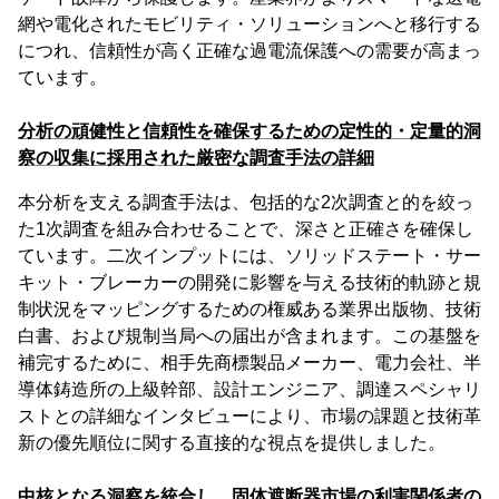
網や電化されたモビリティ・ソリューションへと移行する
につれ、信頼性が高く正確な過電流保護への需要が高まっ
ています。
分析の頑健性と信頼性を確保するための定性的・定量的洞
察の収集に採用された厳密な調査手法の詳細
本分析を支える調査手法は、包括的な2次調査と的を絞っ
た1次調査を組み合わせることで、深さと正確さを確保し
ています。二次インプットには、ソリッドステート・サー
キット・ブレーカーの開発に影響を与える技術的軌跡と規
制状況をマッピングするための権威ある業界出版物、技術
白書、および規制当局への届出が含まれます。この基盤を
補完するために、相手先商標製品メーカー、電力会社、半
導体鋳造所の上級幹部、設計エンジニア、調達スペシャリ
ストとの詳細なインタビューにより、市場の課題と技術革
新の優先順位に関する直接的な視点を提供しました。
中核となる洞察を統合し、固体遮断器市場の利害関係者の