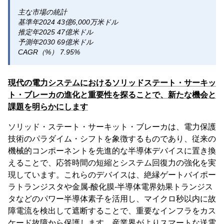
主な市場の統計
基準年2024 43億6,000万米ドル
推定年2025 47億米ドル
予測年2030 69億米ドル
CAGR（%） 7.95%
現代の電力システムにおけるソリッドステート・サーキッ
ト・ブレーカの進化と重要性を探ることで、新たな機会と
課題を明らかにします
ソリッド・ステート・サーキット・ブレーカは、電力保護
技術のパラダイム・シフトを象徴するものであり、従来の
機械的コンポーネントを先進的な半導体デバイスに置き換
えることで、応答時間の短縮とシステム回復力の強化を実
現しています。これらのデバイスは、絶縁ゲートバイポー
ラトランジスタや金属-酸化膜-半導体電界効果トランジス
タなどのパワー半導体素子を活用し、マイクロ秒以内に故
障電流を検出して遮断することで、重要なインフラをカス
ケード故障から保護します。産業界がよりスマートな送電