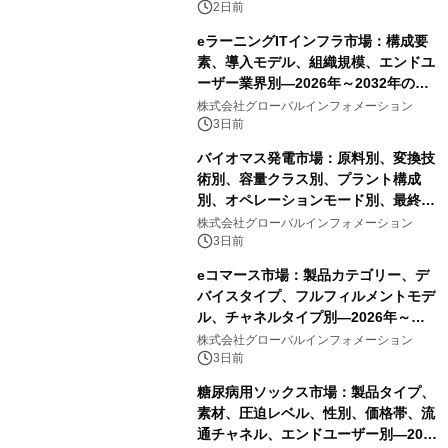
2日前
eラーニングITインフラ市場：構成要
素、導入モデル、組織規模、エンドユ
ーザー業界別―2026年～2032年の世
界市場予測
株式会社グローバルインフォメーション
3日前
バイオマス発電市場：原料別、変換技
術別、容量クラス別、プラント構成
別、オペレーションモード別、最終用
途別―2026年～2032年の世界市場予
株式会社グローバルインフォメーション
測
3日前
eコマース市場：製品カテゴリー、デ
バイスタイプ、フルフィルメントモデ
ル、チャネルタイプ別―2026年～
2032年の世界市場予測
株式会社グローバルインフォメーション
3日前
糖尿病用ソックス市場：製品タイプ、
素材、圧迫レベル、性別、価格帯、流
通チャネル、エンドユーザー別―2026