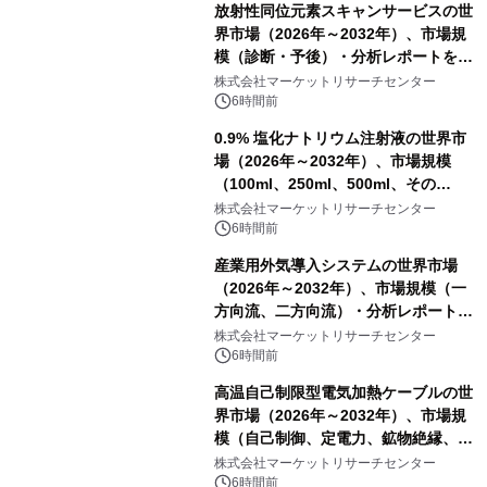
放射性同位元素スキャンサービスの世
界市場（2026年～2032年）、市場規
模（診断・予後）・分析レポートを発
表
株式会社マーケットリサーチセンター
6時間前
0.9% 塩化ナトリウム注射液の世界市
場（2026年～2032年）、市場規模
（100ml、250ml、500ml、その
他）・分析レポートを発表
株式会社マーケットリサーチセンター
6時間前
産業用外気導入システムの世界市場
（2026年～2032年）、市場規模（一
方向流、二方向流）・分析レポートを
発表
株式会社マーケットリサーチセンター
6時間前
高温自己制限型電気加熱ケーブルの世
界市場（2026年～2032年）、市場規
模（自己制御、定電力、鉱物絶縁、表
皮効果）・分析レポートを発表
株式会社マーケットリサーチセンター
6時間前