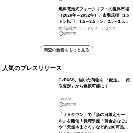
燃料電池式フォークリフトの世界市場
（2026年～2032年）、市場規模（1.5
トン以下、1.5～2.5トン、2.5～3.5ト
ン、3.5～5.0トン、その他）・分析レ
株式会社マーケットリサーチセンター
ポートを発表
6時間前
調査の新着をもっと見る
人気のプレスリリース
CxPASS、届いた荷物を 「配送」「買
取査定」から選択可能に！
1
C×PASS
5時間前
「ＪＡタウン」で「魚の日限定セー
ル」を開催！長崎県産「黄金あなご」
や「天然本まぐろ」など約280商品を
2