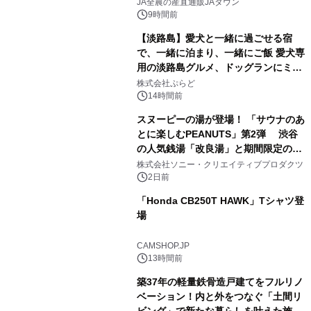
販売！～毎月１０日の定例企画～
JA全農の産直通販JAタウン
9時間前
【淡路島】愛犬と一緒に過ごせる宿
で、一緒に泊まり、一緒にご飯 愛犬専
用の淡路島グルメ、ドッグランにミニ
3
プール グランピングとトレーラーハウ
株式会社ぷらど
スの2施設で
14時間前
スヌーピーの湯が登場！ 「サウナのあ
とに楽しむPEANUTS」第2弾 渋谷
の人気銭湯「改良湯」と期間限定のコ
4
ラボレーション サウナイキタイコラ
株式会社ソニー・クリエイティブプロダクツ
ボグッズも発売決定！
2日前
「Honda CB250T HAWK」Tシャツ登
場
5
CAMSHOP.JP
13時間前
築37年の軽量鉄骨造戸建てをフルリノ
ベーション！内と外をつなぐ「土間リ
ビング」で新たな暮らしを叶えた施工