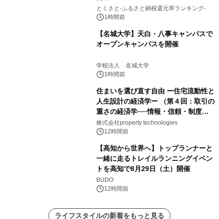
とくさと-ふるさと納税還元率ランキング-
1時間前
【名城大学】天白・八事キャンパスで
オープンキャンパスを開催
学校法人 名城大学
1時間前
住まいを選び直す自由 ー住宅流動性と
人生設計の経済学ー （第４回：取引の
重さの経済学──情報・信頼・制度を
PropTechはどう組み替えるか）｜
株式会社property technologies
PropTech-Lab
12時間前
【高知から世界へ】トップランナーと
一緒に走るトレイルランニングイベン
トを高知で8月29日（土）開催
BUDO
12時間前
ライフスタイルの新着をもっと見る