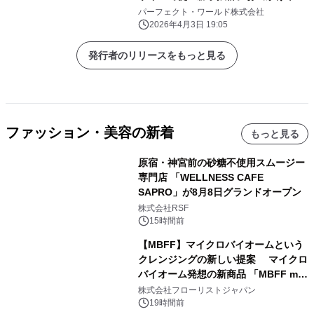
行にぜひ！
パーフェクト・ワールド株式会社
2026年4月3日 19:05
発行者のリリースをもっと見る
ファッション・美容の新着
もっと見る
原宿・神宮前の砂糖不使用スムージー
専門店 「WELLNESS CAFE
SAPRO」が8月8日グランドオープン
株式会社RSF
15時間前
【MBFF】マイクロバイオームという
クレンジングの新しい提案 マイクロ
バイオーム発想の新商品 「MBFF mb
クレンジングPRO」を2026年8月6日
株式会社フローリストジャパン
発売
19時間前