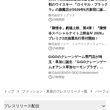
初のウイスキー 『ロイヤル・ブラック
ラ』の旗艦店が2026年6月新宿に誕
4
生 バカルディ ジャパンと連携した
株式会社ティグリス
没入型バー「BAR Arca」
23時間前
「陳情令」劇場上映、第4弾！ 『陳情
令スペシャルナイト上映会Ⅳ 2026』
プレリク2次抽選先行受付開始！
5
株式会社ソニー・ミュージックソリューショ
ンズ
15時間前
GiGOのクレーンゲーム専門店が埼
玉・草加に誕生 「GiGOクレーンゲー
ムオアシス草加セーモンプラザ」
6
2026年8月7日(金)10時グランドオープ
株式会社GENDA GiGO Entertainment
ン
17時間前
トップ
ファッション・美容のプレスリリース一覧
パーフェ
プレスリリース配信