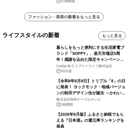
21時間前
ファッション・美容の新着をもっと見る
ライフスタイルの新着
もっと見る
暮らしをもっと便利にする生活家電ブ
ランド「SOPPY」、楽天市場店5周
年！感謝を込めた限定キャンペーンを
8月10日より開催
LivelyLifeライブリーライフ株式会社
30分前
【令和8年8月8日】トリプル「8」の日
に発表！ ヨックモック・地域バージョ
ンの秋田デザイン缶が誕生 ～かわいい
秋田犬の子犬と秋田の四季と名所を巡
株式会社秋田ケーブルテレビ
るパッケージ～ 9月1日(火)秋田県内で
1時間前
販売開始
【2026年8月版】ふるさと納税でもら
える『日本酒』の還元率ランキングを
発表