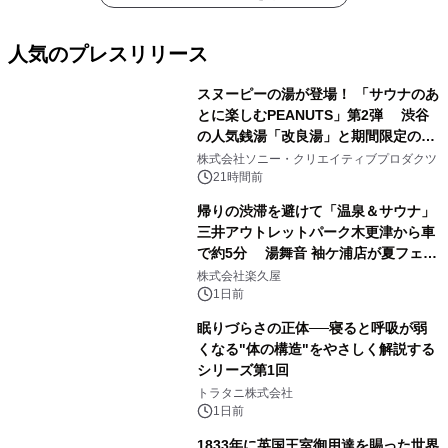
人気のプレスリリース
スヌーピーの湯が登場！ 「サウナのあ
とに楽しむPEANUTS」第2弾 渋谷
の人気銭湯「改良湯」と期間限定のコ
1
ラボレーション サウナイキタイコラ
株式会社ソニー・クリエイティブプロダクツ
ボグッズも発売決定！
21時間前
帰りの渋滞を避けて「温泉＆サウナ」
三井アウトレットパーク木更津から車
で約5分 湯舞音 袖ケ浦店が夏フェア
2
メニューを提供
株式会社楽久屋
1日前
眠りづらさの正体──寝ると呼吸が弱
くなる"体の構造"をやさしく解説する
シリーズ第1回
3
トラタニ株式会社
1日前
1833年に英国王室御用達を賜った世界