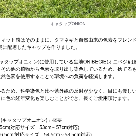
キャタップONION
ィット感はそのままに、タマネギと自然由来の色素をブレンドした
境に配慮したキャップを作りました。
N(キャタップオニオン)に使用している生地ONIBEGIE(オニベジ
とその他の植物から色素を取り出し染色しているため、捨てる
天然色素を使用することで環境への負荷を軽減します。
いるため、科学染色と比べ紫外線の反射が少なく、目にも優し
ちに色の経年変化も楽しむことができ、長くご愛用頂けます。
ION(キャタップオニオン)」概要
5cm(対応サイズ 53cm～57cm対応)
(対応サイズ 54.5cm～58.5cm対応)