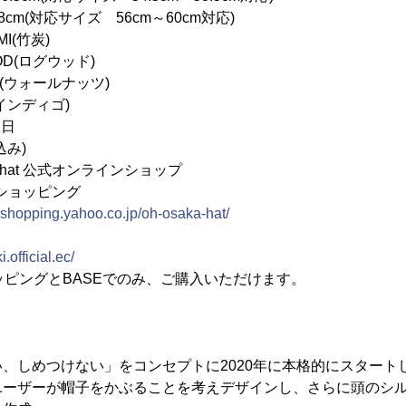
対応サイズ 56cm～60cm対応)
I(竹炭)
(ログウッド)
ォールナッツ)
ンディゴ)
1日
込み)
a hat 公式オンラインショップ
!ショッピング
e.shopping.yahoo.co.jp/oh-osaka-hat/
i.official.ec/
ョッピングとBASEでのみ、ご購入いただけます。
、しめつけない」をコンセプトに2020年に本格的にスタート
ユーザーが帽子をかぶることを考えデザインし、さらに頭のシ