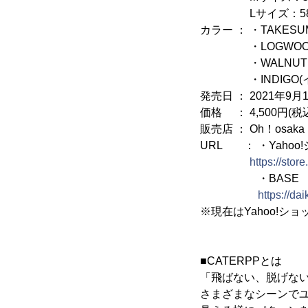
Lサイズ：58cm(
カラー ： ・TAKESUM
・LOGWOOD
・WALNUT(ウ
・INDIGO(イ
発売日 ： 2021年9月
価格 ： 4,500円(税
販売店 ： Oh！osak
URL ： ・Yahoo
https://stor
・BASE
https://daik
※現在はYahoo!シ
■CATERPPとは
「飛ばない、脱げない
さまざまなシーンで