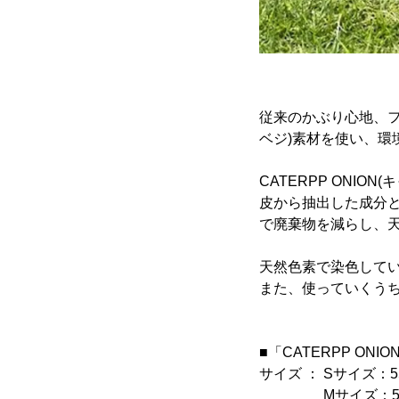
従来のかぶり心地、フ
ベジ)素材を使い、環
CATERPP ONIO
皮から抽出した成分
で廃棄物を減らし、
天然色素で染色して
また、使っていくう
■「CATERPP ON
サイズ ： Sサイズ：5
Mサイズ：56.5cm