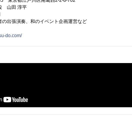
85 東京都江戸川区南葛西2-2-8-702
役 山田 淳平
月
者の出張演奏、和のイベント企画運営など
tsu-do.com/