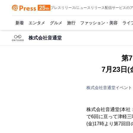
プレスリリース/ニュースリリース配信サービスの
新着
エンタメ
グルメ
旅行
ファッション・美容
ライ
株式会社音通堂
第
7月23
株式会社音通堂
イベント
株式会社音通堂(本社
で6回に亘って津軽三
(金)17時より第7