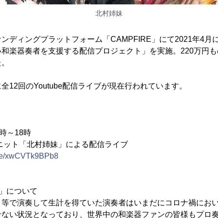
北村姉妹
ンディングプラットフォーム「CAMPFIRE」にて2021年4
和楽器奏者を支援する配信プロジェクト」を実施。220万円
た。
12回のYoutube配信ライブが現在行われています。
7時～18時
ニット「北村姉妹」による配信ライブ
u.be/xwCVTk9BPb8
」について
ト等で演奏して生計を得ていた演奏者はいまだにコロナ禍にお
せない状況となっており、世界中の和楽器ファンの皆様もプロ