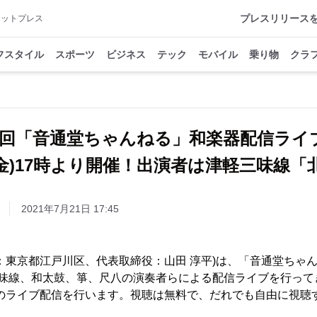
プレスリリース
アットプレス
フスタイル
スポーツ
ビジネス
テック
モバイル
乗り物
クラ
7回「音通堂ちゃんねる」和楽器配信ライ
日(金)17時より開催！出演者は津軽三味線「
2021年7月21日 17:45
：東京都江戸川区、代表取締役：山田 淳平)は、「音通堂ちゃ
味線、和太鼓、箏、尺八の演奏者らによる配信ライブを行ってき
回目のライブ配信を行います。視聴は無料で、だれでも自由に視