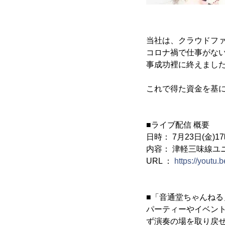
当社は、クラウドファ
コロナ禍で仕事がない
事成功裡に終えまし
これで得た資金を基に全
■ライブ配信 概要
日時： 7月23日(金)1
内容： 津軽三味線ユ
URL ：
https://yout
■「音通堂ちゃんねる
パーティーやイベン
ず演奏の場を取り戻