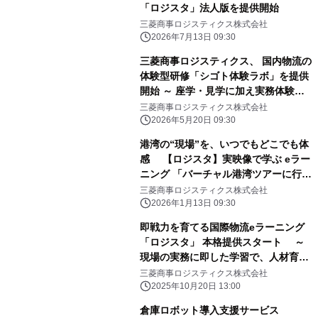
「ロジスタ」法人版を提供開始
三菱商事ロジスティクス株式会社
2026年7月13日 09:30
三菱商事ロジスティクス、 国内物流の
体験型研修「シゴト体験ラボ」を提供
開始 ～ 座学・見学に加え実務体験を
新たに提供、 現場理解を実践レベルへ
三菱商事ロジスティクス株式会社
～
2026年5月20日 09:30
港湾の“現場”を、いつでもどこでも体
感 【ロジスタ】実映像で学ぶ eラー
ニング 「バーチャル港湾ツアーに行っ
てみよう！」提供開始
三菱商事ロジスティクス株式会社
2026年1月13日 09:30
即戦力を育てる国際物流eラーニング
「ロジスタ」 本格提供スタート ～
現場の実務に即した学習で、人材育成
の属人化・非効率を解消 ～
三菱商事ロジスティクス株式会社
2025年10月20日 13:00
倉庫ロボット導入支援サービス