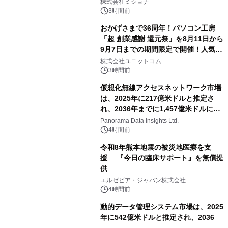
株式会社ミショナ
3時間前
おかげさまで36周年！パソコン工房
「超 創業感謝 還元祭」を8月11日から
9月7日までの期間限定で開催！人気の
ゲーミングPCや高性能ノートPCなど
株式会社ユニットコム
対象iiyama PCのご購入で最大3万円分
3時間前
相当を還元
仮想化無線アクセスネットワーク市場
は、2025年に217億米ドルと推定さ
れ、2036年までに1,457億米ドルに達
すると予測されており、予測期間
Panorama Data Insights Ltd.
（2026年～2036年）
4時間前
令和8年熊本地震の被災地医療を支
援 『今日の臨床サポート』を無償提
供
エルゼビア・ジャパン株式会社
4時間前
動的データ管理システム市場は、2025
年に542億米ドルと推定され、2036