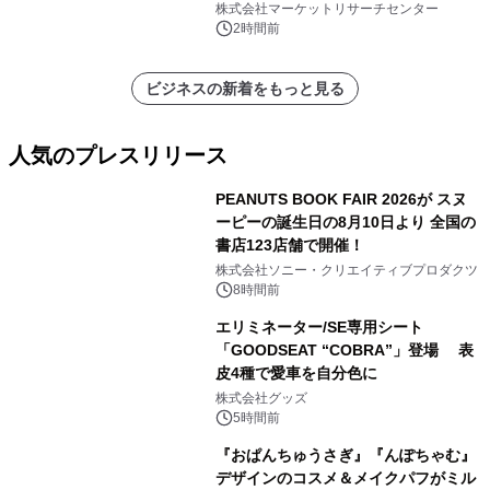
メント、その他）・分析レポートを発
株式会社マーケットリサーチセンター
表
2時間前
ビジネスの新着をもっと見る
人気のプレスリリース
PEANUTS BOOK FAIR 2026が スヌ
ーピーの誕生日の8月10日より 全国の
書店123店舗で開催！
1
株式会社ソニー・クリエイティブプロダクツ
8時間前
エリミネーター/SE専用シート
「GOODSEAT “COBRA”」登場 表
皮4種で愛車を自分色に
2
株式会社グッズ
5時間前
『おぱんちゅうさぎ』『んぽちゃむ』
デザインのコスメ＆メイクパフがミル