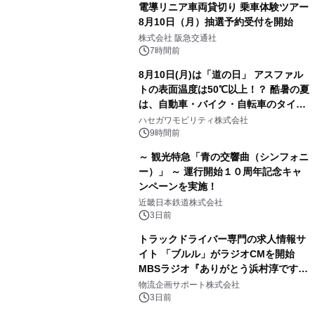
電導リニア車両貸切り 乗車体験ツアー
8月10日（月）抽選予約受付を開始
株式会社 阪急交通社
7時間前
8月10日(月)は「道の日」 アスファル
トの表面温度は50℃以上！？ 酷暑の夏
は、自動車・バイク・自転車のタイヤ
バーストが増加 簡単にできる予防法
ハセガワモビリティ株式会社
をご紹介
9時間前
～ 観光特急「青の交響曲（シンフォニ
ー）」 ～ 運行開始１０周年記念キャ
ンペーンを実施！
近畿日本鉄道株式会社
3日前
トラックドライバー専門の求人情報サ
イト 「ブルル」がラジオCMを開始
MBSラジオ『ありがとう浜村淳です』
にて8月1日(土)より
物流企画サポート株式会社
3日前