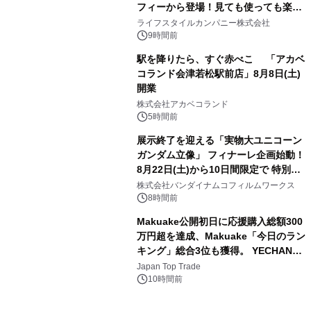
フィーから登場！見ても使っても楽し
3
い、ポップでキュートなコレクショ
ライフスタイルカンパニー株式会社
ン。
9時間前
駅を降りたら、すぐ赤べこ 「アカベ
コランド会津若松駅前店」8月8日(土)
開業
4
株式会社アカベコランド
5時間前
展示終了を迎える「実物大ユニコーン
ガンダム立像」 フィナーレ企画始動！
8月22日(土)から10日間限定で 特別映
5
像『UNICORN GUNDAM Statue ―
株式会社バンダイナムコフィルムワークス
BEYOND POSSIBILITY ―』を上映！
8時間前
Makuake公開初日に応援購入総額300
万円超を達成、Makuake「今日のラン
キング」総合3位も獲得。 YECHAN音
6
浴シンギングボウル第2弾の大型サイ
Japan Top Trade
ズ（XL・2XL・3XL）を先行販売中
10時間前