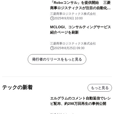
「Roboコンサル」を提供開始 三菱
商事ロジスティクスが注目の自動化支
援領域に本格参入
三菱商事ロジスティクス株式会社
2025年9月9日 10:00
MCLOGI、コンサルティングサービス
紹介ページを刷新
三菱商事ロジスティクス株式会社
2025年8月25日 09:30
発行者のリリースをもっと見る
テックの新着
もっと見る
エルグラムのコメント自動返信でレシ
ピ配布、約298万回再生の事例公開