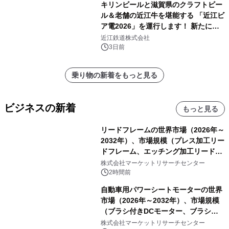
キリンビールと滋賀県のクラフトビー
ル＆老舗の近江牛を堪能する 「近江ビ
ア電2026」を運行します！ 新たに
「長濱浪漫ビール」が参加！キリン一
近江鉄道株式会社
番搾り飲み放題が復活！
3日前
乗り物の新着をもっと見る
ビジネスの新着
もっと見る
リードフレームの世界市場（2026年～
2032年）、市場規模（プレス加工リー
ドフレーム、エッチング加工リードフ
レーム）・分析レポートを発表
株式会社マーケットリサーチセンター
2時間前
自動車用パワーシートモーターの世界
市場（2026年～2032年）、市場規模
（ブラシ付きDCモーター、ブラシレ
スDCモーター）・分析レポートを発
株式会社マーケットリサーチセンター