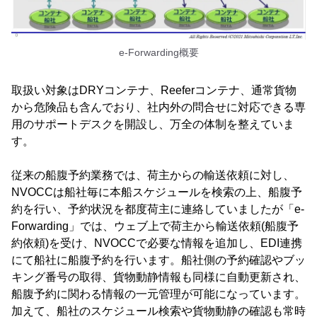
e-Forwarding概要
取扱い対象はDRYコンテナ、Reeferコンテナ、通常貨物
から危険品も含んでおり、社内外の問合せに対応できる専
用のサポートデスクを開設し、万全の体制を整えていま
す。
従来の船腹予約業務では、荷主からの輸送依頼に対し、
NVOCCは船社毎に本船スケジュールを検索の上、船腹予
約を行い、予約状況を都度荷主に連絡していましたが「e-
Forwarding」では、ウェブ上で荷主から輸送依頼(船腹予
約依頼)を受け、NVOCCで必要な情報を追加し、EDI連携
にて船社に船腹予約を行います。船社側の予約確認やブッ
キング番号の取得、貨物動静情報も同様に自動更新され、
船腹予約に関わる情報の一元管理が可能になっています。
加えて、船社のスケジュール検索や貨物動静の確認も常時