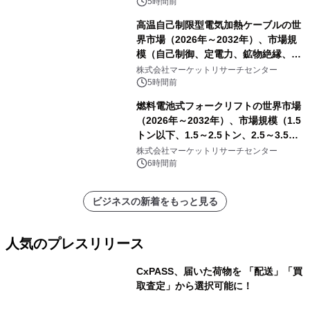
5時間前
高温自己制限型電気加熱ケーブルの世
界市場（2026年～2032年）、市場規
模（自己制御、定電力、鉱物絶縁、表
皮効果）・分析レポートを発表
株式会社マーケットリサーチセンター
5時間前
燃料電池式フォークリフトの世界市場
（2026年～2032年）、市場規模（1.5
トン以下、1.5～2.5トン、2.5～3.5ト
ン、3.5～5.0トン、その他）・分析レ
株式会社マーケットリサーチセンター
ポートを発表
6時間前
ビジネスの新着をもっと見る
人気のプレスリリース
CxPASS、届いた荷物を 「配送」「買
取査定」から選択可能に！
1