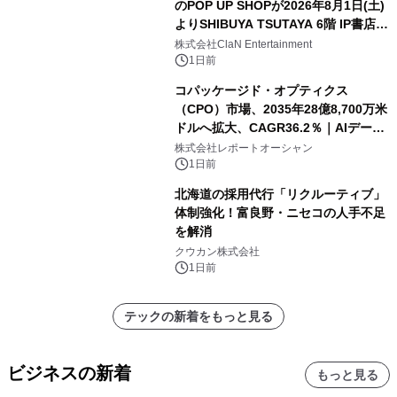
のPOP UP SHOPが2026年8月1日(土)
よりSHIBUYA TSUTAYA 6階 IP書店で
開催決定！！
株式会社ClaN Entertainment
1日前
コパッケージド・オプティクス
（CPO）市場、2035年28億8,700万米
ドルへ拡大、CAGR36.2％｜AIデータ
センター・高速光通信需要が成長を加
株式会社レポートオーシャン
速
1日前
北海道の採用代行「リクルーティブ」
体制強化！富良野・ニセコの人手不足
を解消
クウカン株式会社
1日前
テックの新着をもっと見る
ビジネスの新着
もっと見る