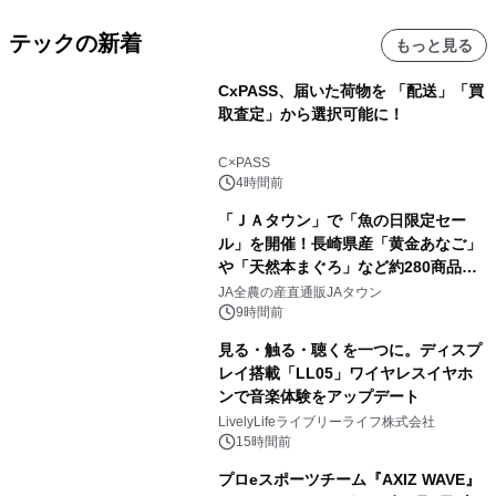
テックの新着
もっと見る
CxPASS、届いた荷物を 「配送」「買
取査定」から選択可能に！
C×PASS
4時間前
「ＪＡタウン」で「魚の日限定セー
ル」を開催！長崎県産「黄金あなご」
や「天然本まぐろ」など約280商品を
販売！～毎月１０日の定例企画～
JA全農の産直通販JAタウン
9時間前
見る・触る・聴くを一つに。ディスプ
レイ搭載「LL05」ワイヤレスイヤホ
ンで音楽体験をアップデート
LivelyLifeライブリーライフ株式会社
15時間前
プロeスポーツチーム『AXIZ WAVE』