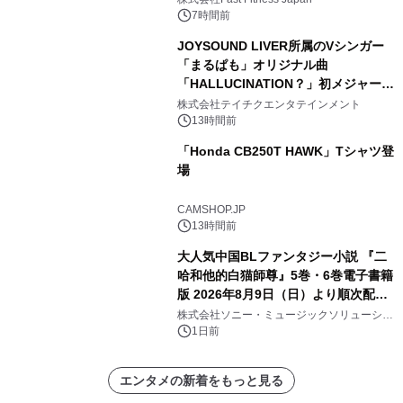
7時間前
JOYSOUND LIVER所属のVシンガー
「まるぱも」オリジナル曲
「HALLUCINATION？」初メジャー配
信リリース決定！
株式会社テイチクエンタテインメント
13時間前
「Honda CB250T HAWK」Tシャツ登
場
CAMSHOP.JP
13時間前
大人気中国BLファンタジー小説 『二
哈和他的白猫師尊』5巻・6巻電子書籍
版 2026年8月9日（日）より順次配信
開始
株式会社ソニー・ミュージックソリューショ
ンズ
1日前
エンタメの新着をもっと見る