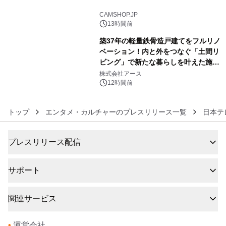
5
CAMSHOP.JP
13時間前
築37年の軽量鉄骨造戸建てをフルリノ
ベーション！内と外をつなぐ「土間リ
ビング」で新たな暮らしを叶えた施工
6
事例を株式会社アースが公開
株式会社アース
12時間前
トップ
エンタメ・カルチャーのプレスリリース一覧
日本テ
プレスリリース配信
サポート
関連サービス
•
運営会社