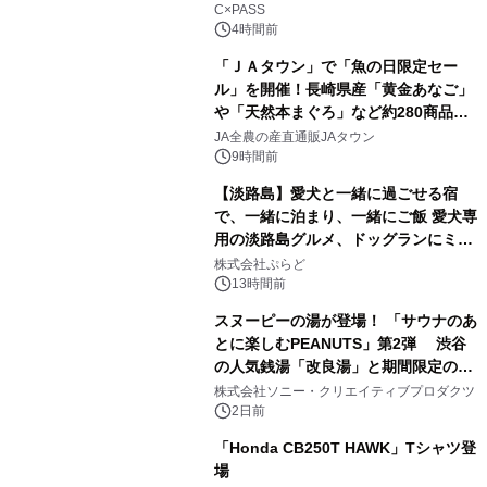
C×PASS
4時間前
「ＪＡタウン」で「魚の日限定セー
ル」を開催！長崎県産「黄金あなご」
や「天然本まぐろ」など約280商品を
2
販売！～毎月１０日の定例企画～
JA全農の産直通販JAタウン
9時間前
【淡路島】愛犬と一緒に過ごせる宿
で、一緒に泊まり、一緒にご飯 愛犬専
用の淡路島グルメ、ドッグランにミニ
3
プール グランピングとトレーラーハウ
株式会社ぷらど
スの2施設で
13時間前
スヌーピーの湯が登場！ 「サウナのあ
とに楽しむPEANUTS」第2弾 渋谷
の人気銭湯「改良湯」と期間限定のコ
4
ラボレーション サウナイキタイコラ
株式会社ソニー・クリエイティブプロダクツ
ボグッズも発売決定！
2日前
「Honda CB250T HAWK」Tシャツ登
場