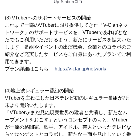
Up-Stationロゴ
(3) VTuberへのサポートサービスの開始
これまで一部のVTuberに限り提供してきた「V-Clanネッ
トワーク」のサポートサービスを、VTuberであればどな
たでもご利用いただけるよう、新たにサービスを拡大いた
します。番組やイベントの出演機会、企業とのコラボのご
紹介など充実したサービスをご自身にあったプランでご利
用できます。
プラン詳細はこちら：
https://v-clan.jp/network/
(4)地上波レギュラー番組の開始
VTuberを主役にした日本テレビ初のレギュラー番組が7月
末より開始いたします。
「VTuberがまだ見ぬ現実世界の猛者と共演し、新たなム
ーブメントをおこす」というコンセプトのもと、VTuber
が一流の格闘家、歌手、アイドル、芸人といったテレビな
らではのゲストとコラボし、新たな一面を見出していく番