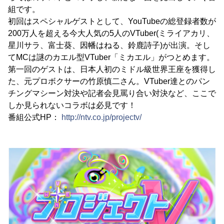
組です。
初回はスペシャルゲストとして、YouTubeの総登録者数が
200万人を超える今大人気の5人のVTuber(ミライアカリ、
星川サラ、富士葵、因幡はねる、鈴鹿詩子)が出演。そし
てMCは謎のカエル型VTuber「ミカエル」がつとめます。
第一回のゲストは、日本人初のミドル級世界王座を獲得し
た、元プロボクサーの竹原慎二さん。VTuber達とのパン
チングマシーン対決や記者会見罵り合い対決など、ここで
しか見られないコラボは必見です！
番組公式HP：
http://ntv.co.jp/projectv/