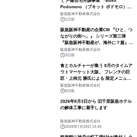
て 戸建住宅分譲事業 『Bukit
Podomoro （ブキット ポドモロ）』
に参画します タウンハウスとショップ
阪急阪神不動産株式会社
ハウスを合わせた 総戸数432戸のプロ
1日前
ジェクト
阪急阪神不動産の企業CM 『ひと、つ
ながりの街へ。』 シリーズ第三弾
『阪急阪神不動産が、海外に？篇』を
8月4日（火）から放映開始 今田美桜
阪急阪神不動産株式会社
さんがインドネシア・ジャカルタの セ
3日前
ントラルパークモールへ！
食とカルチャーが集う 8月のタイムア
ウトマーケット大阪。 フレンチの巨
匠・上柿元 勝氏による 限定メニュー
が登場。 限定かき氷、アートイベント
阪急阪神不動産株式会社
や盆踊りイベントも開催。
6日前
2026年8月3日から 旧千里阪急ホテル
の解体工事に着手します
阪急阪神不動産株式会社
2026年7月29日 14:45