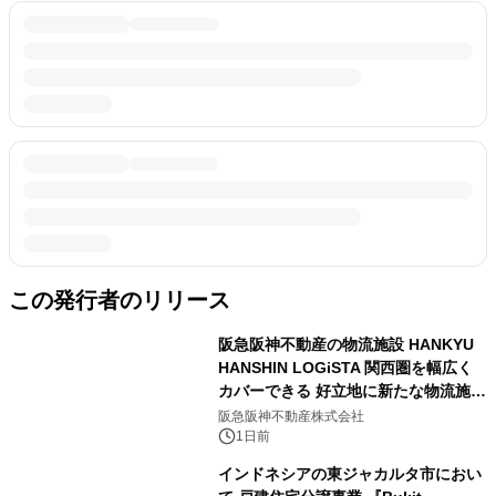
この発行者のリリース
阪急阪神不動産の物流施設 HANKYU
HANSHIN LOGiSTA 関西圏を幅広く
カバーできる 好立地に新たな物流施設
が誕生 「ロジスタ北伊丹」と「ロジス
阪急阪神不動産株式会社
タ京都伏見」が 竣工しました
1日前
インドネシアの東ジャカルタ市におい