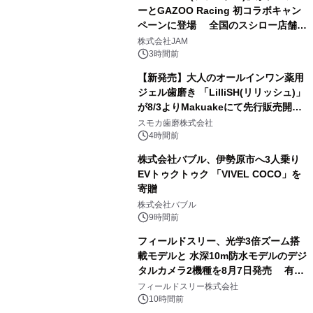
ーとGAZOO Racing 初コラボキャン
ペーンに登場 全国のスシロー店舗で
3
GR 4車種の FUNBOO(ミニカー)付き
株式会社JAM
メニューが展開されます
3時間前
【新発売】大人のオールインワン薬用
ジェル歯磨き 「LilliSH(リリッシュ)」
が8/3よりMakuakeにて先行販売開
4
始！
スモカ歯磨株式会社
4時間前
株式会社バブル、伊勢原市へ3人乗り
EVトゥクトゥク 「VIVEL COCO」を
寄贈
5
株式会社バブル
9時間前
フィールドスリー、光学3倍ズーム搭
載モデルと 水深10m防水モデルのデジ
タルカメラ2機種を8月7日発売 有効
6
約1300万画素、用途別に選べるコンデ
フィールドスリー株式会社
ジ新登場
10時間前