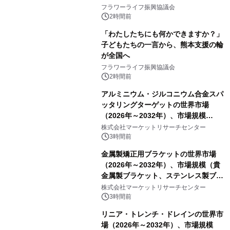
フラワーライフ振興協議会
2時間前
「わたしたちにも何かできますか？」
子どもたちの一言から、熊本支援の輪
が全国へ
フラワーライフ振興協議会
2時間前
アルミニウム・ジルコニウム合金スパ
ッタリングターゲットの世界市場
（2026年～2032年）、市場規模
（0.995、0.999、その他）・分析レポ
株式会社マーケットリサーチセンター
ートを発表
3時間前
金属製矯正用ブラケットの世界市場
（2026年～2032年）、市場規模（貴
金属製ブラケット、ステンレス製ブラ
ケット、純チタン製ブラケット）・分
株式会社マーケットリサーチセンター
析レポートを発表
3時間前
リニア・トレンチ・ドレインの世界市
場（2026年～2032年）、市場規模