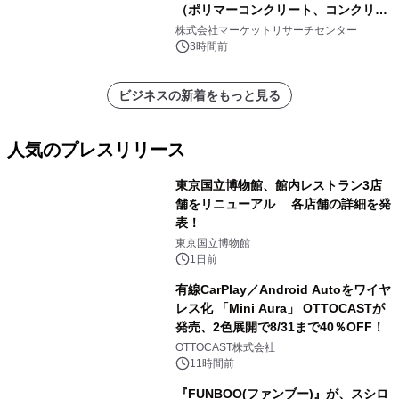
（ポリマーコンクリート、コンクリー
ト、プラスチック、金属）・分析レポ
株式会社マーケットリサーチセンター
ートを発表
3時間前
ビジネスの新着をもっと見る
人気のプレスリリース
東京国立博物館、館内レストラン3店
舗をリニューアル 各店舗の詳細を発
表！
1
東京国立博物館
1日前
有線CarPlay／Android Autoをワイヤ
レス化 「Mini Aura」 OTTOCASTが
発売、2色展開で8/31まで40％OFF！
2
OTTOCAST株式会社
11時間前
『FUNBOO(ファンブー)』が、スシロ