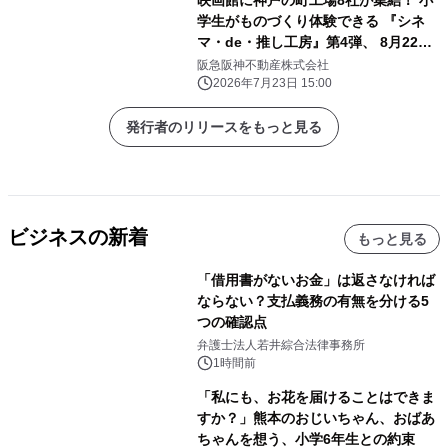
映画館に神戸の町工場8社が集結！ 小
学生がものづくり体験できる 『シネ
マ・de・推し工房』第4弾、 8月22日
（土）・23日（日）開催 ～神戸の職
阪急阪神不動産株式会社
人技に出会う、夏休みワークショップ
2026年7月23日 15:00
～
発行者のリリースをもっと見る
ビジネスの新着
もっと見る
「借用書がないお金」は返さなければ
ならない？支払義務の有無を分ける5
つの確認点
弁護士法人若井綜合法律事務所
1時間前
「私にも、お花を届けることはできま
すか？」熊本のおじいちゃん、おばあ
ちゃんを想う、小学6年生との約束