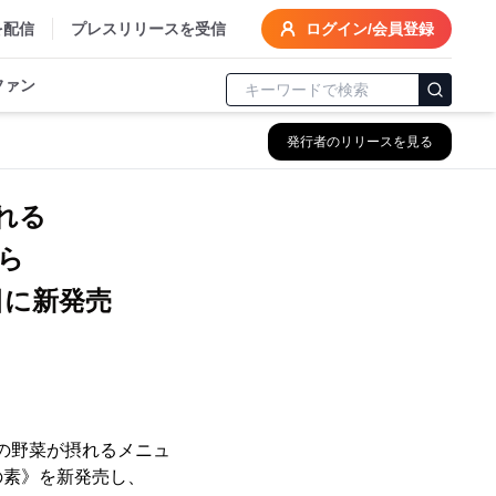
を配信
プレスリリースを受信
ログイン/会員登録
ファン
発行者のリリースを見る
れる
ら
日に新発売
分の野菜が摂れるメニュ
の素》を新発売し、