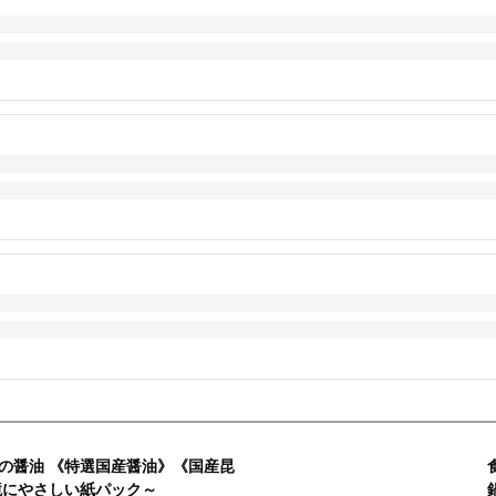
の醤油 《特選国産醤油》《国産昆
境にやさしい紙パック～