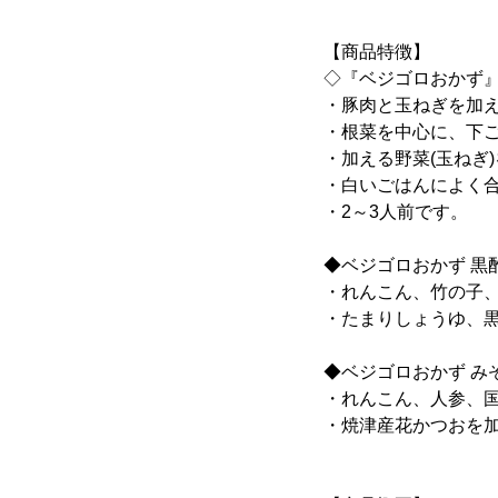
【商品特徴】
◇『ベジゴロおかず
・豚肉と玉ねぎを加
・根菜を中心に、下
・加える野菜(玉ねぎ
・白いごはんによく
・2～3人前です。
◆ベジゴロおかず 黒
・れんこん、竹の子、
・たまりしょうゆ、
◆ベジゴロおかず み
・れんこん、人参、国
・焼津産花かつおを