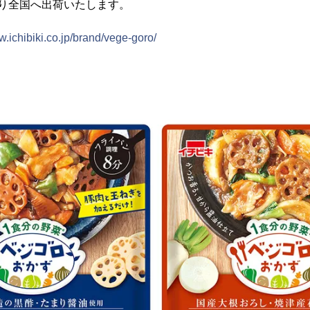
金)より全国へ出荷いたします。
w.ichibiki.co.jp/brand/vege-goro/