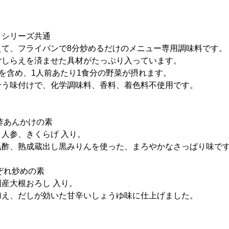
』シリーズ共通
えて、フライパンで8分炒めるだけのメニュー専用調味料です。
ごしらえを済ませた具材がたっぷり入っています。
)を含め、1人前あたり1食分の野菜が摂れます。
合う味付けで、化学調味料、香料、着色料不使用です。
酢あんかけの素
人参、きくらげ 入り。
黒酢、熟成蔵出し黒みりんを使った、まろやかなさっぱり味で
ぞれ炒めの素
産大根おろし 入り。
加え、だしが効いた甘辛いしょうゆ味に仕上げました。