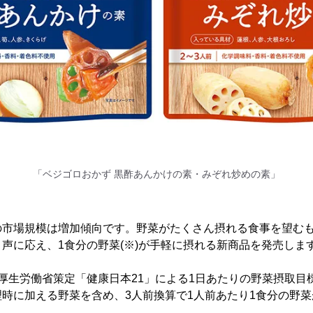
「ベジゴロおかず 黒酢あんかけの素・みぞれ炒めの素」
の市場規模は増加傾向です。野菜がたくさん摂れる食事を望む
声に応え、1食分の野菜(※)が手軽に摂れる新商品を発売しま
厚生労働省策定「健康日本21」による1日あたりの野菜摂取目標値
時に加える野菜を含め、3人前換算で1人前あたり1食分の野