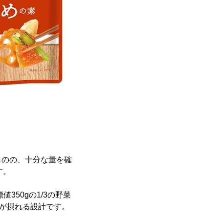
ものの、十分な量を確
す。
350gの1/3の野菜
菜が摂れる設計です。