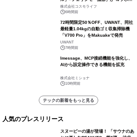
ャンペーンを実施
株式会社コスモライフ
6時間前
72時間限定50％OFF、UWANT、同社
最軽量1.04kgの自動ゴミ収集掃除機
「V700 Pro」をMakuakeで発売
UWANT
7時間前
lmessage、MCP接続機能を強化し、
AIから設定操作できる機能を拡充
株式会社ミショナ
10時間前
テックの新着をもっと見る
人気のプレスリリース
スヌーピーの湯が登場！ 「サウナのあ