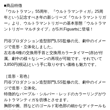
■商品特徴
『ウルトラマン』55周年、『ウルトラマンティガ』25周
年という記念すべき年の新シリーズ『ウルトラマントリガ
ー』より、ウルトラマントリガーの基本形態「ウルトラマ
ントリガー マルチタイプ」がS.H.Figuartsに登場！
円谷プロダクション造型部門LSS監修の元、劇中のイメー
ジで造形・立体化しました。
左右各4種の交換用手首と交換用カラータイマー(赤)が付
属。劇中の様々なシーンの再現が可能です。それでいて
3,850円(税込)という手に取りやすい価格も魅力です。
［造形・彩色］
円谷プロダクション造型部門LSS監修の元、劇中のイメー
ジで造形・立体化。
特徴的なパープル・シルバー・レッドのカラーリングがウ
ルトラマンティガを彷彿とさせます。
胸部や腕、脛などのゴールド彩色部の細かなディテールも