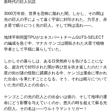
新時代の巨人伝説
3000万年前、世界を恐怖に陥れた闇。しかし、その闇は
光の巨人の手によって遠く宇宙に封印された。力尽き、赤
き星で眠りにつく光の巨人。そして時は流れ――。
地球平和同盟TPUがエキスパートチームGUTS-SELECT
の編成を急ぐ中、マナカ ケンゴは開拓された火星で植物
学者として平穏に暮らしていた。
しかしその暮らしは、ある日突然終りを告げることにな
る。超古代で封印された闇が再び息を吹き返したのだ！火
星の街が謎の怪獣に蹂躙される中、ケンゴは運命に導かれ
た出会いを果たすこととなる。そう、それは眠りについて
いた光の巨人との出会い。
ケンゴとこの光の巨人との出会いは彼の、そして地球の運
命にどう影響を与えていくのか。悠久の時を超えて蘇る光
の巨人。その名は――ウルトラマントリガー！