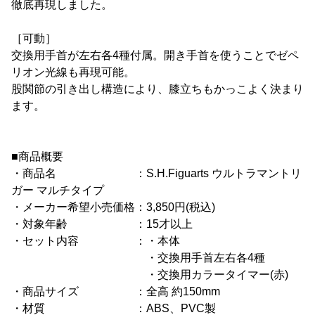
徹底再現しました。
［可動］
交換用手首が左右各4種付属。開き手首を使うことでゼペ
リオン光線も再現可能。
股関節の引き出し構造により、膝立ちもかっこよく決まり
ます。
■商品概要
・商品名 ：S.H.Figuarts ウルトラマントリ
ガー マルチタイプ
・メーカー希望小売価格：3,850円(税込)
・対象年齢 ：15才以上
・セット内容 ：・本体
・交換用手首左右各4種
・交換用カラータイマー(赤)
・商品サイズ ：全高 約150mm
・材質 ：ABS、PVC製