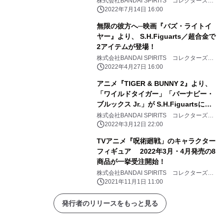
株式会社BANDAI SPIRITS コレクターズ事
業部
2022年7月14日 16:00
無限の彼方へ─映画『バズ・ライトイ
ヤー』より、 S.H.Figuarts／超合金で
2アイテムが登場！
株式会社BANDAI SPIRITS コレクターズ事
業部
2022年4月27日 16:00
アニメ『TIGER & BUNNY 2』より、
「ワイルドタイガー」「バーナビー・
ブルックス Jr.」が S.H.Figuartsに登
場！
株式会社BANDAI SPIRITS コレクターズ事
業部
2022年3月12日 22:00
TVアニメ『呪術廻戦」のキャラクター
フィギュア 2022年3月・4月発売の8
商品が一挙受注開始！
株式会社BANDAI SPIRITS コレクターズ事
業部
2021年11月1日 11:00
発行者のリリースをもっと見る