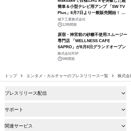
Makuakeで目標1341％を突破した超
簡単＆小型テレビ用アンプ 「SW TV
Plus」8月7日より一般販売開始！ ケ
5
ーブル1本つなぐだけ、テレビの音が
城下工業株式会社
ぐっと豊かに
12時間前
原宿・神宮前の砂糖不使用スムージー
専門店 「WELLNESS CAFE
SAPRO」が8月8日グランドオープン
6
株式会社RSF
5時間前
トップ
エンタメ・カルチャーのプレスリリース一覧
株式会社
プレスリリース配信
サポート
関連サービス