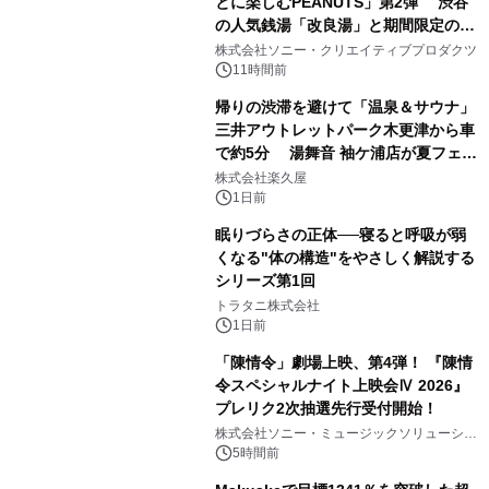
とに楽しむPEANUTS」第2弾 渋谷
の人気銭湯「改良湯」と期間限定のコ
1
ラボレーション サウナイキタイコラ
株式会社ソニー・クリエイティブプロダクツ
ボグッズも発売決定！
11時間前
帰りの渋滞を避けて「温泉＆サウナ」
三井アウトレットパーク木更津から車
で約5分 湯舞音 袖ケ浦店が夏フェア
2
メニューを提供
株式会社楽久屋
1日前
眠りづらさの正体──寝ると呼吸が弱
くなる"体の構造"をやさしく解説する
シリーズ第1回
3
トラタニ株式会社
1日前
「陳情令」劇場上映、第4弾！ 『陳情
令スペシャルナイト上映会Ⅳ 2026』
プレリク2次抽選先行受付開始！
4
株式会社ソニー・ミュージックソリューショ
ンズ
5時間前