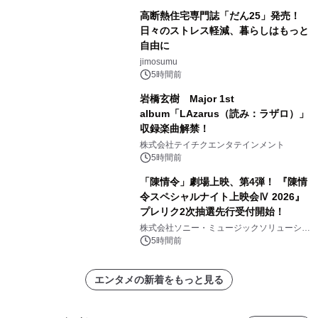
高断熱住宅専門誌「だん25」発売！
日々のストレス軽減、暮らしはもっと
自由に
jimosumu
5時間前
岩橋玄樹 Major 1st
album「LAzarus（読み：ラザロ）」
収録楽曲解禁！
株式会社テイチクエンタテインメント
5時間前
「陳情令」劇場上映、第4弾！ 『陳情
令スペシャルナイト上映会Ⅳ 2026』
プレリク2次抽選先行受付開始！
株式会社ソニー・ミュージックソリューショ
ンズ
5時間前
エンタメの新着をもっと見る