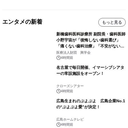
エンタメの新着
もっと見る
新橋歯科医科診療所 副院長・歯科医師
小野宇宙が「後悔しない歯科選び」
「痛くない歯科治療」「不安がない治
療計画」をテーマに専門監修
医療法人財団 興学会
4時間前
名古屋で毎日開催、イマーシブシアタ
ーの常設施設をオープン！
クローズシアター
4時間前
広島生まれのぷよぷよ 広島企業No.1
の“ぷよぷよ愛”が決定！
広島ホームテレビ
4時間前