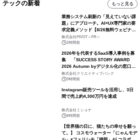
テックの新着
もっと見る
業務システム刷新の「見えていない課
題」にアプローチ。AI×UX専門家の要
求定義メソッド【8/26無料ウェビナ
ー】株式会社PIVOT
株式会社PIVOT＜PR＞
2時間前
2026年を代表するSaaS導入事例を募
集 「SUCCESS STORY AWARD
2026 Autumn byデジタル化の窓口」
開催
株式会社クリエイティブバンク
5時間前
Instagram販売ツールを活用し、3日
間で売上約4,300万円を達成
株式会社ミショナ
6時間前
【世界猫の日に、猫たちの幸せを願っ
て。】 コスモウォーター「にゃんモデ
ル」×フェリシモ「猫部」が コラボキ