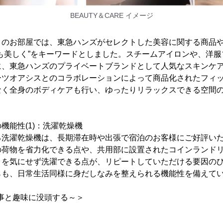
BEAUTY＆CARE イメージ
RE」のお部屋では、東急ハンズがセレクトした美容に関する商品
も美しく”をキーワードとしました。スチームアイロンや、洋
、東急ハンズのプライベートブランドとして人気なスキンケア商
ーツオアシスとのコラボレーションによって商品化されたフィ
なく全身のボディケアも行い、ゆったりリラックスできる空間
機能性(1)：洗濯乾燥機
る洗濯乾燥機は、長期滞在時や出張で宿泊のお客様にご好評い
の荷物を省力化できる点や、共用部に設置されたコインランド
目を気にせず洗濯できる点が、リピートしていただける要因の
らも、日常生活同様に身だしなみを整えられる機能性を備えて
～仕事と趣味に没頭する～＞