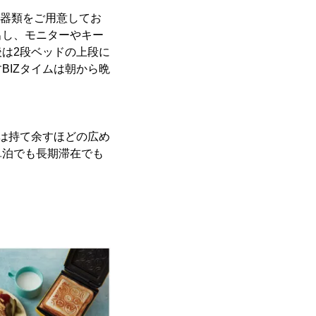
機器類をご用意してお
出し、モニターやキー
は2段ベッドの上段に
BIZタイムは朝から晩
は持て余すほどの広め
単泊でも長期滞在でも