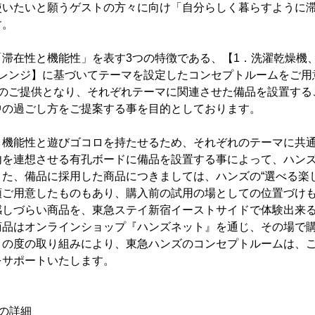
使いたいと願うゲストの方々に向け「自分らしく暮らすように
す。
滞在性と機能性」を表す3つの特徴である、【1．洗濯乾燥機
子レンジ】に基づいてテーマを設定したコンセプトルームをご用
でのご提供となり、それぞれテーマに関連させた備品を設置する
中の過ごし方をご提案する事を目的としております。
、機能性と遊びゴコロを持たせるため、それぞれのテーマに共通
を連想させる有孔ボードに備品を設置する事によって、ハンズ
た、備品に採用した商品につきましては、ハンズの“選べる楽
類ご用意したものもあり、購入前の試用の場としての位置づけ
感しづらい商品を、東急ステイ新宿イーストサイドで体験出来
商品はオンラインショップ『ハンズネット』を通じ、その場で
この度の取り組みにより、東急ハンズのコンセプトルームは、
をサポートいたします。
の詳細