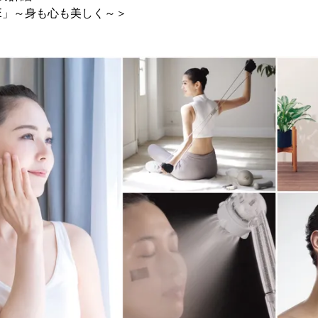
RE」～身も心も美しく～＞