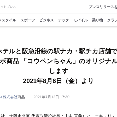
プレスリリース
アットプレス
フスタイル
スポーツ
ビジネス
テック
モバイル
乗り物
クラ
ホテルと阪急沿線の駅ナカ・駅チカ店舗
ボ商品 「コウペンちゃん」のオリジナ
します
2021年8月6日（金）より
ス株式会社
商品
2021年7月12日 17:30
社：大阪市北区 代表取締役社長：山中 直義）と、エキ・リテ