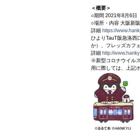
＜概要＞
○期間 2021年8月6
○場所・内容 大阪新
詳細
https://www.han
ひよりTauT阪急洛
か）、フレッズカフ
詳細
http://www.hank
※新型コロナウイル
用に際しては、上記