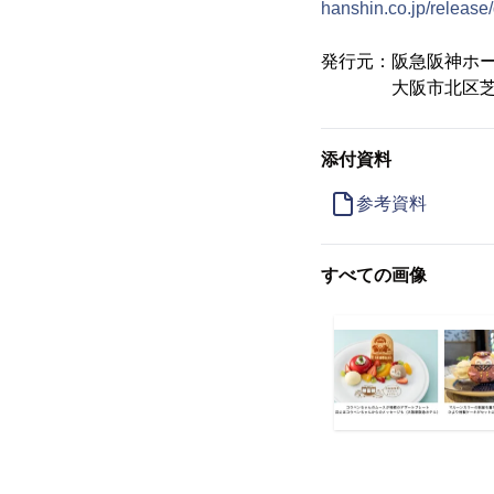
hanshin.co.jp/relea
発行元：阪急阪神ホ
大阪市北区芝田1-
添付資料
参考資料
すべての画像