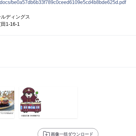
se/docs/be0a57db6b33f789c0ceed6109e5cd4b8bde625d.pdf
ールディングス
16-1
画像一括ダウンロード