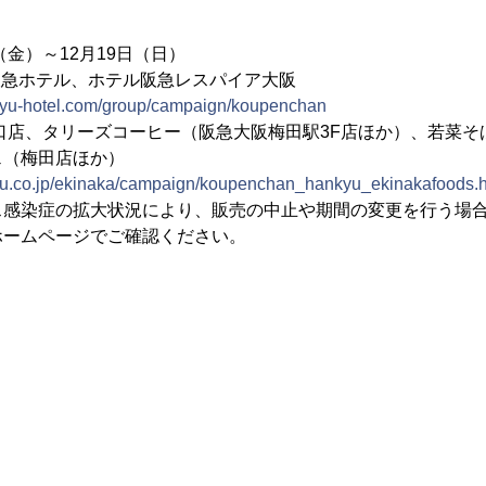
日（金）～12月19日（日）
阪急ホテル、ホテル阪急レスパイア大阪
kyu-hotel.com/group/campaign/koupenchan
西口店、タリーズコーヒー（阪急大阪梅田駅3F店ほか）、若菜
ェ（梅田店ほか）
yu.co.jp/ekinaka/campaign/koupenchan_hankyu_ekinakafoods.h
ス感染症の拡大状況により、販売の中止や期間の変更を行う場
ホームページでご確認ください。