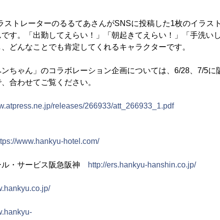
、イラストレーターのるるてあさんがSNSに投稿した1枚のイラ
んです。「出勤してえらい！」「朝起きてえらい！」「手洗い
し、どんなことでも肯定してくれるキャラクターです。
ンちゃん」のコラボレーション企画については、6/28、7/5
で、合わせてご覧ください。
ww.atpress.ne.jp/releases/266933/att_266933_1.pdf
ttps://www.hankyu-hotel.com/
ール・サービス阪急阪神
http://ers.hankyu-hanshin.co.jp/
w.hankyu.co.jp/
w.hankyu-