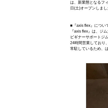
は、新業態となるフィ
日(土)オープンしま
■『axis flex』につい
『axis flex
ビギナーサポートジ
24時間営業しており、ト
常駐しているため、は