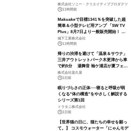
1
ラボレーション サウナイキタイコラ
株式会社ソニー・クリエイティブプロダクツ
ボグッズも発売決定！
11時間前
Makuakeで目標1341％を突破した超
簡単＆小型テレビ用アンプ 「SW TV
Plus」8月7日より一般販売開始！ ケ
2
ーブル1本つなぐだけ、テレビの音が
城下工業株式会社
ぐっと豊かに
11時間前
帰りの渋滞を避けて「温泉＆サウナ」
三井アウトレットパーク木更津から車
で約5分 湯舞音 袖ケ浦店が夏フェア
3
メニューを提供
株式会社楽久屋
1日前
眠りづらさの正体──寝ると呼吸が弱
くなる"体の構造"をやさしく解説する
シリーズ第1回
4
トラタニ株式会社
1日前
【世界猫の日に、猫たちの幸せを願っ
て。】 コスモウォーター「にゃんモデ