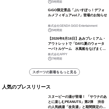
5時間前
GiGO限定景品「ぶいすぽっ！デフォ
ルメフィギュアvol.7」登場のお知らせ
株式会社GENDA GiGO Entertainment
5時間前
【2026年8月16日】あみプレミアム・
アウトレットで「DAY1夏のウォータ
ーバトルゲーム 水風船をなげまくろ
う！」を開催
株式会社APPY
7時間前
スポーツの新着をもっと見る
人気のプレスリリース
スヌーピーの湯が登場！ 「サウナのあ
とに楽しむPEANUTS」第2弾 渋谷
の人気銭湯「改良湯」と期間限定のコ