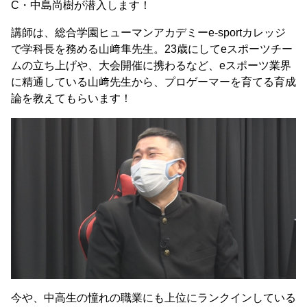
C・中島尚樹が潜入します！
講師は、総合学園ヒューマンアカデミーe-sportカレッジ
で学科長を務める山﨑隼先生。23歳にしてeスポーツチー
ムの立ち上げや、大会開催に携わるなど、eスポーツ業界
に精通している山﨑先生から、プロゲーマーを育てる育成
論を教えてもらいます！
今や、中高生の憧れの職業にも上位にランクインしている