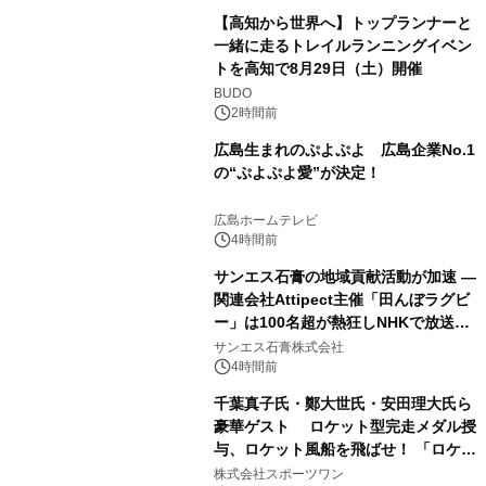
【高知から世界へ】トップランナーと
一緒に走るトレイルランニングイベン
トを高知で8月29日（土）開催
BUDO
2時間前
広島生まれのぷよぷよ 広島企業No.1
の“ぷよぷよ愛”が決定！
広島ホームテレビ
4時間前
サンエス石膏の地域貢献活動が加速 ―
関連会社Attipect主催「田んぼラグビ
ー」は100名超が熱狂しNHKで放送さ
れました。
サンエス石膏株式会社
4時間前
千葉真子氏・鄭大世氏・安田理大氏ら
豪華ゲスト ロケット型完走メダル授
与、ロケット風船を飛ばせ！ 「ロケッ
トマラソン2026」開催
株式会社スポーツワン