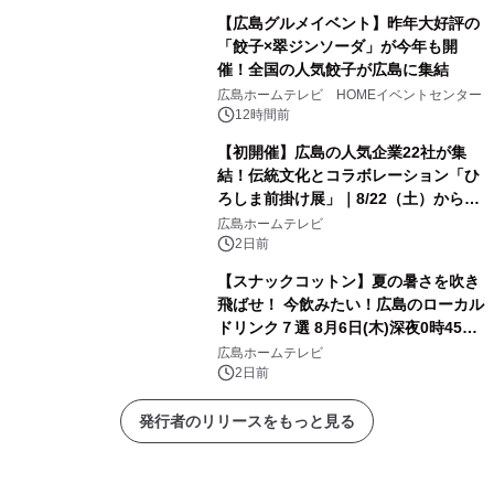
【広島グルメイベント】昨年大好評の
「餃子×翠ジンソーダ」が今年も開
催！全国の人気餃子が広島に集結
広島ホームテレビ HOMEイベントセンター
12時間前
【初開催】広島の人気企業22社が集
結！伝統文化とコラボレーション「ひ
ろしま前掛け展」｜8/22（土）から開
幕！
広島ホームテレビ
2日前
【スナックコットン】夏の暑さを吹き
飛ばせ！ 今飲みたい！広島のローカル
ドリンク７選 8月6日(木)深夜0時45分
放送
広島ホームテレビ
2日前
発行者のリリースをもっと見る