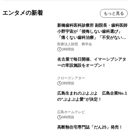
エンタメの新着
もっと見る
新橋歯科医科診療所 副院長・歯科医師
小野宇宙が「後悔しない歯科選び」
「痛くない歯科治療」「不安がない治
療計画」をテーマに専門監修
医療法人財団 興学会
3時間前
名古屋で毎日開催、イマーシブシアタ
ーの常設施設をオープン！
クローズシアター
3時間前
広島生まれのぷよぷよ 広島企業No.1
の“ぷよぷよ愛”が決定！
広島ホームテレビ
4時間前
高断熱住宅専門誌「だん25」発売！