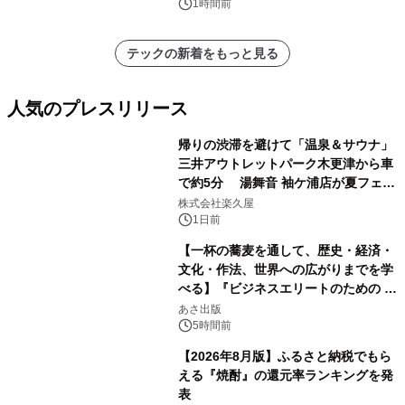
大が成長を加速
1時間前
テックの新着をもっと見る
人気のプレスリリース
帰りの渋滞を避けて「温泉＆サウナ」
三井アウトレットパーク木更津から車
で約5分 湯舞音 袖ケ浦店が夏フェア
1
メニューを提供
株式会社楽久屋
1日前
【一杯の蕎麦を通して、歴史・経済・
文化・作法、世界への広がりまでを学
べる】『ビジネスエリートのための 教
2
養としての蕎麦』2026年8月25日
あさ出版
（火）発売
5時間前
【2026年8月版】ふるさと納税でもら
える『焼酎』の還元率ランキングを発
表