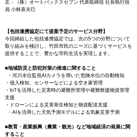
左：（株）オートバックスセブン 代表取締役 社長執行役
員 小林喜夫巳
【包括連携協定にて提案予定のサービス分野】
今回締結した包括連携協定では、次の5つの分野について
取り組みを検討し、竹田市民のニーズに基づくサービスを
提供することで、豊かな市民生活を実現します。
■地域防災と防犯対策の推進に関すること
・河川水位監視AIカメラを用いた危険水位の自動検知
・侵入検知、センサーなどによる空き家管理
・IoTを活用した災害時の避難所管理や避難救援物資管理
支援
・ドローンによる災害発生検知と物資配送支援
・AIを活用した天気予測モデルによる気象災害予測
■教育・産業振興（農業・観光）など地域経済の発展に関
すること