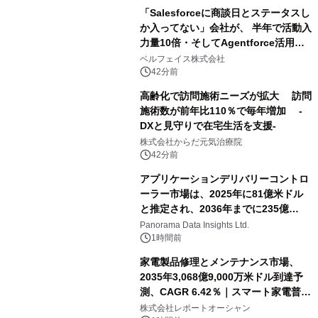
「Salesforceに商談日とステータスし
か入ってない」会社が、 半年で活動入
力量10倍・そしてAgentforce活用へ
── 敷島住宅×bellSalesAI事例公開
ベルフェイス株式会社
42分前
高齢化で訪問施術ニーズが拡大 訪問
施術数が前年比110％で毎年増加 -
DXと見守りで在宅生活を支援-
株式会社からだ元気治療院
42分前
アプリケーションデリバリーコントロ
ーラー市場は、2025年に81億米ドル
と推定され、2036年までに235億
8,000万米ドルに達すると予測されて
Panorama Data Insights Ltd.
おり、予測期間（2026年～2036年）
1時間前
家電製品修理とメンテナンス市場、
2035年3,068億9,000万米ドル到達予
測、CAGR 6.42％｜スマート家電普
及・循環型経済・メンテナンス需要拡
株式会社レポートオーシャン