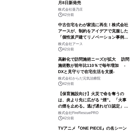
月8日新発売
株式会社葵乃庄
42分前
中古住宅をわが家流に再生！株式会社
アースが、制約をアイデアで克服した
「個性派戸建てリノベーション事例5
選」を公開
株式会社アース
42分前
高齢化で訪問施術ニーズが拡大 訪問
施術数が前年比110％で毎年増加 -
DXと見守りで在宅生活を支援-
株式会社からだ元気治療院
42分前
【保育施設向け】火災で命を奪うの
は、炎より先に広がる “煙”。 「火事
の煙を止める。逃げ遅れゼロ認定」提
供開始
株式会社FireRescuePRO
42分前
TVアニメ『ONE PIECE』の名シーン