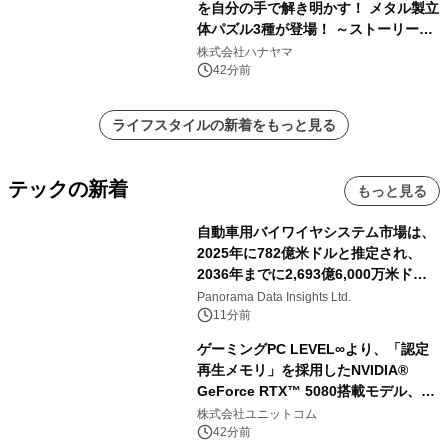
を自分の手で解き明かす！ メタル製立
体パズル3種が登場！ ～ストーリーと
ギミックが融合した 大人の体験型パズ
株式会社ハナヤマ
ルが8月7日(金)12時より先行予約受付
42分前
開始～
ライフスタイルの新着をもっと見る
テックの新着
もっと見る
自動車用バイワイヤシステム市場は、
2025年に782億米ドルと推定され、
2036年までに2,693億6,000万米ドル
に達すると予測されており、予測期間
Panorama Data Insights Ltd.
（2026年～2036年）
11分前
ゲーミングPC LEVEL∞より、「認定
再生メモリ」を採用したNVIDIA®
GeForce RTX™ 5080搭載モデル、
NVIDIA® GeForce RTX™ 5070 Ti搭
株式会社ユニットコム
載モデルを販売開始
42分前