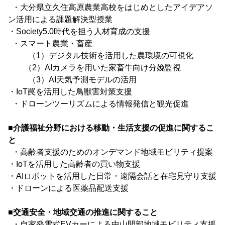
・大分県立久住高原農業高校をはじめとしたアイデアソ
ン活用による課題解決型授業
・Society5.0時代を担う人材育成の支援
・スマート農業・畜産
（1）デジタル技術を活用した農環境の可視化
（2）AIカメラを用いた家畜牛向け分娩監視
（3）AI天気予測モデルの活用
・IoT罠を活用した鳥獣害対策支援
・ドローンツーリズムによる情報発信と観光促進
■介護福祉分野における移動・生活支援の促進に関するこ
と
・高齢者支援のためのオンデマンド地域モビリティ提案
・IoTを活用した高齢者の買い物支援
・AIロボットを活用した日常・遠隔会話と在宅見守り支援
・ドローンによる医薬品配送支援
■交通安全・地域交通の推進に関すること
・自家発電式EVカーによる中山間部地域モビリティ支援