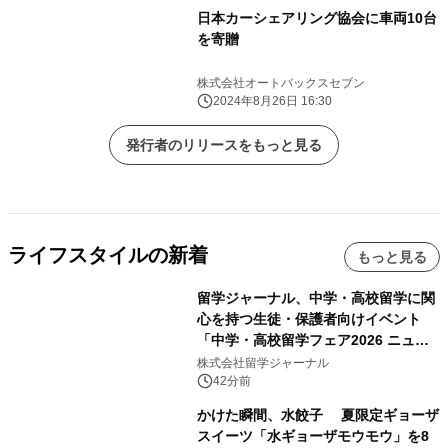
日本カーシェアリング協会に車両10台
を寄贈
株式会社オートバックスセブン
2024年8月26日 16:30
発行者のリリースをもっと見る
ライフスタイルの新着
もっと見る
留学ジャーナル、中学・高校留学に関
心を持つ生徒・保護者向けイベント
「中学・高校留学フェア2026 ニュー
ジーランド＆オーストラリア」を
株式会社留学ジャーナル
9/12(土)に開催
42分前
かけた瞬間、水餃子 夏限定ギョーザ
スイーツ「水ギョーザモウモウ」を8