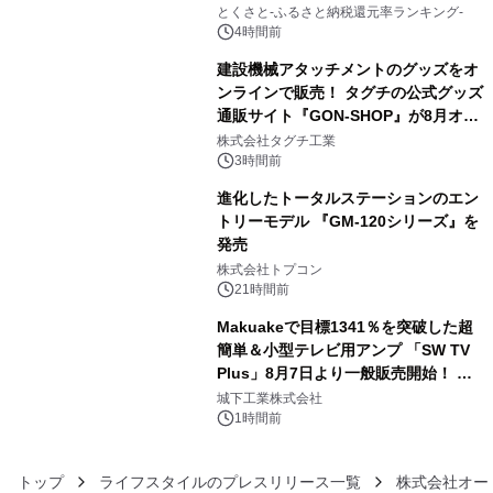
3
とくさと-ふるさと納税還元率ランキング-
4時間前
建設機械アタッチメントのグッズをオ
ンラインで販売！ タグチの公式グッズ
通販サイト『GON-SHOP』が8月オー
4
プン
株式会社タグチ工業
3時間前
進化したトータルステーションのエン
トリーモデル 『GM-120シリーズ』を
発売
5
株式会社トプコン
21時間前
Makuakeで目標1341％を突破した超
簡単＆小型テレビ用アンプ 「SW TV
Plus」8月7日より一般販売開始！ ケ
6
ーブル1本つなぐだけ、テレビの音が
城下工業株式会社
ぐっと豊かに
1時間前
トップ
ライフスタイルのプレスリリース一覧
株式会社オー